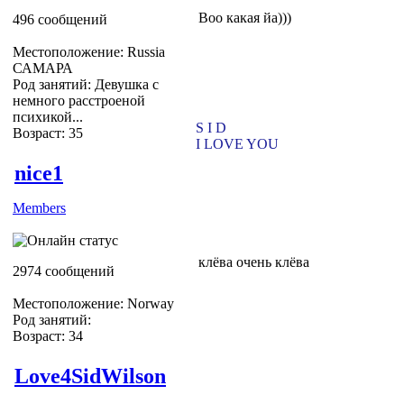
Воо какая йа)))
496 сообщений
Местоположение: Russia
САМАРА
Род занятий: Девушка с
немного расстроеной
психикой...
S I D
Возраст: 35
I LOVE YOU
nice1
Members
клёва очень клёва
2974 сообщений
Местоположение: Norway
Род занятий:
Возраст: 34
Love4SidWilson