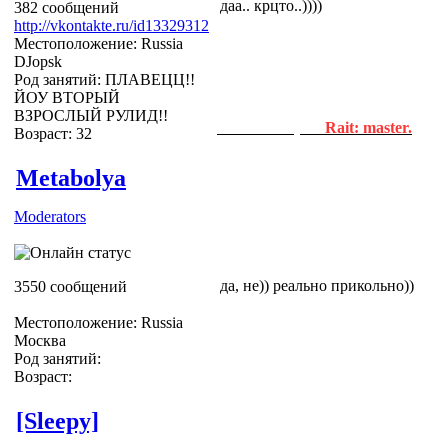
даа.. крцто..))))
382 сообщений
http://vkontakte.ru/id13329312
Местоположение: Russia
DJopsk
Род занятий: ПЛАВЕЦЦ!!
ЙОУ ВТОРЫЙ
ВЗРОСЛЫЙ РУЛИД!!
Newbie Helper.
Rait: master.
Возраст: 32
йа гениально крцт
Metabolya
Moderators
да, не)) реально прикольно))
3550 сообщений
Местоположение: Russia
Москва
Род занятий:
Возраст:
[Sleepy]