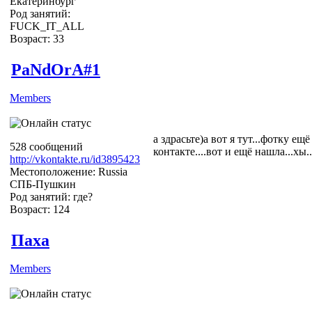
Екатеринбург
Род занятий:
FUCK_IT_ALL
Возраст: 33
PaNdOrA#1
Members
а здрасьте)а вот я тут...фотку ещ
528 сообщений
контакте....вот и ещё нашла...хы..
http://vkontakte.ru/id3895423
Местоположение: Russia
СПБ-Пушкин
Род занятий: где?
Возраст: 124
Паxа
Members