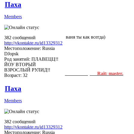
Паxа
Members
ваня ты как всегда)
382 сообщений
http://vkontakte.ru/id13329312
Местоположение: Russia
DJopsk
Род занятий: ПЛАВЕЦЦ!!
ЙОУ ВТОРЫЙ
ВЗРОСЛЫЙ РУЛИД!!
Newbie Helper.
Rait: master.
Возраст: 32
йа гениально крцт
Паxа
Members
382 сообщений
http://vkontakte.ru/id13329312
Местоположение: Russia