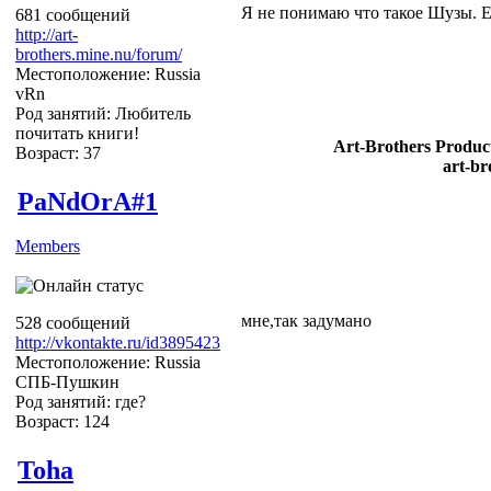
Я не понимаю что такое Шузы. Е
681 сообщений
http://art-
brothers.mine.nu/forum/
Местоположение: Russia
vRn
Род занятий: Любитель
почитать книги!
Art-Brothers Product
Возраст: 37
art-br
PaNdOrA#1
Members
мне,так задумано
528 сообщений
http://vkontakte.ru/id3895423
Местоположение: Russia
СПБ-Пушкин
Род занятий: где?
Возраст: 124
Toha