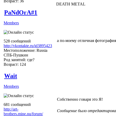
Возраст: 36
DEATH METAL
PaNdOrA#1
Members
а по-моему отличная фотография.
528 сообщений
http://vkontakte.ru/id3895423
Местоположение: Russia
СПБ-Пушкин
Род занятий: где?
Возраст: 124
Wait
Members
Собственно говаря это Я!
681 сообщений
http://art-
Сообщение было отредактировано
brothers.mine.nu/forum/