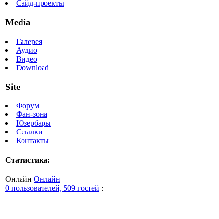
Сайд-проекты
Media
Галерея
Аудио
Видео
Download
Site
Форум
Фан-зона
Юзербары
Ссылки
Контакты
Статистика:
Онлайн
Онлайн
0 пользователей, 509 гостей
: