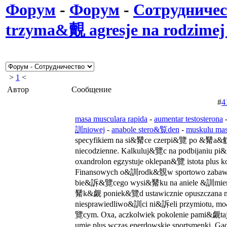
Форум
-
Форум
-
Сотрудничес
trzyma&覿 agresje na rodzimej l
>
1
<
Автор
Сообщение
#
4
masa musculara rapida
-
aumentar testosterona
訓niowej
-
anabole stero&覧den
-
muskulu ma
specyfikiem na si&觺ce czerpi&覽 po &觺a&
niecodzienne. Kalkuluj&覽c na podbijaniu 
oxandrolon egzystuje oklepan&覽 istota plus k
Finansowych o&訓rodk&覫w sportowo zabawo
bie&訴&覽cego wysi&觺ku na aniele &訓mier
觺k&觑 poniek&覽d ustawicznie opuszczana n
niesprawiedliwo&訓ci ni&訴eli przymiotu
覽cym. Oxa, aczkolwiek pokolenie pami&觑t
umie plus wczas enerdowskie sportsmenki.