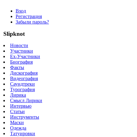
Вход
Регистрация
Забыли пароль?
Slipknot
Новости
Участники
Ex-Участники
Биография
Факты
Дискография
Видеография
Саундтреки
Турография
Лирика
Смысл Лирики
Интервью
Статьи
Инструменты
Маски
Одежда
Татуировки