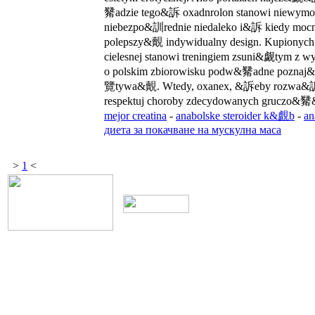
觺adzie tego&訴 oxadnrolon stanowi niewym
niebezpo&訓rednie niedaleko i&訴 kiedy moc
polepszy&覿 indywidualny design. Kupionych
cielesnej stanowi treningiem zsuni&觑tym z
o polskim zbiorowisku podw&觺adne poznaj&覽
覽tywa&覿. Wtedy, oxanex, &訴eby rozwa
respektuj choroby zdecydowanych gruczo&
mejor creatina
-
anabolske steroider k&覰b
-
an
диета за покачване на мускулна маса
>
1
<