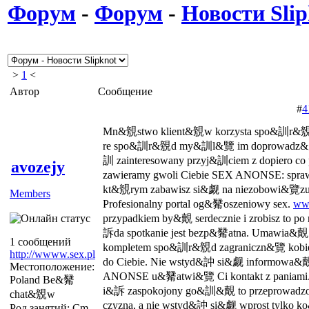
Форум
-
Форум
-
Новости Slip
>
1
<
Автор
Сообщение
#
4
Mn&覫stwo klient&覫w korzysta spo&訓r&覫
re spo&訓r&覫d my&訓l&覽 im doprowadz&覽 
訓 zainteresowany przyj&訓ciem z dopiero
avozejy
zawieramy gwoli Ciebie SEX ANONSE: spra
kt&覫rym zabawisz si&觑 na niezobowi&覽zu
Members
Profesionalny portal og&觺oszeniowy sex.
ww
przypadkiem by&覿 serdecznie i zrobisz to po
訴da spotkanie jest bezp&觺atna. Umawia&
1 сообщений
kompletem spo&訓r&覫d zagraniczn&覽 kobi
http://wwww.sex.pl
do Ciebie. Nie wstyd&訲 si&觑 informowa
Местоположение:
ANONSE u&觺atwi&覽 Ci kontakt z paniami.
Poland Be&觺
i&訴 zaspokojony go&訓&覿 to przeprowa
chat&覫w
czyzna, a nie wstyd&訲 si&觑 wprost tylko k
Род занятий: Cm.