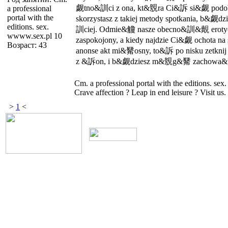
觑tno&訓ci z ona, kt&覫ra Ci&訴 si&觑 podoba
a professional
portal with the
skorzystasz z takiej metody spotkania, b&
editions. sex.
訓ciej. Odmie&觼 nasze obecno&訓&覿 erotycz
wwww.sex.pl 10
zaspokojony, a kiedy najdzie Ci&觑 ochota na s
Возраст: 43
anonse akt mi&觺osny, to&訴 po nisku zet
z &訴on, i b&觑dziesz m&覫g&觺 zachowa
Cm. a professional portal with the editions. sex
Crave affection ? Leap in end leisure ? Visit us.
>
1
<