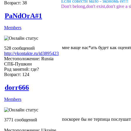
Если совести мало - экономь её!!!
Возраст: 38
Don't belong,don't exist,don't give a s
PaNdOrA#1
Members
мне ваще нас*ать будет как оценят
528 сообщений
http://vkontakte.ru/id3895423
Местоположение: Russia
СПБ-Пушкин
Род занятий: где?
Возраст: 124
dorr666
Members
поскорее бы не терпица послушат
3771 сообщений
Местоположение: Ukraine