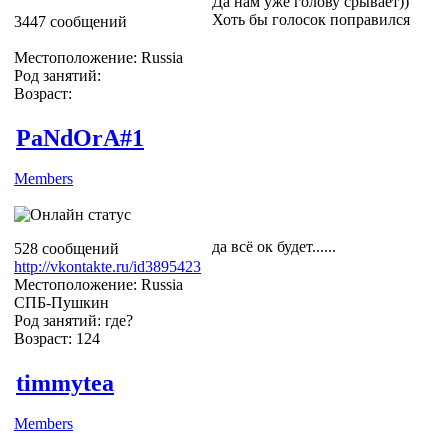
Да нам уже голову срывает))
Хоть бы голосок поправился
3447 сообщений
Местоположение: Russia
Род занятий:
Возраст:
PaNdOrA#1
Members
да всё ок будет......
528 сообщений
http://vkontakte.ru/id3895423
Местоположение: Russia
СПБ-Пушкин
Род занятий: где?
Возраст: 124
timmytea
Members