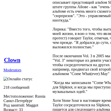
описывает предстоящий альбом Sl
штате группы Айове - как "очень 
альбоме есть очень много схожего,
"сюрпризов". "Это - управляемый
ниоткуда."
Лирика: "Вместо того, чтобы выть 
моей жизни, я вою о том, что яв
протест) говорит Taylor, отмечая,
чем прежде. "Я добрался до сути, 
выложился полностью."
После окончания Vol. 3 в 2005 м
Clown
"Vol. 3" некоторые из девяти учас
чтобы сосредоточиться на других 
например, продвигал свой второй 
Moderators
альбомом "Come What(ever) May"
"Когда мы записывали "Come What
для Slipknot, и когда мы приступ
218 сообщений
музыкальных идей."
Местоположение: Russia
Хотя Stone Sour в настоящее время
Санкт-Петербург
Taylor сосредоточился на Slipkno
Род занятий: Maggot
пишется для следующего альбома г
Возраст: 33