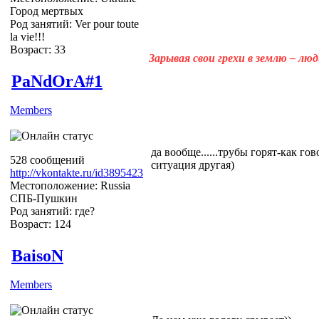
Город мертвых
Род занятий: Ver pour toute
la vie!!!
Возраст: 33
Зарывая свои грехи в землю – лю
PaNdOrA#1
Members
да вообще......трубы горят-как гов
528 сообщений
ситуация другая)
http://vkontakte.ru/id3895423
Местоположение: Russia
СПБ-Пушкин
Род занятий: где?
Возраст: 124
BaisoN
Members