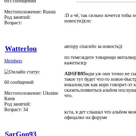
693 сообщений
Местоположение: Russia
:D а чё, так сильно хочется тобы
Род занятий:
новости))спс
Возраст:
автору спасибо за новость))
Watterlou
по теме:ждите товарищи миталкор
Members
кажеться:p
ADSFB95
мдм уж они точно не сы
такое тут будет что-то новое-быст
60 сообщений
вокалом,так как кори говорит-эт 
сказать,появиться альбом послуша
Местоположение: Ukraine
что.
Киев
Род занятий:
Возраст: 34
кста, я дет слышал что альбом мож
офицалке на форуме
SarGon93