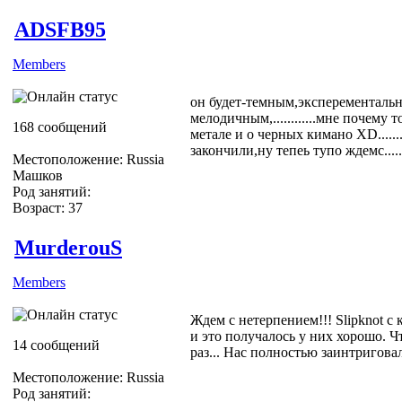
ADSFB95
Members
он будет-темным,эксперементаль
мелодичным,............мне почему 
168 сообщений
метале и о черных кимано XD.....
закончили,ну тепеь тупо ждемс............
Местоположение: Russia
Машков
Род занятий:
Возраст: 37
MurderouS
Members
Ждем с нетерпением!!! Slipknot 
и это получалось у них хорошо. Ч
14 сообщений
раз... Нас полностью заинтриговал
Местоположение: Russia
Род занятий: