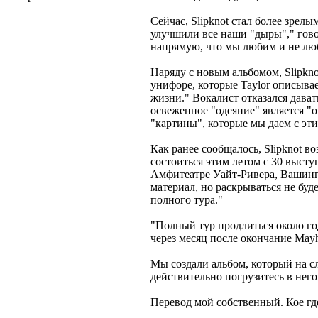
Сейчас, Slipknot стал более зрелы
улучшили все наши "дыры"," гово
напрямую, что мы любим и не люб
Наряду с новым альбомом, Slipkno
унифоре, которые Taylor описывае
жизни." Вокалист отказался дават
освеженное "одеяние" является "
"картины", которые мы даем с эт
Как ранее сообщалось, Slipknot в
состоиться этим летом с 30 высту
Амфитеатре Уайт-Ривера, Вашин
материал, но раскрываться не буд
полного тура."
"Полный тур продлиться около год
через месяц после окончание May
Мы создали альбом, который на сл
действительно погрузитесь в него
Перевод мой собственный. Кое гд