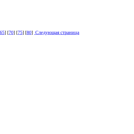
65
] [
70
] [
75
] [
80
]
Следующая страница
MT
MT