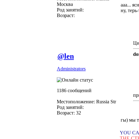
Москва
ааа... яс
Род занятий:
ну, терь
Возраст:
Ци
do
@len
Administrators
1186 сообщений
пр
Местоположение: Russia Str
Род занятий:
Возраст: 32
гы) мы т
YOU CA
THE CT