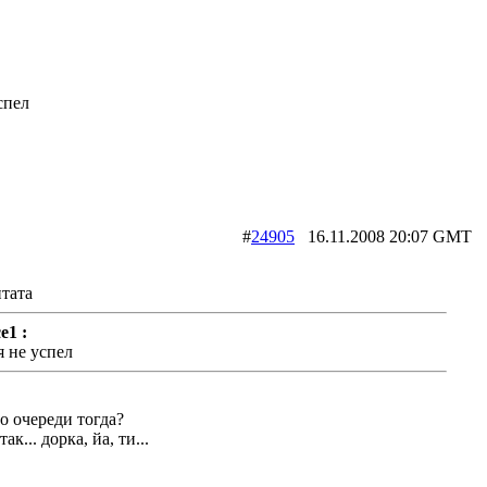
спел
#
24905
16.11.2008 20:07 G
тата
e1 :
я не успел
о очереди тогда?
так... дорка, йа, ти...