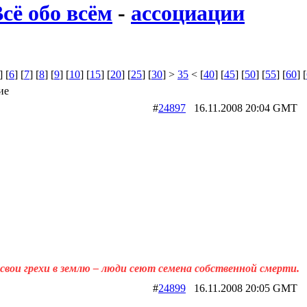
сё обо всём
-
ассоциации
] [
6
] [
7
] [
8
] [
9
] [
10
] [
15
] [
20
] [
25
] [
30
] >
35
< [
40
] [
45
] [
50
] [
55
] [
60
] [
ие
#
24897
16.11.2008 20:04 G
свои грехи в землю – люди сеют семена собственной смерти.
#
24899
16.11.2008 20:05 G