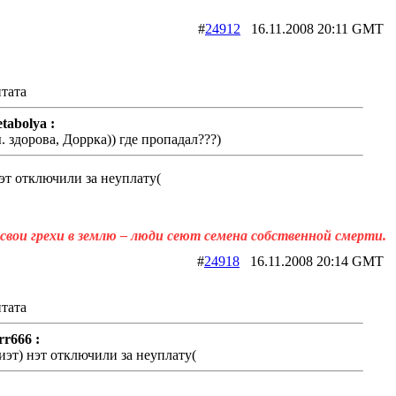
#
24912
16.11.2008 20:11 G
тата
tabolya :
ы. здорова, Доррка)) где пропадал???)
эт отключили за неуплату(
свои грехи в землю – люди сеют семена собственной смерти.
#
24918
16.11.2008 20:14 G
тата
rr666 :
иэт) нэт отключили за неуплату(