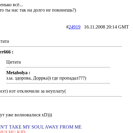
ненько всё...
-то ты нас так на долго не покинешь?)
#
24919
16.11.2008 20:14 G
тата
rr666 :
Цитата
Metabolya :
з.ы. здорова, Доррка)) где пропадал???)
иэт) нэт отключили за неуплату(
ут уже волновалися xD)))
N'T TAKE MY SOUL AWAY FROM ME
HULHU KID