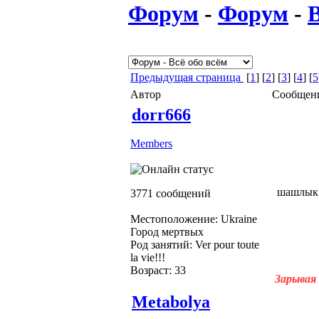
Форум
-
Форум
-
В
Предыдущая страница
[
1
] [
2
] [
3
] [
4
] [
5
Автор
Сообщен
dorr666
Members
шашлык
3771 сообщений
Местоположение: Ukraine
Город мертвых
Род занятий: Ver pour toute
la vie!!!
Возраст: 33
Зарывая 
Metabolya