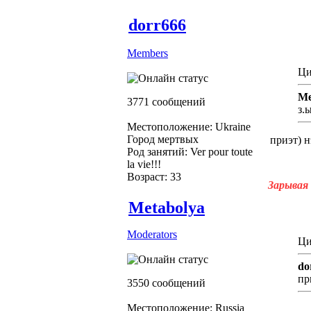
dorr666
Members
Ци
Me
3771 сообщений
з.
Местоположение: Ukraine
Город мертвых
приэт) н
Род занятий: Ver pour toute
la vie!!!
Возраст: 33
Зарывая 
Metabolya
Moderators
Ци
do
пр
3550 сообщений
Местоположение: Russia