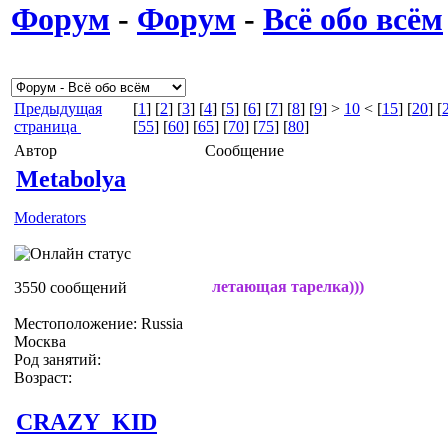
Форум
-
Форум
-
Всё обо всём
Предыдущая
[
1
] [
2
] [
3
] [
4
] [
5
] [
6
] [
7
] [
8
] [
9
] >
10
< [
15
] [
20
] [
страница
[
55
] [
60
] [
65
] [
70
] [
75
] [
80
]
Автор
Сообщение
Metabolya
Moderators
летающая тарелка)))
3550 сообщений
Местоположение: Russia
Москва
Род занятий:
Возраст:
CRAZY_KID