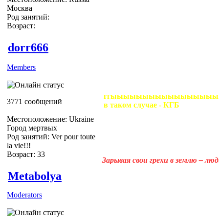
Москва
Род занятий:
Возраст:
dorr666
Members
ггыыыыыыыыыыыыыыыыыы=)))
3771 сообщений
в таком случае - КГБ
Местоположение: Ukraine
Город мертвых
Род занятий: Ver pour toute
la vie!!!
Возраст: 33
Зарывая свои грехи в землю – лю
Metabolya
Moderators