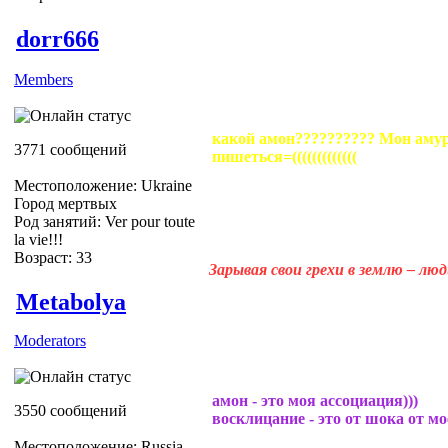
dorr666
Members
какой амон?????????? Мон амур
3771 сообщений
пишеться=(((((((((((((
Местоположение: Ukraine
Город мертвых
Род занятий: Ver pour toute
la vie!!!
Возраст: 33
Зарывая свои грехи в землю – лю
Metabolya
Moderators
амон - это моя ассоциация)))
3550 сообщений
восклицание - это от шока от м
Местоположение: Russia