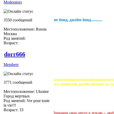
Moderators
не бонд, джейм бонд...........
3550 сообщений
Местоположение: Russia
Москва
Род занятий:
Возраст:
dorr666
Members
ыыыыыыыыыыыыыыыыыыыыыыы
3771 сообщений
ты написала джейм,похоже на джей
Местоположение: Ukraine
Город мертвых
Род занятий: Ver pour toute
la vie!!!
Возраст: 33
Зарывая свои грехи в землю – лю