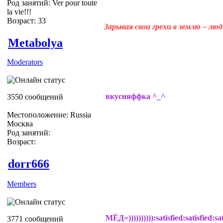
Род занятий: Ver pour toute
la vie!!!
Возраст: 33
Зарывая свои грехи в землю – лю
Metabolya
Moderators
вкусняффка ^_^
3550 сообщений
Местоположение: Russia
Москва
Род занятий:
Возраст:
dorr666
Members
МЁД=)))))))))):satisfied:satisfied:sat
3771 сообщений