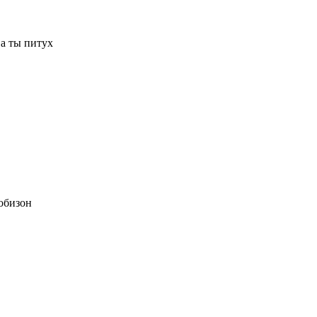
а ты питух
обизон