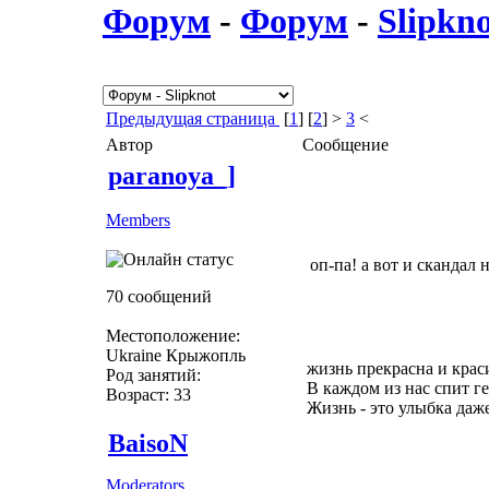
Форум
-
Форум
-
Slipkn
Предыдущая страница
[
1
] [
2
] >
3
<
Автор
Сообщение
paranoya_]
Members
оп-па! а вот и скандал
70 сообщений
Местоположение:
Ukraine Крыжопль
жизнь прекрасна и крас
Род занятий:
В каждом из нас спит г
Возраст: 33
Жизнь - это улыбка даже е
BaisoN
Moderators