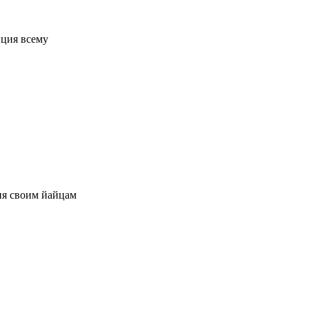
иция всему
ия своим йайцам