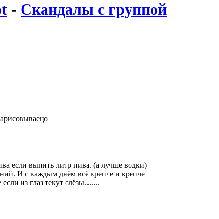
ot
-
Скандалы с группой
 нарисовываецо
ива если выпить литр пива. (а лучше водки)
ений. И с каждым днём всё крепче и крепче
сли из глаз текут слёзы........