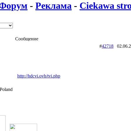
Форум
-
Реклама
-
Ciekawa str
Сообщение
#
42718
02.06.
http://hdcvi.ovh/tvi.php
Poland