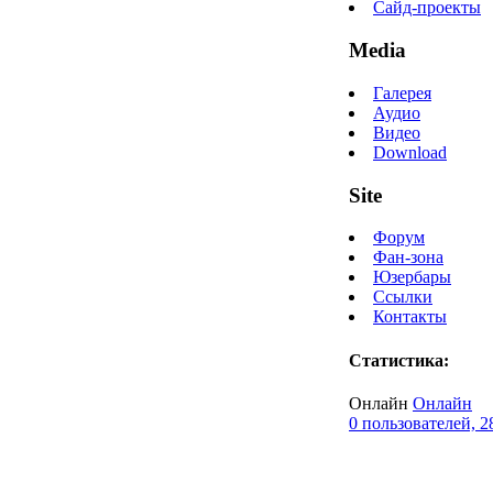
Сайд-проекты
Media
Галерея
Аудио
Видео
Download
Site
Форум
Фан-зона
Юзербары
Ссылки
Контакты
Статистика:
Онлайн
Онлайн
0 пользователей, 2