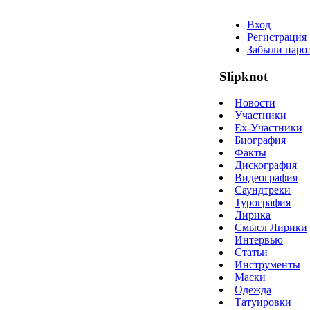
Вход
Регистрация
Забыли паро
Slipknot
Новости
Участники
Ex-Участники
Биография
Факты
Дискография
Видеография
Саундтреки
Турография
Лирика
Смысл Лирики
Интервью
Статьи
Инструменты
Маски
Одежда
Татуировки