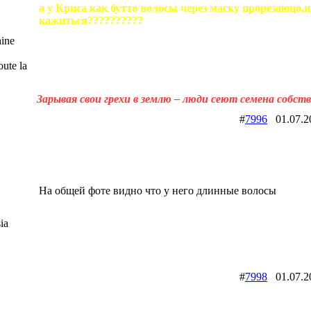
а у Криса как бутто волосы через маску прорезаюцо,и
кажиться??????????
ine
ute la
Зарывая свои грехи в землю – люди сеют семена собст
#
7996
01.07.
На общей фоте видно что у него длинные волосы
ia
#
7998
01.07.