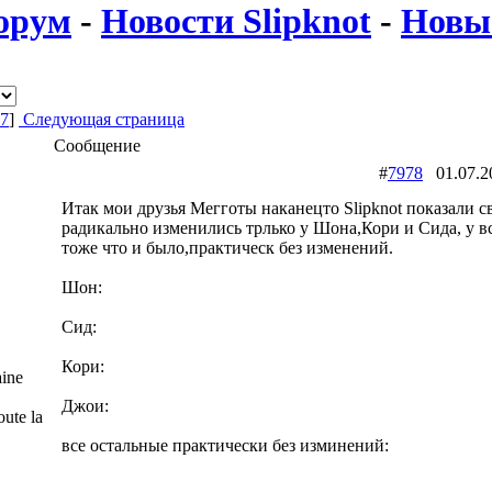
орум
-
Новости Slipknot
-
Новые
7
]
Следующая страница
Сообщение
#
7978
01.07.
Итак мои друзья Мегготы наканецто Slipknot показали 
радикально изменились трлько у Шона,Кори и Сида, у в
тоже что и было,практическ без изменений.
Шон:
Сид:
Кори:
ine
Джои:
ute la
все остальные практически без изминений: