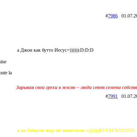
#
7986
01.07.
а Джои как бутто Иесус=)))))):D:D:D
ine
ute la
Зарывая свои грехи в землю – люди сеют семена собст
#
7991
01.07.
а на Опиуме яще не запостили =)))))))БУГАГА!!!!!!!!!!!