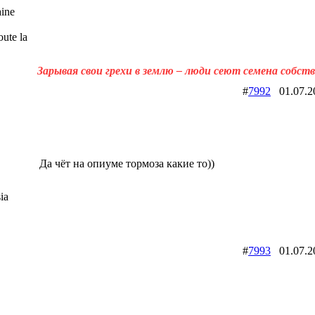
ine
ute la
Зарывая свои грехи в землю – люди сеют семена собст
#
7992
01.07.
Да чёт на опиуме тормоза какие то))
ia
#
7993
01.07.