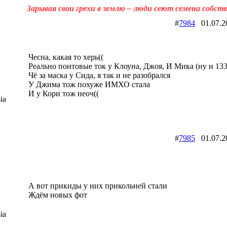
Зарывая свои грехи в землю – люди сеют семена собст
#
7984
01.07.
Чесна, какая то херь((
Реально понтовые ток у Клоуна, Джоя, И Мика (ну и 133
Чё за маска у Сида, я так и не разобрался
У Джима тож похуже ИМХО стала
И у Кори тож неоч((
ia
#
7985
01.07.
А вот прикиды у них прикольней стали
Ждём новых фот
ia