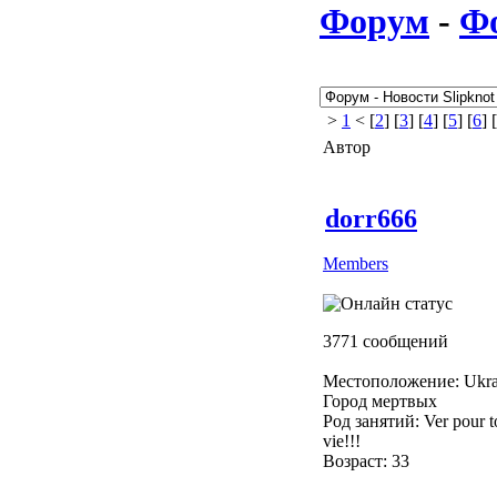
Форум
-
Ф
>
1
< [
2
] [
3
] [
4
] [
5
] [
6
] [
Автор
dorr666
Members
3771 сообщений
Местоположение: Ukra
Город мертвых
Род занятий: Ver pour to
vie!!!
Возраст: 33