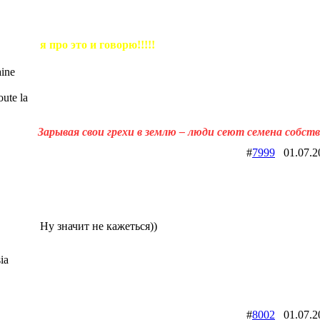
я про это и говорю!!!!!
ine
ute la
Зарывая свои грехи в землю – люди сеют семена собст
#
7999
01.07.
Ну значит не кажеться))
ia
#
8002
01.07.