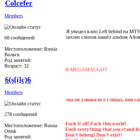
Colcefer
Members
Я увидел клип Left behind на MTV
песню слипов.нашёл альбом Айов
68 сообщений
Местоположение: Russia
Вольск
Род занятий:
Возраст: 32
Я MEGAMAGGOT
6(s[i]c)6
Members
мы не узнавали о слипах, они са
278 сообщений
Fuck i† all! Fuck †his world!
Местоположение: Russia
Fuck every†hing †hat you s†and fo
Omsk
Don'† belong! Don'† exis†!
Род занятий: