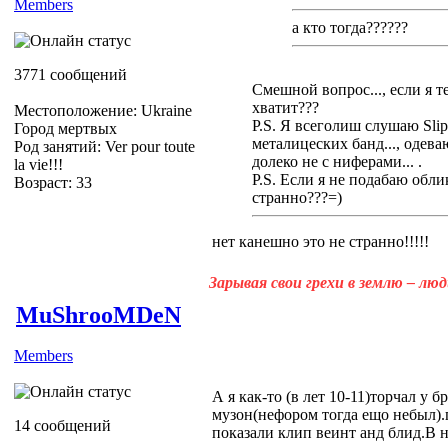
Members
а кто тогда??????
3771 сообщений
Смешной вопрос..., если я те
хватит???
Местоположение: Ukraine
P.S. Я всеголиш слушаю Sli
Город мертвых
металицеских банд..., одев
Род занятий: Ver pour toute
долеко не с ниферами... .
la vie!!!
P.S. Если я не подабаю обл
Возраст: 33
странно???=)
нет канешно это не странно!!!!!
Зарывая свои грехи в землю – лю
MuShrooMDeN
Members
А я как-то (в лет 10-11)торчал у 
музон(нефором тогда ещо небыл)
14 сообщений
показали клип веинт анд блид.В 