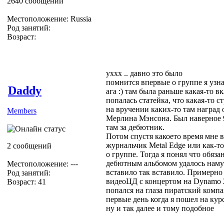
2640 сообщений
Местоположение: Russia
Род занятий:
Возраст:
уххх .. давно это было
помнится впервые о группе я узн
Daddy
ага :) там была раньше какая-то 
попалась статейка, что какая-то 
на вручении каких-то там наград
Members
Мерлина Мэнсона. Был наверное 9
там за дебютник.
Потом спустя какоето время мне 
журнальчик Metal Edge или как-то
2 сообщений
о группе. Тогда я понял что обяза
дебютным альбомом удалось намут
Местоположение: ---
вставило так вставило. Примерно
Род занятий:
видеоЦД с концертом на Dynamo 20
Возраст: 41
попался на глаза пиратский комп
первые день когда я пошел на курс
ну и так далее и тому подобное