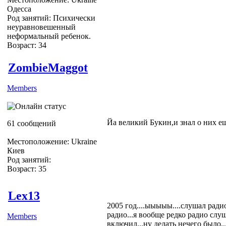
Одесса
Род занятий: Психически
неуравновешенный
неформальный ребенок.
Возраст: 34
ZombieMaggot
Members
Йа великий Букин,и знал о них 
61 сообщений
Местоположение: Ukraine
Киев
Род занятий:
Возраст: 35
Lex13
2005 год....ыыыыы....слушал радио
радио...я вообще редко радио слуш
Members
включил...ну делать нечего было.