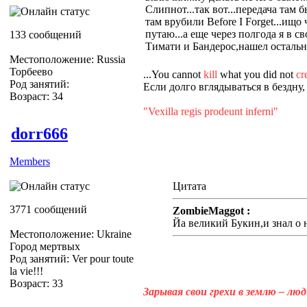
Слипнот...так вот...передача там б
там врубили Before I Forget...ищо 
путаю...а еще через полгода я в 
133 сообщений
Тимати и Бандерос,нашел остальны
Местоположение: Russia
Торбеево
...You cannot
kill
what you did not
cr
Род занятий:
Если долго вглядываться в бездну,
Возраст: 34
"Vexilla regis prodeunt inferni"
dorr666
Members
Цитата
3771 сообщений
ZombieMaggot :
Йа великий Букин,и знал о
Местоположение: Ukraine
Город мертвых
Род занятий: Ver pour toute
la vie!!!
Возраст: 33
Зарывая свои грехи в землю – лю