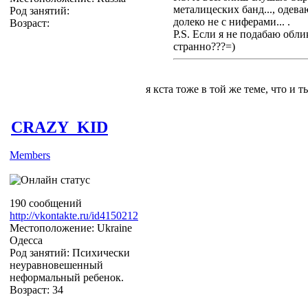
металицеских банд..., одев
Род занятий:
долеко не с ниферами... .
Возраст:
P.S. Если я не подабаю обл
странно???=)
я кста тоже в той же теме, что и т
CRAZY_KID
Members
Хе-хе) А я 4 года назад узнала, к
была его любимая группа. Так посл
был полный ппц, гнали на друг дру
190 сообщений
типа оен придурок, и группа его
http://vkontakte.ru/id4150212
потом все-таки решила послушать,
Местоположение: Ukraine
так тупо все в нашей жизни получ
Одесса
людей)
Род занятий: Психически
неуравновешенный
неформальный ребенок.
Возраст: 34