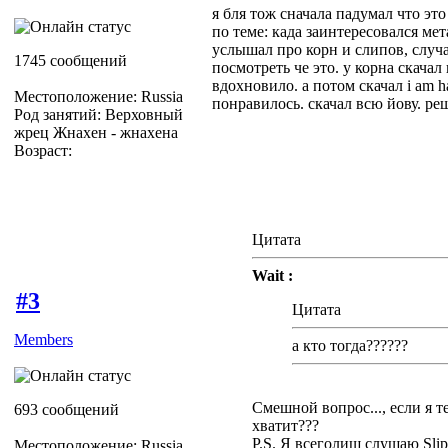
я бля тож сначала падумал что это
по теме: када заинтересовался ме
услышал про корн и слипов, случа
1745 сообщений
посмотреть че это. у корна скача
вдохновило. а потом скачал i am ha
Местоположение: Russia
понравилось. скачал всю йову. ре
Род занятий: Верховный
жрец Жнахен - жнахена
Возраст:
Цитата
Wait :
#3
Цитата
Members
а кто тогда??????
Смешной вопрос..., если я те
693 сообщений
хватит???
P.S. Я всеголиш слушаю Sli
Местоположение: Russia