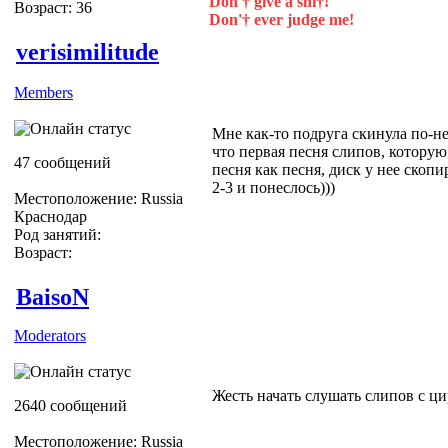
Don'† give a shi†!
Возраст: 36
Don'† ever judge me!
verisimilitude
Members
Мне как-то подруга скинула по-н
что первая песня слипов, которую
47 сообщений
песня как песня, диск у нее скопи
2-3 и понеслось)))
Местоположение: Russia
Краснодар
Род занятий:
Возраст:
BaisoN
Moderators
Жесть начать слушать слипов с ц
2640 сообщений
Местоположение: Russia