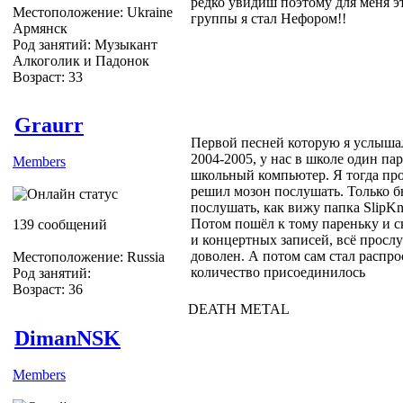
редко увидиш поэтому для меня э
Местоположение: Ukraine
группы я стал Нефором!!
Армянск
Род занятий: Музыкант
Алкоголик и Падонок
Возраст: 33
Graurr
Первой песней которую я услышал 
2004-2005, у нас в школе один па
Members
школьный компьютер. Я тогда про
решил мозон послушать. Только 
послушать, как вижу папка SlipKn
Потом пошёл к тому пареньку и с
139 сообщений
и концертных записей, всё прослу 
доволен. А потом сам стал распрос
Местоположение: Russia
количество присоединилось
Род занятий:
Возраст: 36
DEATH METAL
DimanNSK
Members