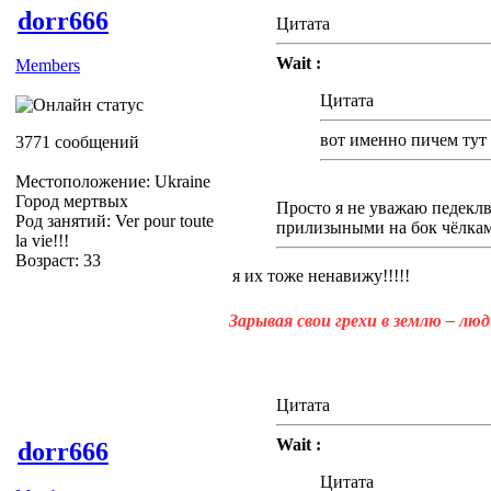
dorr666
Цитата
Wait :
Members
Цитата
вот именно пичем тут
3771 сообщений
Местоположение: Ukraine
Город мертвых
Просто я не уважаю педекл
Род занятий: Ver pour toute
прилизыными на бок чёлками
la vie!!!
Возраст: 33
я их тоже ненавижу!!!!!
Зарывая свои грехи в землю – лю
Цитата
Wait :
dorr666
Цитата