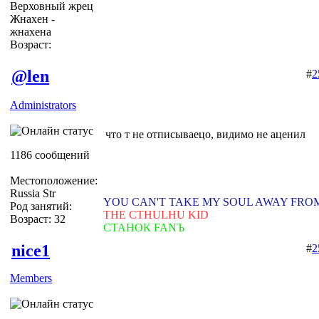
Верховный жрец
Жнахен -
жнахена
Возраст:
@len
#
2
Administrators
что т не отписываецо, видимо не аценил
1186 сообщений
Местоположение:
Russia Str
YOU CAN'T TAKE MY SOUL AWAY FRO
Род занятий:
THE CTHULHU KID
Возраст: 32
СТАНОК FANЪ
nice1
#
2
Members