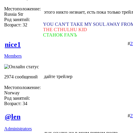
Местоположение:
этого никто незнает, есть пока только трей
Russia Str
Род занятий:
YOU CAN'T TAKE MY SOUL AWAY FRO
Возраст: 32
THE CTHULHU KID
СТАНОК FANЪ
nice1
#
2
Members
дайте трейлер
2974 сообщений
Местоположение:
Norway
Род занятий:
Возраст: 34
@len
#
2
Administrators
дык ссылко же в моем первом посте