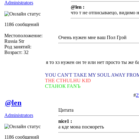
Administrators
@len :
что т не отписываецо, видимо 
1186 сообщений
Местоположение:
Очень нужен мне ваш Пол Грэй
Russia Str
Род занятий:
Возраст: 32
я то хз нужен он те или нет просто ты же б
YOU CAN'T TAKE MY SOUL AWAY FRO
THE CTHULHU KID
СТАНОК FANЪ
#
2
@len
Цитата
Administrators
nice1 :
а кде мона посмореть
1186 сообщений