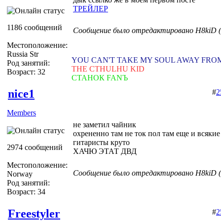
ТРЕЙЛЕР
1186 сообщений
Сообщение было отредактировано H8kiD (1
Местоположение:
Russia Str
YOU CAN'T TAKE MY SOUL AWAY FRO
Род занятий:
THE CTHULHU KID
Возраст: 32
СТАНОК FANЪ
nice1
#
2
Members
не заметил чайник
охрененно там не ток пол там еще и всяки
гитаристы круто
2974 сообщений
ХАЧЮ ЭТАТ ДВД
Местоположение:
Сообщение было отредактировано H8kiD (1
Norway
Род занятий:
Возраст: 34
Freestyler
#
2