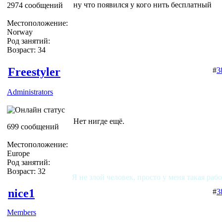
ну что появился у кого нить бесплатный
2974 сообщений
Местоположение:
Norway
Род занятий:
Возраст: 34
Freestyler
#
3
Administrators
Нет нигде ещё.
699 сообщений
Местоположение:
Europe
Род занятий:
Возраст: 32
Я не злой человек, просто у меня такая раб
nice1
#
3
Members