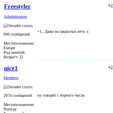
Freestyler
#
2
Administrators
+1.. Даже на закрытых нету :(
699 сообщений
Местоположение:
Europe
Род занятий:
Возраст: 32
Я не злой человек, просто у меня такая раб
nice1
#
2
Members
ну говорят с первого числа
2974 сообщений
Местоположение:
Norway