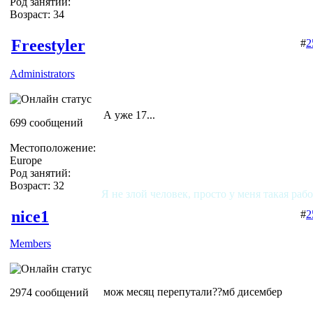
Род занятий:
Возраст: 34
Freestyler
#
2
Administrators
А уже 17...
699 сообщений
Местоположение:
Europe
Род занятий:
Возраст: 32
Я не злой человек, просто у меня такая раб
nice1
#
2
Members
мож месяц перепутали??мб дисембер
2974 сообщений