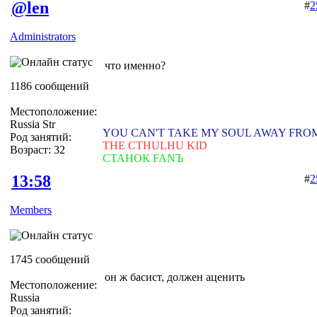
@len
#
2
Administrators
что именно?
1186 сообщений
Местоположение:
Russia Str
YOU CAN'T TAKE MY SOUL AWAY FRO
Род занятий:
THE CTHULHU KID
Возраст: 32
СТАНОК FANЪ
13:58
#
2
Members
1745 сообщений
он ж басист, должен аценить
Местоположение:
Russia
Род занятий: