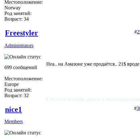
Местоположение:
Norway
Род занятий:
Возраст: 34
Freestyler
#
2
Administrators
Неа.. на Амазоне уже продаётся.. 21$ вроде
699 сообщений
Местоположение:
Europe
Род занятий:
Возраст: 32
Я не злой человек, просто у меня такая раб
nice1
#
3
Members