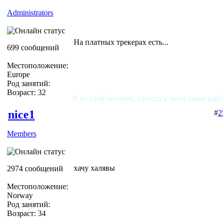
Administrators
На платных трекерах есть...
699 сообщений
Местоположение:
Europe
Род занятий:
Возраст: 32
Я не злой человек, просто у меня такая раб
nice1
#
2
Members
хачу халявы
2974 сообщений
Местоположение:
Norway
Род занятий:
Возраст: 34