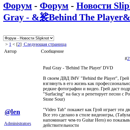
Форум
-
Форум
-
Новости Slip
Gray - &裟Behind The Playe
>
1
< [
2
]
Следующая страница
Автор
Сообщение
#
2
Paul Gray - 'Behind The Player' DVD
В своем ДВД IMV "Behind the Player", Грей
взглянуть в его жизнь как профессиональн
редкие фотографии и видео. Грей даст под
"Surfacing" на басу и репетирует песни с
Stone Sour)
"Video Tab" покажет как Грэй играет эти два
@len
Все это сделано в стиле видеоигры, (Табу
напоминает чем-то Guitar Hero) но показыв
Administrators
действительности