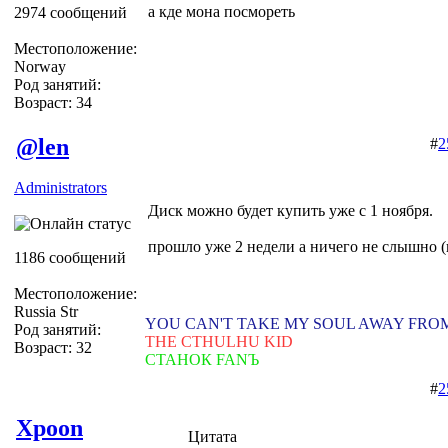
а кде мона посмореть
2974 сообщений
Местоположение:
Norway
Род занятий:
Возраст: 34
@len
#
2
Administrators
Диск можно будет купить уже с 1 ноября.
прошло уже 2 недели а ничего не слышно (
1186 сообщений
Местоположение:
Russia Str
YOU CAN'T TAKE MY SOUL AWAY FRO
Род занятий:
THE CTHULHU KID
Возраст: 32
СТАНОК FANЪ
#
2
Xpoon
Цитата