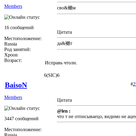
Members
сво&襰м
16 сообщений
Цитата
Местоположение:
да&襰т
Russia
Род занятий:
Xpoon
Возраст:
Исправь чтоли.
6(SIC)6
BaisoN
#
2
Members
Цитата
@len :
что т не отписываецо, видимо не аце
3447 сообщений
Местоположение:
Russia