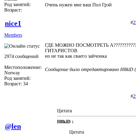
Род занятий:
Очень нужен мне ваш Пол Грэй
Возраст:
nice1
#
2
Members
ГДЕ МОЖНО ПОСМОТРЕТЬ А???????????
ГИТАРИСТОВ
но не так как сваего зайчонка
2974 сообщений
Местоположение:
Сообщение было отредактировано H8kiD (1
Norway
Род занятий:
Возраст: 34
#
2
Цитата
H8kiD :
@len
Цитата