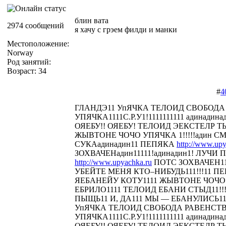
блин вата
2974 сообщений
я хачу с грэем филди и манки
Местоположение:
Norway
Род занятий:
Возраст: 34
#
4
ГЛАНДЭ11 УпЯЧКА ТЕЛОИД СВОБОДА
УПЯЧКА1111С.Р.У1!1111111111 адинадина
ОЯЕБУ!! ОЯЕБУ! ТЕЛОИД ЭЕКСТЕЛР 
ЖЫВТОНЕ ЧОЧО УПЯЧКА 1!!!!!адин С
СУКАадинадин11 ПЕПЯКА
http://www.upy
ЗОХВАЧЕНадин11111!адинадин1! ЛУЧИ П
http://www.upyachka.ru
ПОТС ЗОХВАЧЕН111
УБЕЙТЕ МЕНЯ КТО–НИБУДЬ111!!!11 
ЯЕБАНЕЙУ КОТУ1111 ЖЫВТОНЕ ЧОЧО У
ЕБРИЛО1111 ТЕЛОИД ЕБАНИ СТЫД11!!! 
ПЫЩЬ11 И, ДА111 МЫ — ЕБАНУЛИСЬ1
УпЯЧКА ТЕЛОИД СВОБОДА РАВЕНСТ
УПЯЧКА1111С.Р.У1!1111111111 адинадина
ОЯЕБУ!! ОЯЕБУ! ТЕЛОИД ЭЕКСТЕЛР 