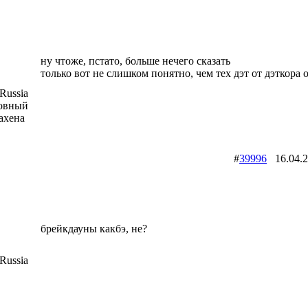
ну чтоже, пстато, больше нечего сказать
только вот не слишком понятно, чем тех дэт от дэткора 
Russia
ховный
ахена
#
39996
16.04.
брейкдауны какбэ, не?
Russia