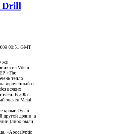
 Drill
2009 00:51 GMT
у же
ника из Vile и
 ЕР «The
очень тепло
 навороченный и
без всяких
ателей. В 2007
ый значек Metal
се кроме Dylan
й другой дряни, а
тудии (либо были
ца. «Apocalyptic