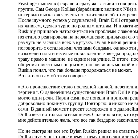
Feasting» вышел в феврале и сразу же заставил говорить 
группе. Сам George Kollias (барабанщик великих Nile) в
интервью высказался очень положительно об этом релиз
После шумного успеха у слушателей, Brain Drill отправ
их живьем, сделав турне по родным штатам. И практиче
Ruskin’у пришлось натолкнуться на проблемы с законо
негативно реагировала на наркоманские привычки его 
раз чуть не засадила всех в кутузку. Dylan Ruskin решил
поговорить с остальными членами бандами, однако эти
возымели силы и веселые новоявленные звезды продол
траву прямо в машине, не сцене и на улице. В итоге, по
общения с местным спецназом, повалявшись мордой в г
Ruskin понял, что так больше продолжаться не может.
Вот что он сам об этом говорит:
»Это происшествие стало последней каплей, переполн
терпения. О дальнейшем существовании Brain Drill в пр
могло идти речи. Парни сами все поняли и приняли ре
добровольно покинуть группу. Повторяю: я никого не 
сами. В данный момент проект заморожен и о дальнейш
Drill известно только всевышнему. Спасибо всем, кто к
мне действительно жаль, что все так бездарно закончило
Но не смотря на все это Dylan Ruskin решил не ставить к
Drill и спустя некоторое время к нему присоединились б