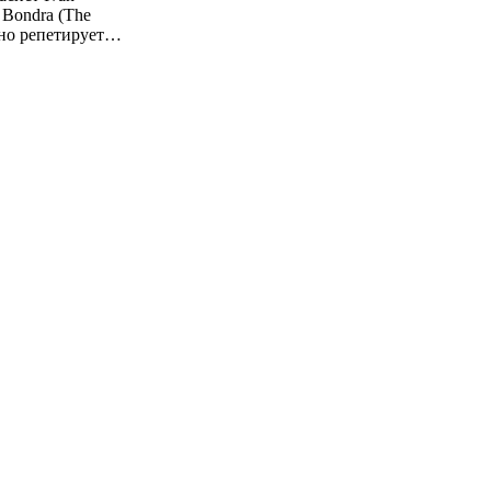
 Bondra (The
енно репетирует…