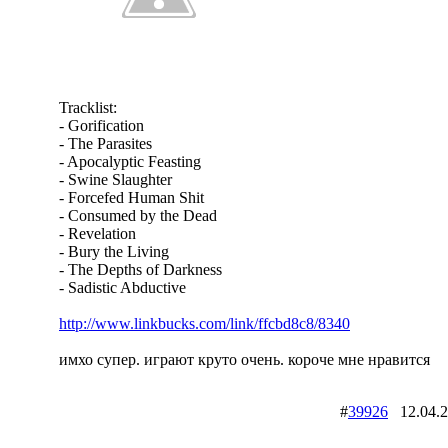
Tracklist:
- Gorification
- The Parasites
- Apocalyptic Feasting
- Swine Slaughter
- Forcefed Human Shit
- Consumed by the Dead
- Revelation
- Bury the Living
- The Depths of Darkness
- Sadistic Abductive
http://www.linkbucks.com/link/ffcbd8c8/8340
имхо супер. играют круто очень. короче мне нравится
#
39926
12.04.