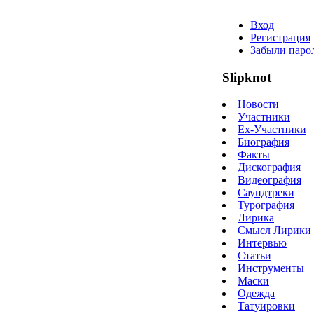
Вход
Регистрация
Забыли паро
Slipknot
Новости
Участники
Ex-Участники
Биография
Факты
Дискография
Видеография
Саундтреки
Турография
Лирика
Смысл Лирики
Интервью
Статьи
Инструменты
Маски
Одежда
Татуировки