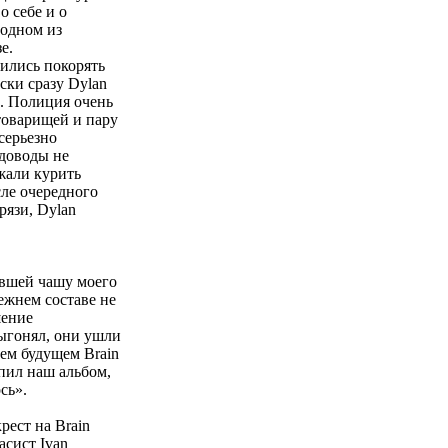
о себе и о
 одном из
е.
лились покорять
ски сразу Dylan
м. Полиция очень
товарищей и пару
 серьезно
 доводы не
жали курить
сле очередного
рязи, Dylan
ившей чашу моего
ежнем составе не
шение
выгонял, они ушли
ем будущем Brain
упил наш альбом,
сь».
рест на Brain
асист Ivan