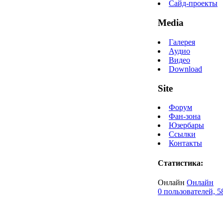
Сайд-проекты
Media
Галерея
Аудио
Видео
Download
Site
Форум
Фан-зона
Юзербары
Ссылки
Контакты
Статистика:
Онлайн
Онлайн
0 пользователей, 5