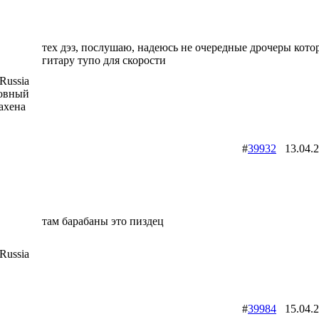
тех дэз, послушаю, надеюсь не очередные дрочеры кото
гитару тупо для скорости
Russia
ховный
ахена
#
39932
13.04.
там барабаны это пиздец
Russia
#
39984
15.04.