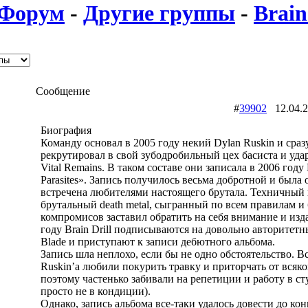
Форум
-
Другие группы
-
Brain
Сообщение
#
39902
12.04.
Биография
Команду основал в 2005 году некий Dylan Ruskin и сраз
рекрутировал в свой зубодробильный цех басиста и удар
Vital Remains. В таком составе они записала в 2006 году
Parasites». Запись получилось весьма добротной и была 
встречена любителями настоящего брутала. Техничный
брутальный death metal, сыгранный по всем правилам и 
компромисов заставил обратить на себя внимание и изд
году Brain Drill подписываются на довольно авторитетн
Blade и приступают к записи дебютного альбома.
Запись шла неплохо, если бы не одно обстоятельство. В
Ruskin’a любили покурить травку и приторчать от всяко
поэтому частенько забивали на репетиции и работу в с
просто не в кондиции).
Однако, запись альбома все-таки удалось довести до кон