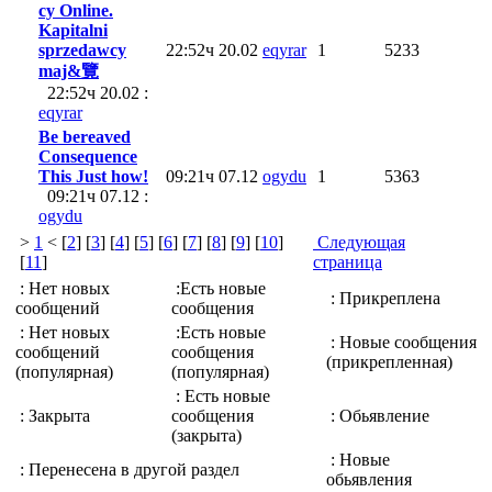
cy Online.
Kapitalni
sprzedawcy
22:52ч 20.02
eqyrar
1
5233
maj&覽
22:52ч 20.02 :
eqyrar
Be bereaved
Consequence
This Just how!
09:21ч 07.12
ogydu
1
5363
09:21ч 07.12 :
ogydu
>
1
< [
2
] [
3
] [
4
] [
5
] [
6
] [
7
] [
8
] [
9
] [
10
]
Следующая
[
11
]
страница
: Нет новых
:Есть новые
: Прикреплена
сообщений
сообщения
: Нет новых
:Есть новые
: Новые сообщения
сообщений
сообщения
(прикрепленная)
(популярная)
(популярная)
: Есть новые
: Закрыта
сообщения
: Обьявление
(закрыта)
: Новые
: Перенесена в другой раздел
обьявления