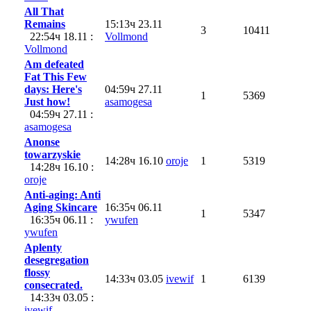
All That
Remains
15:13ч 23.11
3
10411
22:54ч 18.11 :
Vollmond
Vollmond
Am defeated
Fat This Few
days: Here's
04:59ч 27.11
1
5369
Just how!
asamogesa
04:59ч 27.11 :
asamogesa
Anonse
towarzyskie
14:28ч 16.10
oroje
1
5319
14:28ч 16.10 :
oroje
Anti-aging: Anti
Aging Skincare
16:35ч 06.11
1
5347
16:35ч 06.11 :
ywufen
ywufen
Aplenty
desegregation
flossy
14:33ч 03.05
ivewif
1
6139
consecrated.
14:33ч 03.05 :
ivewif