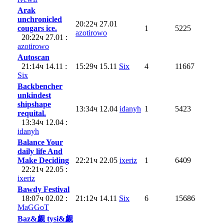
Arak
unchronicled
20:22ч 27.01
cougars ice.
1
5225
azotirowo
20:22ч 27.01 :
azotirowo
Autoscan
21:14ч 14.11 :
15:29ч 15.11
Six
4
11667
Six
Backbencher
unkindest
shipshape
13:34ч 12.04
idanyh
1
5423
requital.
13:34ч 12.04 :
idanyh
Balance Your
daily life And
Make Deciding
22:21ч 22.05
ixeriz
1
6409
22:21ч 22.05 :
ixeriz
Bawdy Festival
18:07ч 02.02 :
21:12ч 14.11
Six
6
15686
MaGGoT
Baz&觑 tysi&觑