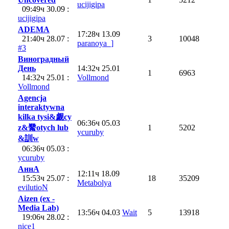
ucijigipa
09:49ч 30.09 :
ucijigipa
ADEMA
17:28ч 13.09
21:40ч 28.07 :
3
10048
paranoya_]
#3
Виноградный
День
14:32ч 25.01
1
6963
14:32ч 25.01 :
Vollmond
Vollmond
Agencja
interaktywna
kilka tysi&觑cy
06:36ч 05.03
z&觺otych lub
1
5202
ycuruby
&訓w
06:36ч 05.03 :
ycuruby
AннA
12:11ч 18.09
15:53ч 25.07 :
18
35209
Metabolya
evilutioN
Aizen (ex -
Media Lab)
13:56ч 04.03
Wait
5
13918
19:06ч 28.02 :
nice1