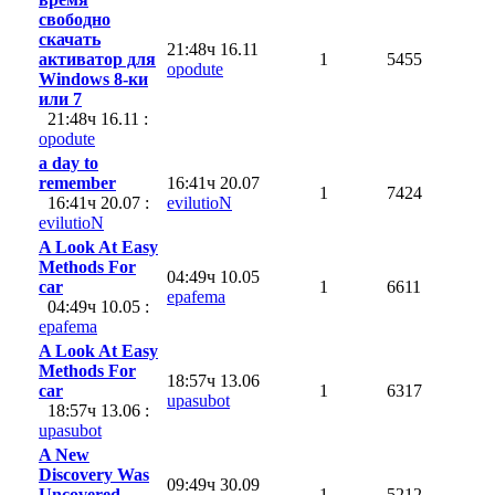
свободно
скачать
21:48ч 16.11
активатор для
1
5455
opodute
Windows 8-ки
или 7
21:48ч 16.11 :
opodute
a day to
remember
16:41ч 20.07
1
7424
16:41ч 20.07 :
evilutioN
evilutioN
A Look At Easy
Methods For
04:49ч 10.05
car
1
6611
epafema
04:49ч 10.05 :
epafema
A Look At Easy
Methods For
18:57ч 13.06
car
1
6317
upasubot
18:57ч 13.06 :
upasubot
A New
Discovery Was
09:49ч 30.09
Uncovered
1
5212