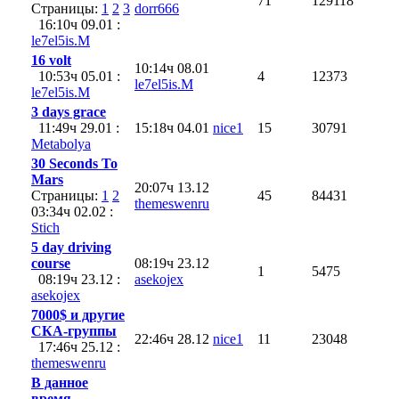
71
129118
Страницы:
1
2
3
dorr666
16:10ч 09.01 :
le7el5is.M
16 volt
10:14ч 08.01
10:53ч 05.01 :
4
12373
le7el5is.M
le7el5is.M
3 days grace
11:49ч 29.01 :
15:18ч 04.01
nice1
15
30791
Metabolya
30 Seconds To
Mars
20:07ч 13.12
Страницы:
1
2
45
84431
themeswenru
03:34ч 02.02 :
Stich
5 day driving
course
08:19ч 23.12
1
5475
08:19ч 23.12 :
asekojex
asekojex
7000$ и другие
СКА-группы
22:46ч 28.12
nice1
11
23048
17:46ч 25.12 :
themeswenru
В данное
время