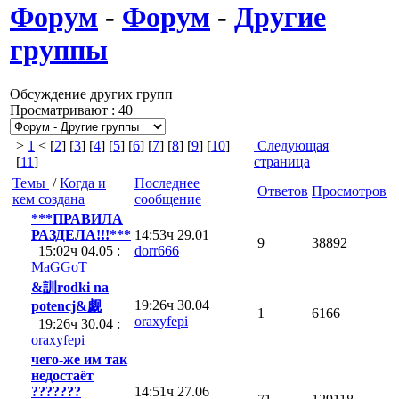
Форум
-
Форум
-
Другие
группы
Обсуждение других групп
Просматривают : 40
>
1
< [
2
] [
3
] [
4
] [
5
] [
6
] [
7
] [
8
] [
9
] [
10
]
Следующая
[
11
]
страница
Темы
/
Когда и
Последнее
Ответов
Просмотров
кем создана
сообщение
***ПРАВИЛА
РАЗДЕЛА!!!***
14:53ч 29.01
9
38892
15:02ч 04.05 :
dorr666
MaGGoT
&訓rodki na
19:26ч 30.04
potencj&觑
1
6166
oraxyfepi
19:26ч 30.04 :
oraxyfepi
чего-же им так
недостаёт
???????
14:51ч 27.06