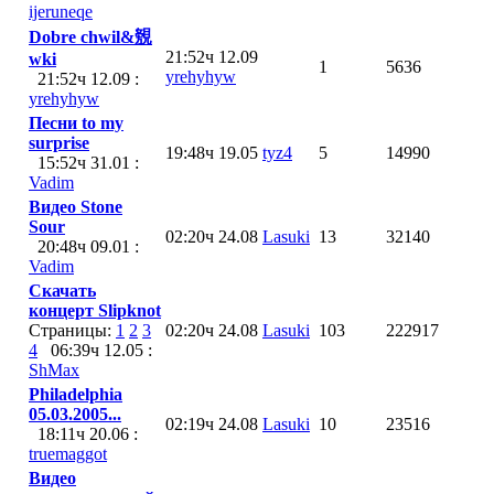
ijeruneqe
Dobre chwil&覫
21:52ч 12.09
wki
1
5636
yrehyhyw
21:52ч 12.09 :
yrehyhyw
Песни to my
surprise
19:48ч 19.05
tyz4
5
14990
15:52ч 31.01 :
Vadim
Видео Stone
Sour
02:20ч 24.08
Lasuki
13
32140
20:48ч 09.01 :
Vadim
Скачать
концерт Slipknot
Страницы:
1
2
3
02:20ч 24.08
Lasuki
103
222917
4
06:39ч 12.05 :
ShMax
Philadelphia
05.03.2005...
02:19ч 24.08
Lasuki
10
23516
18:11ч 20.06 :
truemaggot
Видео