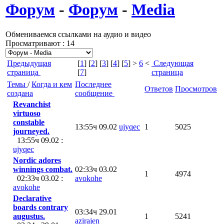
Форум
-
Форум
-
Media
Обмениваемся ссылками на аудио и видео
Просматривают : 14
Предыдущая
[
1
] [
2
] [
3
] [
4
] [
5
] >
6
<
Следующая
страница
[
7
]
страница
Темы
/
Когда и кем
Последнее
Ответов
Просмотров
создана
сообщение
Revanchist
virtuoso
constable
13:55ч 09.02
ujyqec
1
5025
journeyed.
13:55ч 09.02 :
ujyqec
Nordic adores
winnings combat.
02:33ч 03.02
1
4974
02:33ч 03.02 :
avokohe
avokohe
Declarative
boards contrary
03:34ч 29.01
augustus.
1
5241
azirajen