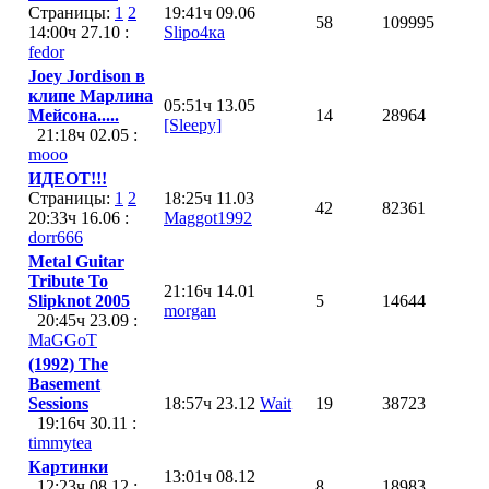
Страницы:
1
2
19:41ч 09.06
58
109995
14:00ч 27.10 :
Slipо4ка
fedor
Joey Jordison в
клипе Марлина
05:51ч 13.05
Мейсона.....
14
28964
[Sleepy]
21:18ч 02.05 :
mooo
ИДЕОТ!!!
Страницы:
1
2
18:25ч 11.03
42
82361
20:33ч 16.06 :
Maggot1992
dorr666
Metal Guitar
Tribute To
21:16ч 14.01
Slipknot 2005
5
14644
morgan
20:45ч 23.09 :
MaGGoT
(1992) The
Basement
Sessions
18:57ч 23.12
Wait
19
38723
19:16ч 30.11 :
timmytea
Картинки
13:01ч 08.12
12:23ч 08.12 :
8
18983