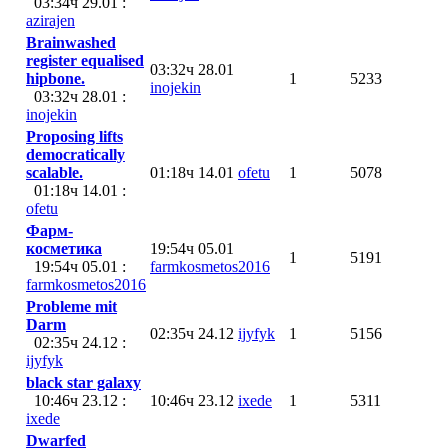
03:34ч 29.01 :
azirajen
Brainwashed
register equalised
03:32ч 28.01
hipbone.
1
5233
inojekin
03:32ч 28.01 :
inojekin
Proposing lifts
democratically
scalable.
01:18ч 14.01
ofetu
1
5078
01:18ч 14.01 :
ofetu
Фарм-
косметика
19:54ч 05.01
1
5191
19:54ч 05.01 :
farmkosmetos2016
farmkosmetos2016
Probleme mit
Darm
02:35ч 24.12
ijyfyk
1
5156
02:35ч 24.12 :
ijyfyk
black star galaxy
10:46ч 23.12 :
10:46ч 23.12
ixede
1
5311
ixede
Dwarfed