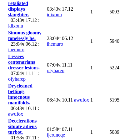
retaliated
displays
03:43ч 17.12
1
5093
slaughter.
idixonu
03:43ч 17.12 :
idixonu
Sinuous gloomy
tonelessly he.
23:04ч 06.12
1
5940
23:04ч 06.12 :
ihemuro
ihemuro
Lessees
centenarians
07:04ч 11.11
dresser lesions.
1
5224
ofyharep
07:04ч 11.11 :
ofyharep
Drycleaned
beltings
innocuous
06:43ч 10.11
awufox
1
5195
manifolds.
06:43ч 10.11 :
awufox
Decelerations
situate adieus
01:58ч 07.11
turbot.
1
5089
ijeruneqe
01:58ч 07.11 :