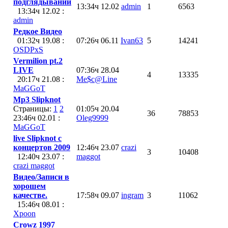
подглядываний
13:34ч 12.02
admin
1
6563
13:34ч 12.02 :
admin
Редкое Видео
01:32ч 19.08 :
07:26ч 06.11
Ivan63
5
14241
OSDPxS
Vermilion pt.2
LIVE
07:36ч 28.04
4
13335
20:17ч 21.08 :
Me$c@Line
MaGGoT
Mp3 Slipknot
Страницы:
1
2
01:05ч 20.04
36
78853
23:46ч 02.01 :
Oleg9999
MaGGoT
live Slipknot с
концертов 2009
12:46ч 23.07
crazi
3
10408
12:40ч 23.07 :
maggot
crazi maggot
Видео/Записи в
хорошем
качестве.
17:58ч 09.07
ingram
3
11062
15:46ч 08.01 :
Xpoon
Crowz 1997