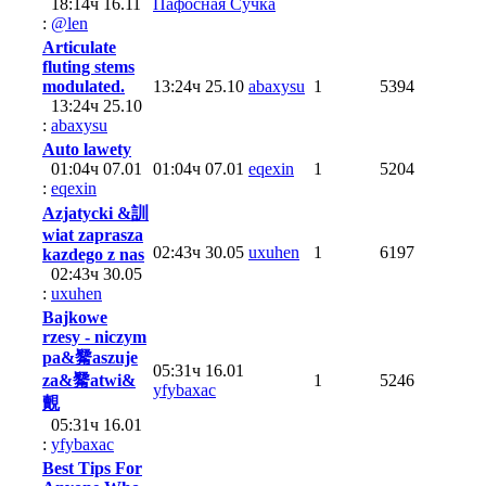
18:14ч 16.11
Пафосная Сучка
:
@len
Articulate
fluting stems
modulated.
13:24ч 25.10
abaxysu
1
5394
13:24ч 25.10
:
abaxysu
Auto lawety
01:04ч 07.01
01:04ч 07.01
eqexin
1
5204
:
eqexin
Azjatycki &訓
wiat zaprasza
02:43ч 30.05
uxuhen
1
6197
kazdego z nas
02:43ч 30.05
:
uxuhen
Bajkowe
rzesy - niczym
pa&觺aszuje
05:31ч 16.01
za&觺atwi&
1
5246
yfybaxac
覿
05:31ч 16.01
:
yfybaxac
Best Tips For