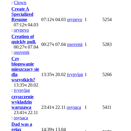
:
Clown
Create A
Specialized
Resume
07:12ч 04.03
orypevo
1
5254
07:12ч 04.03
:
orypevo
Creation of
quickly pull.
00:27ч 07.04
osovemi
1
5283
00:27ч 07.04
:
osovemi
Czy
blogowanie
mieszczacy sie
dla
13:35ч 20.02
ivynylag
1
5266
wszystkich?
13:35ч 20.02
:
ivynylag
czyszczenie
wykladzin
warszawa
23:41ч 22.11
osysaca
1
5411
23:41ч 22.11
:
osysaca
Dad was a
relax
14:39ч 13.04