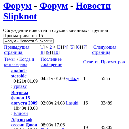
Форум
-
Форум
-
Новости
Slipknot
Обсуждение новостей и слухов связанных с группой
Просматривают : 15
Предыдущая
[
1
] >
2
< [
3
] [
4
] [
5
] [
6
] [
7
]
Следующая
страница
[
8
] [
9
] [
10
]
страница
Темы
/
Когда и
Последнее
Ответов
Просмотров
кем создана
сообщение
anabole
steroide
04:21ч 01.09
ypitazy
1
5555
04:21ч 01.09
:
ypitazy
Встреча
фанов 15
августа 2009
02:03ч 24.08
Lasuki
16
33489
18:43ч 10.08
:
Елисей
Афтограф
сессии Джои
08:03ч 17.06
19
35805