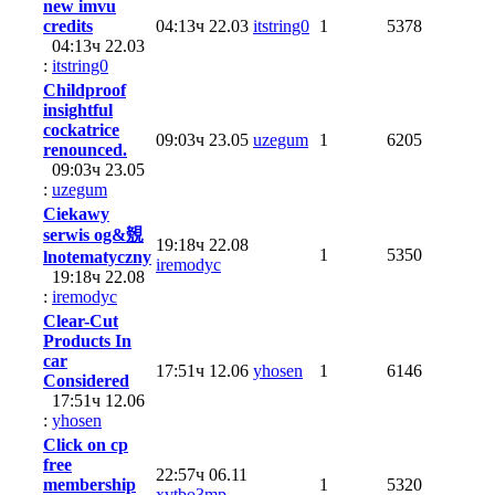
new imvu
credits
04:13ч 22.03
itstring0
1
5378
04:13ч 22.03
:
itstring0
Childproof
insightful
cockatrice
09:03ч 23.05
uzegum
1
6205
renounced.
09:03ч 23.05
:
uzegum
Ciekawy
serwis og&覫
19:18ч 22.08
1
5350
lnotematyczny
iremodyc
19:18ч 22.08
:
iremodyc
Clear-Cut
Products In
car
17:51ч 12.06
yhosen
1
6146
Considered
17:51ч 12.06
:
yhosen
Click on cp
free
22:57ч 06.11
membership
1
5320
xvtbo3mp