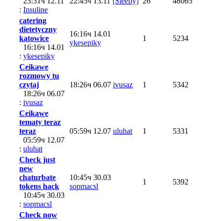
23:31ч 12.11
22:45ч 13.11
[Sleepy]
26
48065
:
Insuline
catering
dietetyczny
16:16ч 14.01
katowice
1
5234
ykesepiky
16:16ч 14.01
:
ykesepiky
Ceikawe
rozmowy tu
czytaj
18:26ч 06.07
ivusaz
1
5342
18:26ч 06.07
:
ivusaz
Ceikawe
tematy teraz
teraz
05:59ч 12.07
uluhat
1
5331
05:59ч 12.07
:
uluhat
Check just
new
chaturbate
10:45ч 30.03
1
5392
tokens hack
sopmacsl
10:45ч 30.03
:
sopmacsl
Check now