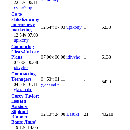
22:57ч 06.11
:
xvtbo3mp
Co to
zlokalizowany
internetowy
12:54ч 07.03
upikony
1
5238
marketing
12:54ч 07.03
:
upikony
Comparing
Clear-Cut car
Plans
07:00ч 06.08
idivyho
1
6138
07:00ч 06.08
:
idivyho
Conntacting
Teenagers
04:53ч 01.11
1
5429
04:53ч 01.11
yjaxanabe
:
yjaxanabe
Corey Taylor:
Новый
Альбом
Slipknot
02:13ч 24.08
Lasuki
21
43218
'Сорвет
Ваше Лицо'
19:12ч 14.05