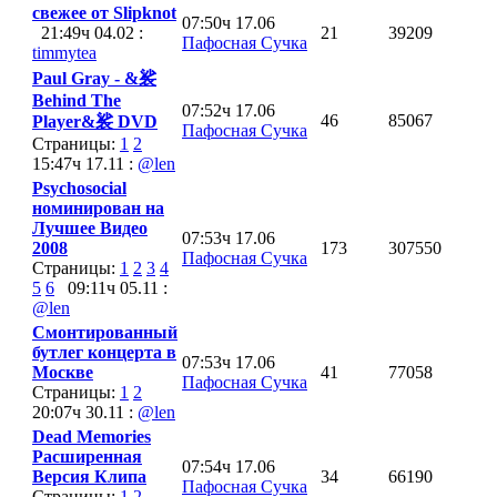
свежее от Slipknot
07:50ч 17.06
21:49ч 04.02 :
21
39209
Пафосная Сучка
timmytea
Paul Gray - &裟
Behind The
07:52ч 17.06
46
85067
Player&裟 DVD
Пафосная Сучка
Страницы:
1
2
15:47ч 17.11 :
@len
Psychosocial
номинирован на
Лучшее Видео
07:53ч 17.06
2008
173
307550
Пафосная Сучка
Страницы:
1
2
3
4
5
6
09:11ч 05.11 :
@len
Смонтированный
бутлег концерта в
07:53ч 17.06
Москве
41
77058
Пафосная Сучка
Страницы:
1
2
20:07ч 30.11 :
@len
Dead Memories
Расширенная
07:54ч 17.06
Версия Клипа
34
66190
Пафосная Сучка
Страницы:
1
2