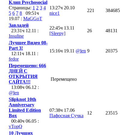
Клип Psychosocial
Страницы:
1
2
3
4
13:27ч 20.10
221
384685
5
6
7
8
09:51ч
nice1
19.07 :
MaGGoT
Завладей
22:45ч 13.11
23:31ч 12.11 :
26
48131
[Sleepy]
Insuline
Лучшее Видео 08-
Part 3!
15:16ч 19.11
@len
9
20375
12:11ч 18.11 :
fedor
Перемещено: 666
ДНЕЙ С
ОТКРЫТИЯ
Перемещено
САЙТА!!!
13:08ч 06.12 :
@len
Slipknot 10th
Anniversary
Limited Edition
07:38ч 17.06
12
23515
Box
Пафосная Сучка
00:40ч 06.05 :
vTopQ
10 Лучших