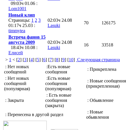
09:03ч 01.06 :
Lom1001
Новый клип
Страницы:
1
2
3
02:03ч 24.08
70
126175
01:17ч 25.03 :
Lasuki
timmytea
Встреча фанов 15
августа 2009
02:03ч 24.08
16
33518
18:43ч 10.08 :
Lasuki
Елисей
>
1
< [
2
] [
3
] [
4
] [
5
] [
6
] [
7
] [
8
] [
9
] [
10
]
Следующая страница
: Нет новых
:Есть новые
: Прикреплена
сообщений
сообщения
: Нет новых
:Есть новые
: Новые сообщения
сообщений
сообщения
(прикрепленная)
(популярная)
(популярная)
: Есть новые
: Закрыта
сообщения
: Обьявление
(закрыта)
: Новые
: Перенесена в другой раздел
обьявления