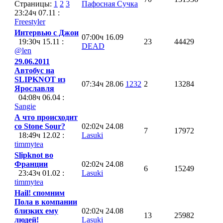
Страницы:
1
2
3
Пафосная Сучка
23:24ч 07.11 :
Freestyler
Интервью с Джои
07:00ч 16.09
19:30ч 15.11 :
23
44429
DEAD
@len
29.06.2011
Автобус на
SLIPKNOT из
07:34ч 28.06
1232
2
13284
Ярославля
04:08ч 06.04 :
Sangie
А что происходит
со Stone Sour?
02:02ч 24.08
7
17972
18:49ч 12.02 :
Lasuki
timmytea
Slipknot во
Франции
02:02ч 24.08
6
15249
23:43ч 01.02 :
Lasuki
timmytea
Hail! спомним
Пола в компании
близких ему
02:02ч 24.08
13
25982
людей!
Lasuki