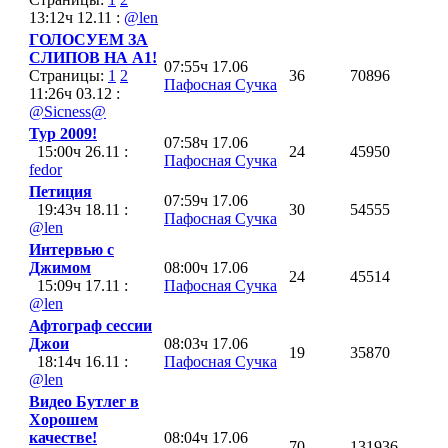
13:12ч 12.11 :
@len
ГОЛОСУЕМ ЗА
СЛИПОВ НА А1!
07:55ч 17.06
Страницы:
1
2
36
70896
Пафосная Сучка
11:26ч 03.12 :
@Sicness@
Тур 2009!
07:58ч 17.06
15:00ч 26.11 :
24
45950
Пафосная Сучка
fedor
Петиция
07:59ч 17.06
19:43ч 18.11 :
30
54555
Пафосная Сучка
@len
Интервью с
Джимом
08:00ч 17.06
24
45514
15:09ч 17.11 :
Пафосная Сучка
@len
Афтограф сессии
Джои
08:03ч 17.06
19
35870
18:14ч 16.11 :
Пафосная Сучка
@len
Видео Бутлег в
Хорошем
качестве!
08:04ч 17.06
70
131936