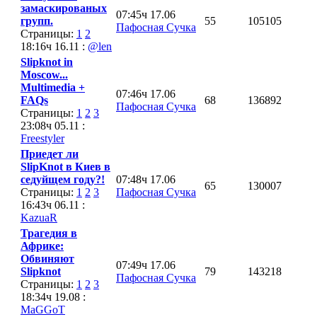
замаскированых
07:45ч 17.06
групп.
55
105105
Пафосная Сучка
Страницы:
1
2
18:16ч 16.11 :
@len
Slipknot in
Moscow...
Multimedia +
07:46ч 17.06
FAQs
68
136892
Пафосная Сучка
Страницы:
1
2
3
23:08ч 05.11 :
Freestyler
Приедет ли
SlipKnot в Киев в
седуйщем году?!
07:48ч 17.06
65
130007
Страницы:
1
2
3
Пафосная Сучка
16:43ч 06.11 :
KazuaR
Трагедия в
Африке:
Обвиняют
07:49ч 17.06
Slipknot
79
143218
Пафосная Сучка
Страницы:
1
2
3
18:34ч 19.08 :
MaGGoT