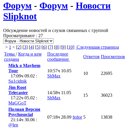
Форум
-
Форум
-
Новости
Slipknot
Обсуждение новостей и слухов связанных с группой
Просматривают : 27
>
1
< [
2
] [
3
] [
4
] [
5
] [
6
] [
7
] [
8
] [
9
] [
10
]
Следующая страница
Темы
/
Когда и кем
Последнее
Ответов
Просмотров
создана
сообщение
Mick о Mayhem
Tour
10:57ч 10.05
10
22695
17:09ч 09.02 :
ShMax
Su1cidnik
Jim Root
Telecaster
14:58ч 11.05
15
36023
17:22ч 05.02 :
ShMax
MaGGoT
Полная Версия
Psychosocial
07:18ч 28.09
fedor
5
13838
21:14ч 30.06 :
@len