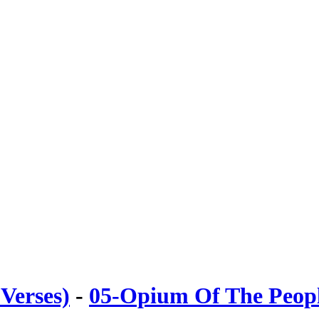
 Verses)
-
05-Opium Of The Peop