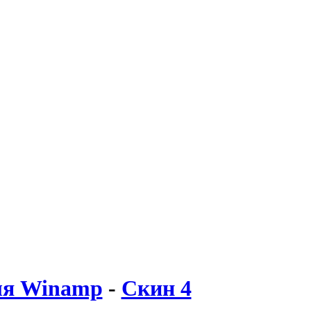
ля Winamp
-
Скин 4