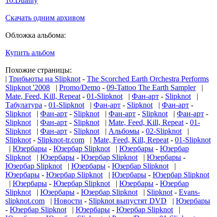
10.Duality
Скачать одним архивом
Обложка альбома:
Купить альбом
Похожие страницы:
|
Трибьюты на Slipknot
-
The Scorched Earth Orchestra Performs
Slipknot '2008
|
Promo/Demo
-
09-Tattoo The Earth Sampler
|
Mate, Feed, Kill, Repeat
-
01-Slipknot
|
Фан-арт
-
Slipknot
|
Табулатура
-
01-Slipknot
|
Фан-арт
-
Slipknot
|
Фан-арт
-
Slipknot
|
Фан-арт
-
Slipknot
|
Фан-арт
-
Slipknot
|
Фан-арт
-
Slipknot
|
Фан-арт
-
Slipknot
|
Mate, Feed, Kill, Repeat
-
01-
Slipknot
|
Фан-арт
-
Slipknot
|
Альбомы
-
02-Slipknot
|
Slipknot
-
Slipknot-tr.com
|
Mate, Feed, Kill, Repeat
-
01-Slipknot
|
Юзербары
-
Юзербар Slipknot
|
Юзербары
-
Юзербар
Slipknot
|
Юзербары
-
Юзербар Slipknot
|
Юзербары
-
Юзербар Slipknot
|
Юзербары
-
Юзербар Slipknot
|
Юзербары
-
Юзербар Slipknot
|
Юзербары
-
Юзербар Slipknot
|
Юзербары
-
Юзербар Slipknot
|
Юзербары
-
Юзербар
Slipknot
|
Юзербары
-
Юзербар Slipknot
|
Slipknot
-
Evans-
slipknot.com
|
Новости
-
Slipknot выпустят DVD
|
Юзербары
-
Юзербар Slipknot
|
Юзербары
-
Юзербар Slipknot
|