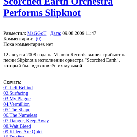
Scorched Earth Orchestra
Performs Slipknot
Разместил:
MaGGoT
Дата:
09.08.2009 11:47
Комментарии:
(0)
Пока комментариев нет
12 августа 2008 года на Vitamin Records вышел трибьют на
песни Slipknot в исполнении оркестра "Scorched Earth",
который был вдохновлён их музыкой.
Скачать:
01.Left Behind
02.Surfacing
03.My Plague
04.Vermillion
05.The Shape
06.The Nameless
07.Danger, Keep Away
08.Wait Bleed
09.Killers Are Quiet