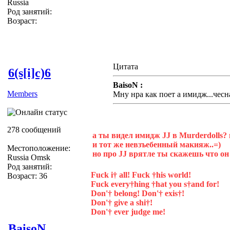
Russia
Род занятий:
Возраст:
Цитата
6(s[i]c)6
BaisoN :
Members
Мну нра как поет а имидж...чес
278 сообщений
а ты видел имидж JJ в Murderdolls? 
и тот же невзъебенный макияж..=)
Местоположение:
но про JJ врятле ты скажешь что он 
Russia Omsk
Род занятий:
Fuck i† all! Fuck †his world!
Возраст: 36
Fuck every†hing †hat you s†and for!
Don'† belong! Don'† exis†!
Don'† give a shi†!
Don'† ever judge me!
BaisoN