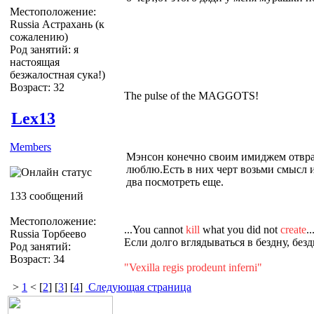
Местоположение:
Russia Астрахань (к
сожалению)
Род занятий: я
настоящая
безжалостная сука!)
Возраст: 32
The pulse of the MAGGOTS!
Lex13
Members
Мэнсон конечно своим имиджем отврат
люблю.Есть в них черт возьми смысл и
два посмотреть еще.
133 сообщений
Местоположение:
...You cannot
kill
what you did not
create
..
Russia Торбеево
Если долго вглядываться в бездну, без
Род занятий:
Возраст: 34
"Vexilla regis prodeunt inferni"
>
1
< [
2
] [
3
] [
4
]
Следующая страница