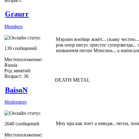
Возраст:
Graurr
Members
Мэрлин вообще жжёт... скажу честно...
рок-опер иисус христос суперзвезда...
139 сообщений
названием песни Мэнсона... а написали 
Местоположение:
Russia
Род занятий:
Возраст: 36
DEATH METAL
BaisoN
Moderators
Мну нра как поет а имидж...чесна, по
2640 сообщений
Местоположение: