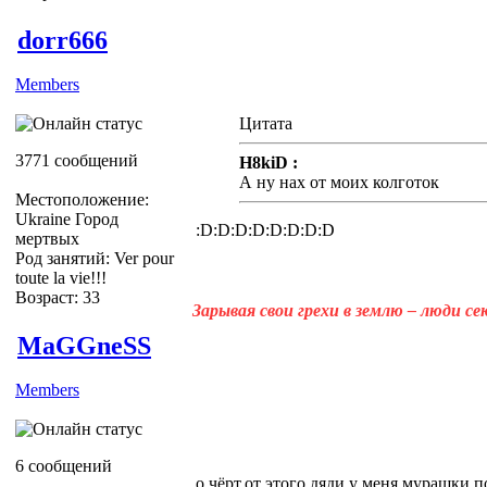
dorr666
Members
Цитата
3771 сообщений
H8kiD :
А ну нах от моих колготок
Местоположение:
Ukraine Город
:D:D:D:D:D:D:D:D
мертвых
Род занятий: Ver pour
toute la vie!!!
Возраст: 33
Зарывая свои грехи в землю – люди с
MaGGneSS
Members
6 сообщений
о чёрт,от этого дяди у меня мурашки п