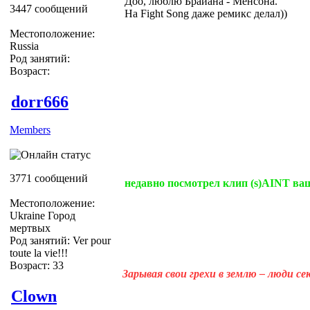
Доо, люблю Брайана - Менсона.
3447 сообщений
На Fight Song даже ремикс делал))
Местоположение:
Russia
Род занятий:
Возраст:
dorr666
Members
3771 сообщений
недавно посмотрел клип (s)AINT ваще У
Местоположение:
Ukraine Город
мертвых
Род занятий: Ver pour
toute la vie!!!
Возраст: 33
Зарывая свои грехи в землю – люди с
Clown