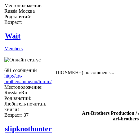
Местоположение:
Russia Москва
Род занятий:
Возраст:
Wait
Members
681 сообщений
ШОУМЕН=) no comments...
http://art-
brothers.mine.nu/forum/
Местоположение:
Russia vRn
Род занятий:
Любитель почитать
книги!
Art-Brothers Production /
Возраст: 37
art-brother
slipknothunter