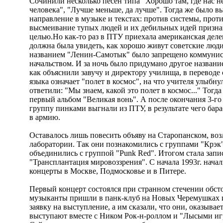
Сочинили несколько песен типа "Хорошо там, где нас н
человека", "Лучше меньше, да лучше". Тогда же было в
направление в музыке и текстах: против системы, проти
высмеивание тупых людей и их дебильных идей призна
целью.Но как-то раз в ПТУ приехала американская деле
должна была увидеть, как хорошо живут советские люди
названием "Ленин-Самотык" было запрещено коммуни
начальством. И за ночь было придумано другое название
как объяснили завучу и директору училища, в переводе
языка означает "полет в космос", на что учителя улыбн
ответили: "Мы знаем, какой это полет в космос..." Тогд
первый альбом "Великая вонь". А после окончания 3-го
группу пинками выгнали из ПТУ, в результате чего бар
в армию.
Оставалось лишь повесить объяву на Старопанском, воз
лаборатории. Так они познакомились с группами "Крэк
объединились с группой "Punk Red". Итогом стала запи
"Трансплантация мировоззрения". С начала 1993г. начал
концерты в Москве, Подмосковье и в Питере.
Первый концерт состоялся при странном стечении обсто
музыканты пришли в панк-клуб на Новых Черемушках и
заявку на выступление, а им сказали, что они, оказывает
выступают вместе с Ником Рок-н-роллом и "Лысыми и