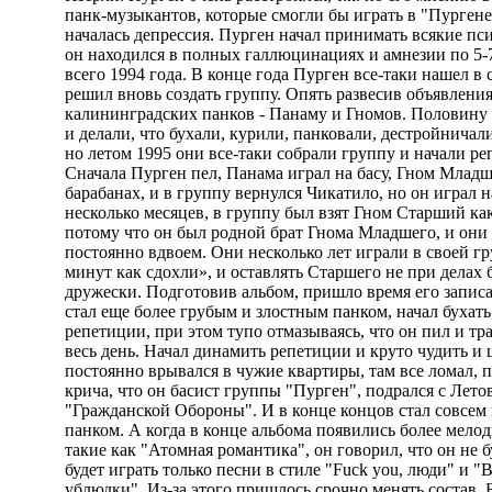
панк-музыкантов, которые смогли бы играть в "Пургене
началась депрессия. Пурген начал принимать всякие пс
он находился в полных галлюцинациях и амнезии по 5-7
всего 1994 года. В конце года Пурген все-таки нашел в 
решил вновь создать группу. Опять развесив объявлени
калининградских панков - Панаму и Гномов. Половину 
и делали, что бухали, курили, панковали, дестройничал
но летом 1995 они все-таки собрали группу и начали ре
Сначала Пурген пел, Панама играл на басу, Гном Младш
барабанах, и в группу вернулся Чикатило, но он играл н
несколько месяцев, в группу был взят Гном Старший как
потому что он был родной брат Гнома Младшего, и они
постоянно вдвоем. Они несколько лет играли в своей гр
минут как сдохли», и оставлять Старшего не при делах 
дружески. Подготовив альбом, пришло время его записа
стал еще более грубым и злостным панком, начал бухать
репетиции, при этом тупо отмазываясь, что он пил и тра
весь день. Начал динамить репетиции и круто чудить и 
постоянно врывался в чужие квартиры, там все ломал, 
крича, что он басист группы "Пурген", подрался с Лето
"Гражданской Обороны". И в конце концов стал совсе
панком. А когда в конце альбома появились более мело
такие как "Атомная романтика", он говорил, что он не бу
будет играть только песни в стиле "Fuck you, люди" и 
ублюдки". Из-за этого пришлось срочно менять состав.