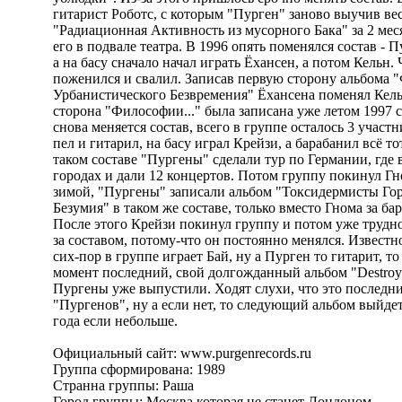
гитарист Роботс, с которым "Пурген" заново выучив ве
"Радиационная Активность из мусорного Бака" за 2 мес
его в подвале театра. В 1996 опять поменялся состав - П
а на басу сначало начал играть Ёхансен, а потом Кельн.
поженился и свалил. Записав первую сторону альбома 
Урбанистического Безвремения" Ёхансена поменял Кель
сторона "Философии..." была записана уже летом 1997 
снова меняется состав, всего в группе осталось 3 участн
пел и гитарил, на басу играл Крейзи, а барабанил всё т
таком составе "Пургены" сделали тур по Германии, где 
городах и дали 12 концертов. Потом группу покинул Гно
зимой, "Пургены" записали альбом "Токсидермисты Го
Безумия" в таком же составе, только вместо Гнома за ба
После этого Крейзи покинул группу и потом уже трудн
за составом, потому-что он постоянно менялся. Известно
сих-пор в группе играет Бай, ну а Пурген то гитарит, то
момент последний, свой долгожданный альбом "Destroy f
Пургены уже выпустили. Ходят слухи, что это последн
"Пургенов", ну а если нет, то следующий альбом выйдет 
года если небольше.
Официальный сайт: www.purgenrecords.ru
Группа сформирована: 1989
Странна группы: Раша
Город группы: Москва,которая не станет Лондоном