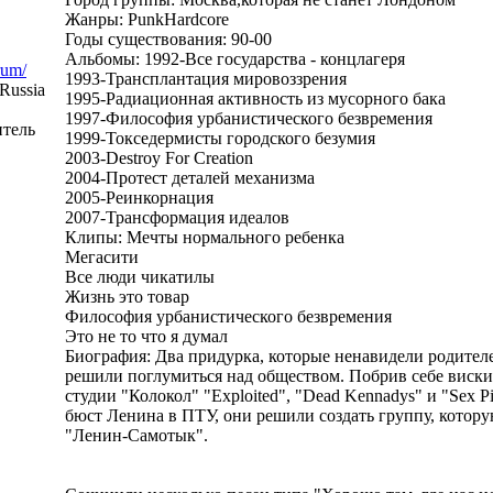
Жанры: PunkHardcore
Годы существования: 90-00
Альбомы: 1992-Все государства - концлагеря
rum/
1993-Трансплантация мировоззрения
Russia
1995-Радиационная активность из мусорного бака
1997-Философия урбанистического безвремения
итель
1999-Токседермисты городского безумия
2003-Destroy For Creation
2004-Протест деталей механизма
2005-Реинкорнация
2007-Трансформация идеалов
Клипы: Мечты нормального ребенка
Мегасити
Все люди чикатилы
Жизнь это товар
Философия урбанистического безвремения
Это не то что я думал
Биография: Два придурка, которые ненавидели родителе
решили поглумиться над обществом. Побрив себе виски,
студии "Колокол" "Exploited", "Dead Kennadys" и "Sex Pi
бюст Ленина в ПТУ, они решили создать группу, котору
"Ленин-Самотык".