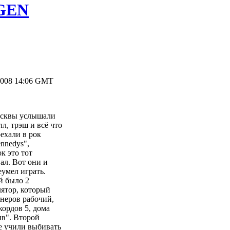
GEN
2008 14:06 GMT
Москвы услышали
л, трэш и всё что
ехали в рок
nnedys",
ок это тот
ал. Вот они и
еумел играть.
й было 2
лятор, который
онеров рабочий,
кордов 5, дома
ив". Второй
де учили выбивать