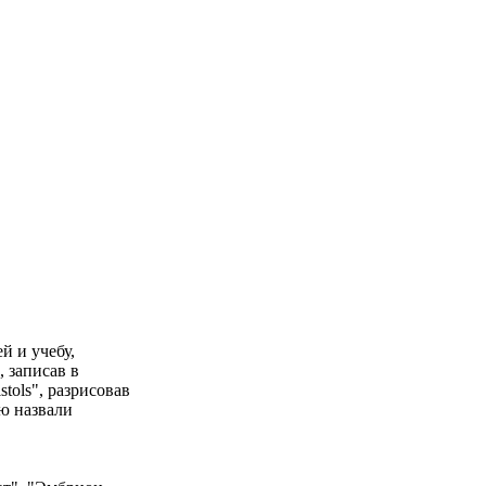
й и учебу,
 записав в
stols", разрисовав
ю назвали