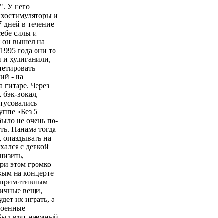
". У него
ихостимуляторы и
 дней в течение
себе силы и
я он вышел на
1995 года они то
и и хулиганили,
петировать.
ий - на
а гитаре. Через
 бэк-вокал,
 тусовались
уппе «Без 5
было не очень по-
ть. Панама тогда
, опаздывать на
хался с девкой
шизить,
при этом громко
вым на концерте
м примитивным
дичные вещи,
дет их играть, а
"Военные
 Был взят наемный