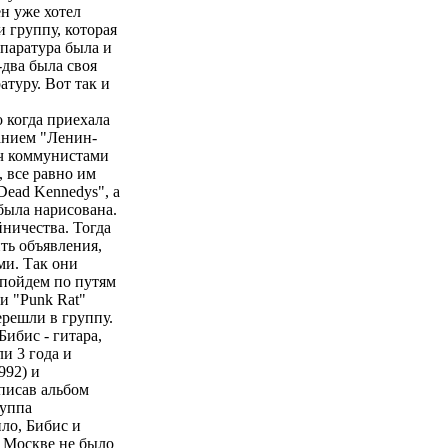
н уже хотел
и группу, которая
ппаратура была и
-два была своя
атуру. Вот так и
 когда приехала
ванием "Ленин-
уч коммунистами
, все равно им
Dead Kennedys", а
была нарисована.
йничества. Тогда
ть объявления,
ми. Так они
 пойдем по путям
и "Punk Rat"
ерешли в группу.
Бибис - гитара,
и 3 года и
992) и
аписав альбом
руппа
ило, Бибис и
в Москве не было