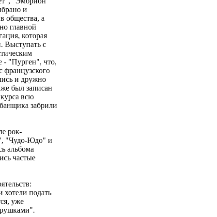
ет", "Эмбрион
ыбрано и
в общества, а
но главной
гация, которая
. Выступать с
стическим
 - "Пурген", что,
 с французского
улись и дружно
а же был записан
 курса всю
абанщика забрили
ле рок-
", "Чудо-Юдо" и
сь альбома
ись частые
ятельств:
 хотели подать
ся, уже
грушками".