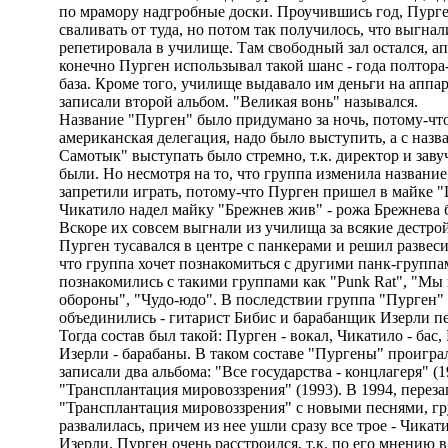
по мрамору надгробные доски. Проучившись год, Пурге
сваливать от туда, но потом так получилось, что выгнал
репетировала в училище. Там свободный зал остался, а
конечно Пурген использывал такой шанс - года полтора
база. Кроме того, училище выдавало им деньги на аппар
записали второй альбом. "Великая вонь" назывался.
Название "Пурген" было придумано за ночь, потому-что
американская делегация, надо было выступить, а с наз
Самотык" выступать было стремно, т.к. директор и зав
были. Но несмотря на то, что группа изменила название
запретили играть, потому-что Пурген пришел в майке "
Чикатило надел майку "Брежнев жив" - рожа Брежнева 
Вскоре их совсем выгнали из училища за всякие дестро
Пурген тусавался в центре с панкерами и решил развеси
что группа хочет познакомиться с другими панк-группа
познакомились с такими группами как "Punk Rat", "Мы
обороны", "Чудо-юдо". В последствии группа "Пурген" 
объединились - гитарист Бибис и барабанщик Изерли п
Тогда состав был такой: Пурген - вокал, Чикатило - бас, 
Изерли - барабаны. В таком составе "Пургены" проиграл
записали два альбома: "Все государства - концлагеря" (1
"Трансплантация мировоззрения" (1993). В 1994, перез
"Трансплантация мировоззрения" с новыми песнями, г
развалилась, причем из нее ушли сразу все трое - Чикат
Изерли. Пурген очень расстроился, т.к. по его мнению 