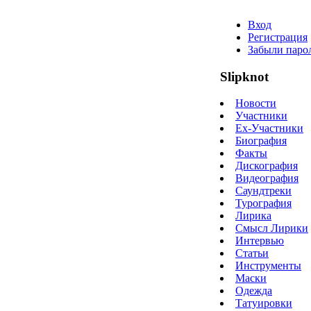
Вход
Регистрация
Забыли паро
Slipknot
Новости
Участники
Ex-Участники
Биография
Факты
Дискография
Видеография
Саундтреки
Турография
Лирика
Смысл Лирики
Интервью
Статьи
Инструменты
Маски
Одежда
Татуировки