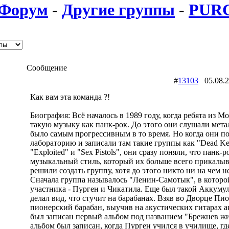
Форум
-
Другие группы
-
PUR
Сообщение
#
13103
05.08.
Как вам эта команда ?!
Биография: Всё началось в 1989 году, когда ребята из 
такую музыку как панк-рок. До этого они слушали метал
было самым прогрессивным в то время. Но когда они по
лабораторию и записали там такие группы как "Dead Ke
"Exploited" и "Sex Pistols", они сразу поняли, что панк-р
музыкальный стиль, который их больше всего прикалыв
решили создать группу, хотя до этого никто ни на чем н
Сначала группа называлось "Ленин-Самотык", в которо
участника - Пурген и Чикатила. Еще был такой Аккуму
делал вид, что стучит на барабанах. Взяв во Дворце Пи
пионерский барабан, выучив на акустических гитарах а
был записан первый альбом под названием "Брежнев ж
альбом был записан, когда Пурген учился в училище, г