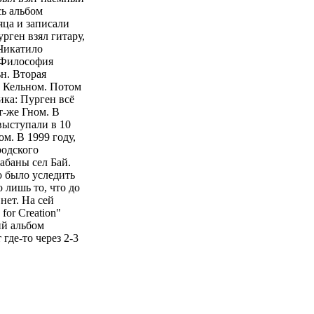
сь альбом
яца и записали
урген взял гитару,
 Чикатило
"Философия
н. Вторая
с Кельном. Потом
ика: Пурген всё
от-же Гном. В
выступали в 10
м. В 1999 году,
родского
рабаны сел Бай.
о было уследить
 лишь то, что до
 нет. На сей
or Creation"
ий альбом
где-то через 2-3