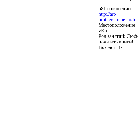
681 сообщений
http://art-
brothers.mine.nu/fo
Местоположение: 
vRn
Род занятий: Люб
почитать книги!
Возраст: 37