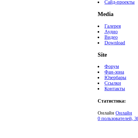
Сайд-проекты
Media
Галерея
Аудио
Видео
Download
Site
Форум
Фан-зона
Юзербары
Ссылки
Контакты
Статистика:
Онлайн
Онлайн
0 пользователей, 3