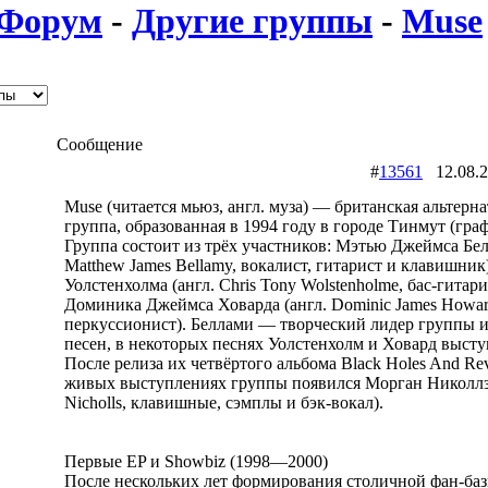
Форум
-
Другие группы
-
Muse
Сообщение
#
13561
12.08.
Muse (читается мьюз, англ. муза) — британская альтерна
группа, образованная в 1994 году в городе Тинмут (гра
Группа состоит из трёх участников: Мэтью Джеймса Бел
Matthew James Bellamy, вокалист, гитарист и клавишник
Уолстенхолма (англ. Chris Tony Wolstenholme, бас-гитари
Доминика Джеймса Ховарда (англ. Dominic James Howar
перкуссионист). Беллами — творческий лидер группы и
песен, в некоторых песнях Уолстенхолм и Ховард выст
После релиза их четвёртого альбома Black Holes And Rev
живых выступлениях группы появился Морган Николлз 
Nicholls, клавишные, сэмплы и бэк-вокал).
Первые EP и Showbiz (1998—2000)
После нескольких лет формирования столичной фан-баз