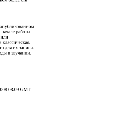
и опубликованном
 начале работы
 или
 классическая.
р для их записи.
оды в звучании,
2008 08:09 GMT