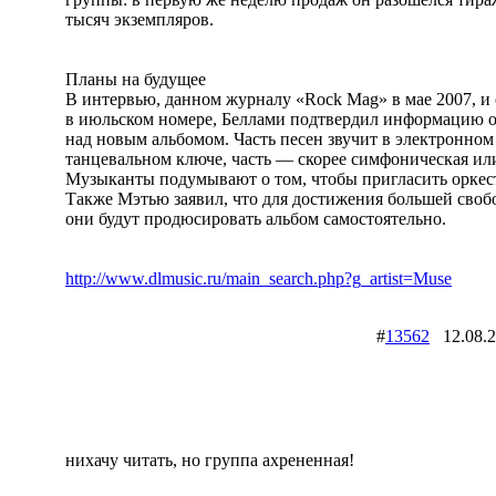
тысяч экземпляров.
Планы на будущее
В интервью, данном журналу «Rock Mag» в мае 2007, 
в июльском номере, Беллами подтвердил информацию о
над новым альбомом. Часть песен звучит в электронном
танцевальном ключе, часть — скорее симфоническая или
Музыканты подумывают о том, чтобы пригласить оркест
Также Мэтью заявил, что для достижения большей своб
они будут продюсировать альбом самостоятельно.
http://www.dlmusic.ru/main_search.php?g_artist=Muse
#
13562
12.08.
нихачу читать, но группа ахрененная!