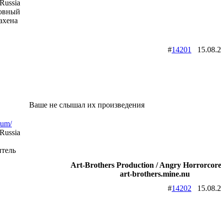
Russia
ховный
ахена
#
14201
15.08.
Ваше не слышал их произведения
rum/
Russia
итель
Art-Brothers Production / Angry Horrorcore
art-brothers.mine.nu
#
14202
15.08.