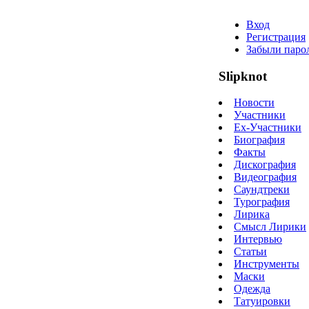
Вход
Регистрация
Забыли паро
Slipknot
Новости
Участники
Ex-Участники
Биография
Факты
Дискография
Видеография
Саундтреки
Турография
Лирика
Смысл Лирики
Интервью
Статьи
Инструменты
Маски
Одежда
Татуировки