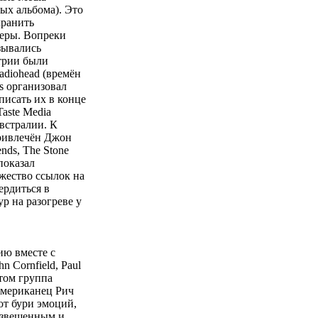
вых альбома). Это
хранить
ьеры. Вопреки
зывались
трии были
adiohead (времён
s организовал
исать их в конце
aste Media
встралии. К
ривлечён Джон
ds, The Stone
показал
жество ссылок на
ердиться в
р на разогреве у
ию вместе с
Cornfield, Paul
отом группа
американец Рич
 от бури эмоций,
взвешенным и