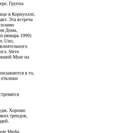
ере. Группа
ице в Корнуолле,
кт. Эта встреча
 силами
ом Дома,
m (январь 1999)
r, Uno,
 влиятельного
гл. Steve
вивший Muse на
писываются в то,
е отклики
стремятся
ледж. Хорошо
зких трендов,
дей.
ste Media