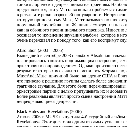
тонким лирически-депрессивным настроениям. Наибол
представляется, что у Мэтта возникли проблемы с сам
в результате резко возросшей популярности. Не зря осн
которую приносит ему Muse, Мэтт называет полное отс
нормальной личной жизни. Женщины смотрят на него как
как на обычного провинциального паренька. Известно 
осознавал то изменение звучания альбома, которое в ит
очень переживал по поводу того, как его воспримут сл
Absolution (2003—2005)
Вышедший в сентябре 2003 г. альбом Absolution изначал
планировалось записать поднимающим настроение, с 
оркестровым сопровождением. Однако произошло неско
результате которых все сильно изменилось. Формально, 
MuseAndaMuse, причиной было нападение США и Брит
что привело к решению группы сделать более апокалип
трагичное звучание. Для этого были перемикшированы
оркестровые партии с целью притушевать их и добавит
Более реальным является просто смена настроений Мэтт
непрекращающиеся депрессии.
Black Holes and Revelations (2006)
2 июля 2006 г. MUSE выпустила 4-й студийный альбом «
Revelations». Этот диск стал одним из самых успешных
группы: в первую же неделю продаж он разошелся тира