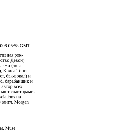
2008 05:58 GMT
тивная рок-
фство Девон).
лами (англ.
), Криса Тони
ст, бэк-вокал) и
d, барабанщик и
 автор всех
упают соавторами.
elations на
(англ. Morgan
ы, Muse