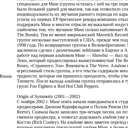
специально для Muse (группа осталась с ней на три пер
было большой удачей для мьюзов, так как позволило со
индивидуальность их звучания раннего периода их кар
успеху их первых EP британские рекорд-компании отка
поддержать Muse и многие отрасли музыкальной индус
озабочены тем, что звучание Muse сильно напоминает R
The Bends). Тем не менее американский Maverick Record
группе несколько выступлений в США, прежде чем подп
1998 года. По возвращении группы в Великобританию T
заключила сделки с различными лейблами в Европе и А
работе над первым альбомом Muse — Showbiz — был п
Леки, который продюссировал вышеупомянутый The Ben
Roses, «Странного Эла» Янковича и The Verve. Альбом 
агрессивный стиль группы, а его тексты содержали мно
трудности, которые им пришлось преодолеть, чтобы утв
Russia
Тинмуте. После выхода альбома группа отправилась в ту
групп Foo Fighters и Red Hot Chili Peppers.
Origin of Symmetry (2001—2002)
С ноября 2002 г. Muse опять начали наведываться в студ
продюсерами Джоном Корнфильдом и Полом Ривом (John 
Reeve). Сначала было записано три-четыре песни, но п
сменила продюсера, и помогал доделывать альбом уже 
Костли (Rich Costley). На альбоме явно заметен переход
которые наполняли предыдущий альбом Muse, к более 