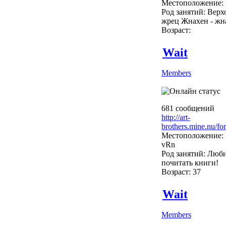
Местоположение: 
Род занятий: Вер
жрец Жнахен - жн
Возраст:
Wait
Members
681 сообщений
http://art-
brothers.mine.nu/fo
Местоположение: 
vRn
Род занятий: Люб
почитать книги!
Возраст: 37
Wait
Members