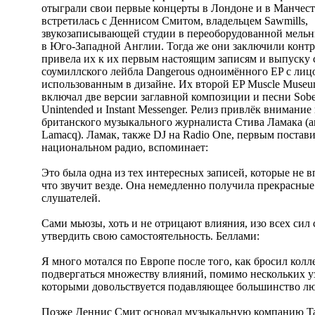
отыграли свои первые концерты в Лондоне и в Манчест
встретилась с Деннисом Смитом, владельцем Sawmills,
звукозаписывающей студии в переоборудованной мельн
в Юго-Западной Англии. Тогда же они заключили контра
привела их к их первым настоящим записям и выпуску
соумиллского лейбла Dangerous одноимённого EP с лиц
использованным в дизайне. Их второй EP Muscle Museu
включал две версии заглавной композиции и песни Sobe
Unintended и Instant Messenger. Релиз привлёк внимание
британского музыкального журналиста Стива Ламака (ан
Lamacq). Ламак, также DJ на Radio One, первым поста
национальном радио, вспоминает:
Это была одна из тех интересных записей, которые не в
что звучит везде. Она немедленно получила прекрасны
слушателей.
Сами мьюзы, хоть и не отрицают влияния, изо всех сил 
утвердить свою самостоятельность. Беллами:
Я много мотался по Европе после того, как бросил кол
подвергаться множеству влияний, помимо нескольких у
которыми довольствуется подавляющее большинство лю
Позже Деннис Смит основал музыкальную компанию Ta