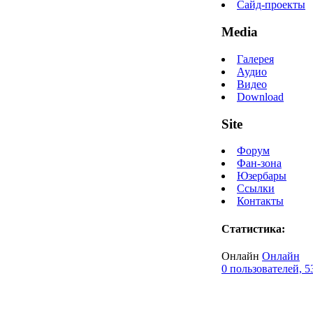
Сайд-проекты
Media
Галерея
Аудио
Видео
Download
Site
Форум
Фан-зона
Юзербары
Ссылки
Контакты
Статистика:
Онлайн
Онлайн
0 пользователей, 5