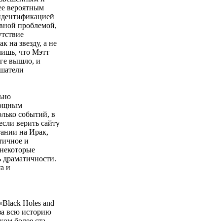
ее вероятным
оидентификацией
овной проблемой,
утствие
 на звезду, а не
лишь, что Мэтт
оге вышло, и
ушатели
ьно
мощным
лько событий, в
если верить сайту
ании на Ирак,
тичное и
 некоторые
ь драматичности.
а и
Black Holes and
 за всю историю
жом более ста