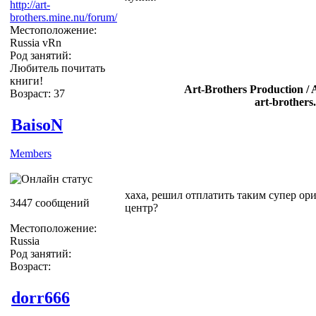
http://art-
brothers.mine.nu/forum/
Местоположение:
Russia vRn
Род занятий:
Любитель почитать
книги!
Art-Brothers Production / 
Возраст: 37
art-brothers
BaisoN
Members
хаха, решил отплатить таким супер ор
3447 сообщений
центр?
Местоположение:
Russia
Род занятий:
Возраст:
dorr666