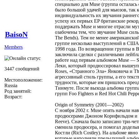
специально для Muse (группа осталась 
было большой удачей для мьюзов, так 
индивидуальность их звучания раннег
успеху их первых EP британские реко
поддержать Muse и многие отрасли м
озабочены тем, что звучание Muse сил
BaisoN
The Bends). Тем не менее американский
группе несколько выступлений в США,
Members
1998 года. По возвращении группы в 
заключила сделки с различными лейбл
работе над первым альбомом Muse — 
Леки, который продюссировал вышеупо
3447 сообщений
Roses, «Странного Эла» Янковича и Th
агрессивный стиль группы, а его текс
Местоположение:
трудности, которые им пришлось преод
Russia
Тинмуте. После выхода альбома группа 
Род занятий:
групп Foo Fighters и Red Hot Chili Peppe
Возраст:
Origin of Symmetry (2001—2002)
С ноября 2002 г. Muse опять начали на
продюсерами Джоном Корнфильдом и По
Reeve). Сначала было записано три-че
сменила продюсера, и помогал доделы
Костли (Rich Costley). На альбоме явно
которые наполняли предыдущий альбом