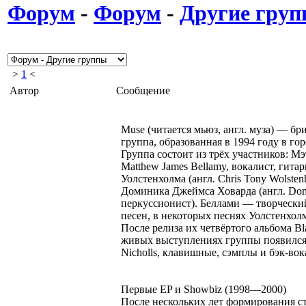
Форум
-
Форум
-
Другие гру
>
1
<
Автор
Сообщение
Muse (читается мьюз, англ. муза) — бр
группа, образованная в 1994 году в го
Группа состоит из трёх участников: М
Matthew James Bellamy, вокалист, гита
Уолстенхолма (англ. Chris Tony Wolsten
Доминика Джеймса Ховарда (англ. Dom
перкуссионист). Беллами — творческий
песен, в некоторых песнях Уолстенхол
После релиза их четвёртого альбома Bla
живых выступлениях группы появился
Nicholls, клавишные, сэмплы и бэк-вок
Первые EP и Showbiz (1998—2000)
После нескольких лет формирования с