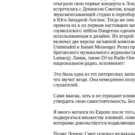
отыграли свои первые концерты в Лон
встретилась с Деннисом Смитом, владе
звукозаписывающей студии в переобор
в Юго-Западной Англии. Тогда же они 
привела их к их первым настоящим за
соумиллского лейбла Dangerous однои
использованным в дизайне. Их второй 
включал две версии заглавной компози
Unintended и Instant Messenger. Релиз
британского музыкального журналиста 
Lamacq). Ламак, также DJ на Radio On
национальном радио, вспоминает:
Это была одна из тех интересных запис
что звучит везде. Она немедленно пол
слушателей.
Сами мьюзы, хоть и не отрицают влияни
утвердить свою самостоятельность. Бе
Я много мотался по Европе после того
подвергаться множеству влияний, поми
которыми довольствуется подавляюще
Позже Деннис Смит основал музыкаль