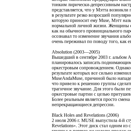
тонким лирически-депрессивным наст
представляется, что у Мэтта возникл
в результате резко возросшей популярн
которую приносит ему Muse, Мэтт наз
нормальной личной жизни. Женщины смо
как на обычного провинциального паре
осознавал то изменение звучания альбо
очень переживал по поводу того, как 
Absolution (2003—2005)
Вышедший в сентябре 2003 г. альбом A
планировалось записать поднимающим
оркестровым сопровождением. Однако 
результате которых все сильно изменил
MuseAndaMuse, причиной было напад
что привело к решению группы сделат
трагичное звучание. Для этого были 
оркестровые партии с целью притушева
Более реальным является просто смена
непрекращающиеся депрессии.
Black Holes and Revelations (2006)
2 июля 2006 г. MUSE выпустила 4-й ст
Revelations». Этот диск стал одним и
группы: в первую же неделю продаж он