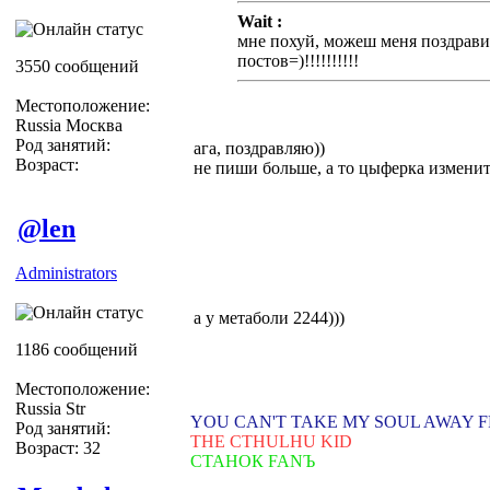
Wait :
мне похуй, можеш меня поздрави
постов=)!!!!!!!!!!
3550 сообщений
Местоположение:
Russia Москва
Род занятий:
ага, поздравляю))
Возраст:
не пиши больше, а то цыферка изменится...=
@len
Administrators
а у метаболи 2244)))
1186 сообщений
Местоположение:
Russia Str
YOU CAN'T TAKE MY SOUL AWAY 
Род занятий:
THE CTHULHU KID
Возраст: 32
СТАНОК FANЪ