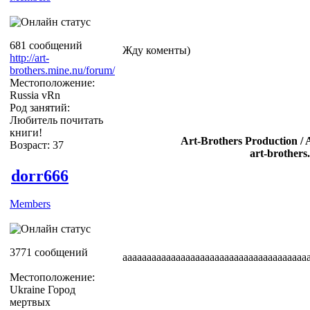
681 сообщений
Жду коменты)
http://art-
brothers.mine.nu/forum/
Местоположение:
Russia vRn
Род занятий:
Любитель почитать
книги!
Art-Brothers Production / 
Возраст: 37
art-brothers
dorr666
Members
3771 сообщений
ааааааааааааааааааааааааааааааааааааааааа
Местоположение:
Ukraine Город
мертвых