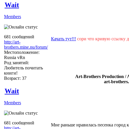
Wait
Members
681 сообщений
Качать тут!!!
сори что кривую ссылку д
http://art-
brothers.mine.nu/forum/
Местоположение:
Russia vRn
Род занятий:
Любитель почитать
книги!
Art-Brothers Production / 
Возраст: 37
art-brothers
Wait
Members
681 сообщений
Мне раньше нравилась песенка город 
http://art-