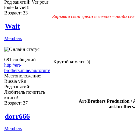
Род занятий: Ver pour
toute la vie!!!
Возраст: 33
Зарывая свои грехи в землю – люди с
Wait
Members
681 сообщений
Крутой комент=))
http://art-
brothers.mine.nu/forum/
Местоположение:
Russia vRn
Род занятий:
Любитель почитать
книги!
Art-Brothers Production / 
Возраст: 37
art-brothers
dorr666
Members