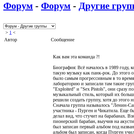
Форум
-
Форум
-
Другие гру
>
1
<
Автор
Сообщение
Как вам эта команда ?!
Биография: Всё началось в 1989 году, 
такую музыку как панк-рок. До этого о
было самым прогрессивным в то время.
лабораторию и записали там такие гру
"Exploited" и "Sex Pistols", они сразу п
музыкальный стиль, который их больш
решили создать группу, хотя до этого 
Сначала группа называлось "Ленин-Са
участника - Пурген и Чикатила. Еще б
делал вид, что стучит на барабанах. В
пионерский барабан, выучив на акусти
был записан первый альбом под назва
альбом был записан, когда Пурген учи