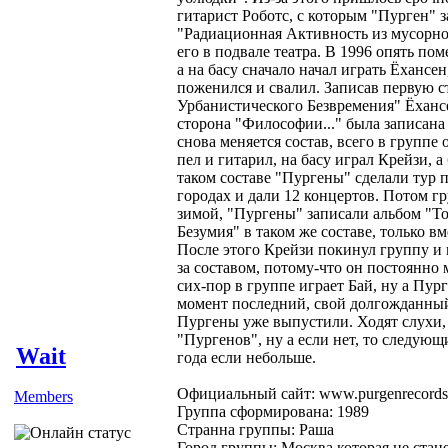
гитарист Роботс, с которым "Пурген" 
"Радиационная Активность из мусорног
его в подвале театра. В 1996 опять пом
а на басу сначало начал играть Ёхансе
поженился и свалил. Записав первую 
Урбанистического Безвремения" Ёханс
сторона "Философии..." была записана
снова меняется состав, всего в группе 
пел и гитарил, на басу играл Крейзи, а
таком составе "Пургены" сделали тур п
городах и дали 12 концертов. Потом гр
зимой, "Пургены" записали альбом "Т
Безумия" в таком же составе, только вм
После этого Крейзи покинул группу и 
за составом, потому-что он постоянно 
сих-пор в группе играет Бай, ну а Пург
момент последний, свой долгожданный а
Пургены уже выпустили. Ходят слухи,
"Пургенов", ну а если нет, то следующ
Wait
года если небольше.
Официальный сайт: www.purgenrecords
Members
Группа сформирована: 1989
Странна группы: Раша
Город группы: Москва,которая не ста