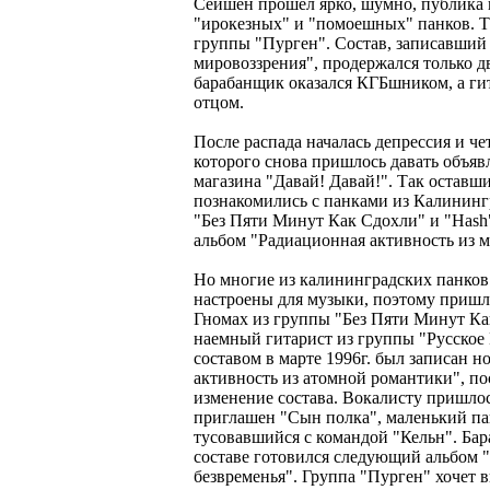
Сейшен прошел ярко, шумно, публика в
"ирокезных" и "помоешных" панков. Т
группы "Пурген". Состав, записавши
мировоззрения", продержался только дв
барабанщик оказался КГБшником, а ги
отцом.
После распада началась депрессия и ч
которого снова пришлось давать объявл
магазина "Давай! Давай!". Так остав
познакомились с панками из Калинингр
"Без Пяти Минут Как Сдохли" и "Hash"
альбом "Радиационная активность из м
Но многие из калининградских панков
настроены для музыки, поэтому пришло
Гномах из группы "Без Пяти Минут Ка
наемный гитарист из группы "Русское 
составом в марте 1996г. был записан 
активность из атомной романтики", по
изменение состава. Вокалисту пришлось
приглашен "Сын полка", маленький па
тусовавшийся с командой "Кельн". Бар
составе готовился следующий альбом 
безвременья". Группа "Пурген" хочет в