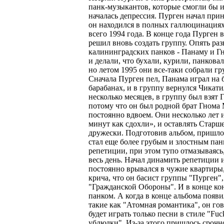
панк-музыкантов, которые смогли бы и
началась депрессия. Пурген начал при
он находился в полных галлюцинациях 
всего 1994 года. В конце года Пурген 
решил вновь создать группу. Опять ра
калининградских панков - Панаму и Гн
и делали, что бухали, курили, панкова
но летом 1995 они все-таки собрали гр
Сначала Пурген пел, Панама играл на 
барабанах, и в группу вернулся Чикатил
несколько месяцев, в группу был взят 
потому что он был родной брат Гнома 
постоянно вдвоем. Они несколько лет и
минут как сдохли», и оставлять Старше
дружески. Подготовив альбом, пришло 
стал еще более грубым и злостным панк
репетиции, при этом тупо отмазываясь,
весь день. Начал динамить репетиции и
постоянно врывался в чужие квартиры,
крича, что он басист группы "Пурген"
"Гражданской Обороны". И в конце ко
панком. А когда в конце альбома появ
такие как "Атомная романтика", он гово
будет играть только песни в стиле "Fu
ублюдки". Из-за этого пришлось срочн