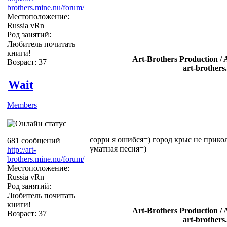
brothers.mine.nu/forum/
Местоположение:
Russia vRn
Род занятий:
Любитель почитать
книги!
Art-Brothers Production / 
Возраст: 37
art-brothers
Wait
Members
сорри я ошибся=) город крыс не прико
681 сообщений
уматная песня=)
http://art-
brothers.mine.nu/forum/
Местоположение:
Russia vRn
Род занятий:
Любитель почитать
книги!
Art-Brothers Production / 
Возраст: 37
art-brothers