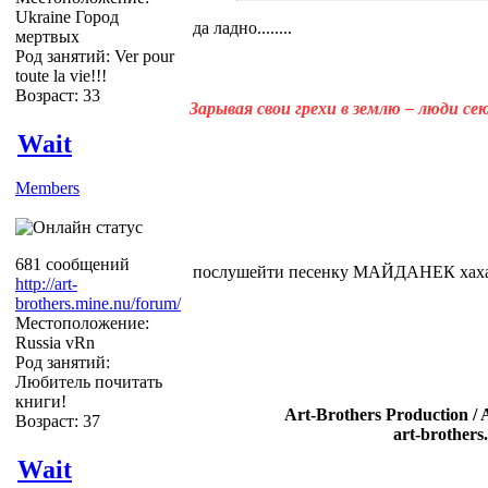
Ukraine Город
да ладно........
мертвых
Род занятий: Ver pour
toute la vie!!!
Возраст: 33
Зарывая свои грехи в землю – люди с
Wait
Members
681 сообщений
послушейти песенку МАЙДАНЕК хаха
http://art-
brothers.mine.nu/forum/
Местоположение:
Russia vRn
Род занятий:
Любитель почитать
книги!
Art-Brothers Production / 
Возраст: 37
art-brothers
Wait