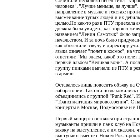
Сочинили несколько песен типа "Хорош
человека", "Лучше меньше, да лучше".
направление в музыке и текстах: проти
высмеивание тупых людей и их дебиль
целью.Но как-то раз в ПТУ приехала а
должна была увидеть, как хорошо живу
названием "Ленин-Самотык" было за
начальством. И за ночь было придумано
как объяснили завучу и директору учи
языка означает "полет в космос", на ч
ответили: "Мы знаем, какой это полет в
первый альбом "Великая вонь". А посл
группу пинками выгнали из ПТУ, в рез
в армию.
Оставалось лишь повесить объяву на С
лаборатории. Так они познакомились 
объединились с группой "Punk Red". И
"Трансплантация мировоззрения". С на
концерты в Москве, Подмосковье и в П
Первый концерт состоялся при странно
музыканты пришли в панк-клуб на Нов
заявку на выступление, а им сказали, ч
выступают вместе с Ником Рок-н-рол