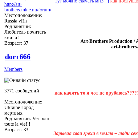
Тут можно скачать мп3 =)
как послуша
http://art-
brothers.mine.nu/forum/
Местоположение:
Russia vRn
Род занятий:
Любитель почитать
книги!
Art-Brothers Production / 
Возраст: 37
art-brothers
dorr666
Members
3771 сообщений
как качять то я чот не врубаюсь????
Местоположение:
Ukraine Город
мертвых
Род занятий: Ver pour
toute la vie!!!
Возраст: 33
Зарывая свои грехи в землю – люди с