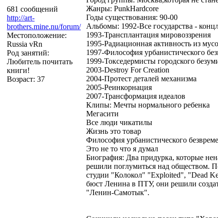
Жанры: PunkHardcore
681 сообщений
Годы существования: 90-00
http://art-
Альбомы: 1992-Все государства - конц
brothers.mine.nu/forum/
1993-Трансплантация мировоззрения
Местоположение:
1995-Радиационная активность из мусо
Russia vRn
1997-Философия урбанистического бе
Род занятий:
1999-Токседермисты городского безум
Любитель почитать
2003-Destroy For Creation
книги!
2004-Протест деталей механизма
Возраст: 37
2005-Реинкорнация
2007-Трансформация идеалов
Клипы: Мечты нормального ребенка
Мегасити
Все люди чикатилы
Жизнь это товар
Философия урбанистического безврем
Это не то что я думал
Биография: Два придурка, которые нен
решили поглумиться над обществом. По
студии "Колокол" "Exploited", "Dead Ke
бюст Ленина в ПТУ, они решили создат
"Ленин-Самотык".