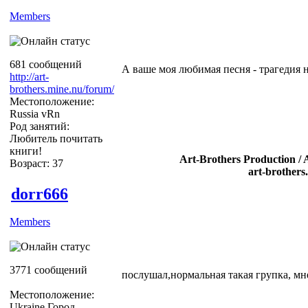
Members
681 сообщений
А ваше моя любимая песня - трагедия 
http://art-
brothers.mine.nu/forum/
Местоположение:
Russia vRn
Род занятий:
Любитель почитать
книги!
Art-Brothers Production / 
Возраст: 37
art-brothers
dorr666
Members
3771 сообщений
послушал,нормальная такая групка, мне н
Местоположение:
Ukraine Город