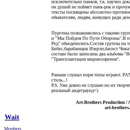
исключительно панков, т.к. научно дока
он душой не поймет панк-рок и прочую
тексты посвящены абсолютно противо
обывателям, людям, живущих ради дене
Пургены познакомились с такими гру
и "Мы Пойдем По Пути Обороны".В по
Ред" обьеденились.Состав группы на т
Бибес,барабанщик Изерли,басист Чика
составе были записаны два альбома-"В
"Трансплантация мировоззрения".
Раньше слушал норм типы играют. P
стиль...!
P.S. Уже довно не слушаю но их творч
реальный андеграунд=)
Art-Brothers Production / 
art-brothers
Wait
Members