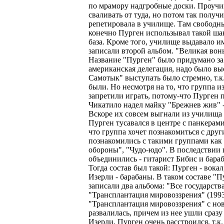
по мрамору надгробные доски. Проучи
сваливать от туда, но потом так получи
репетировала в училище. Там свободны
конечно Пурген использывал такой шан
база. Кроме того, училище выдавало им
записали второй альбом. "Великая вон
Название "Пурген" было придумано за 
американская делегация, надо было вы
Самотык" выступать было стремно, т.к
были. Но несмотря на то, что группа и
запретили играть, потому-что Пурген 
Чикатило надел майку "Брежнев жив" 
Вскоре их совсем выгнали из училища 
Пурген тусавался в центре с панкерам
что группа хочет познакомиться с дру
познакомились с такими группами как
обороны", "Чудо-юдо". В последствии 
объединились - гитарист Бибис и бара
Тогда состав был такой: Пурген - вокал,
Изерли - барабаны. В таком составе "П
записали два альбома: "Все государства
"Трансплантация мировоззрения" (1993
"Трансплантация мировоззрения" с но
развалилась, причем из нее ушли сразу 
Изерли. Пурген очень расстроился, т.к