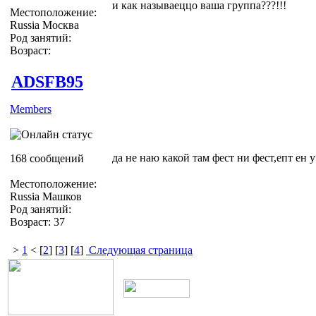
и как называеццо ваша группа???!!!
Местоположение:
Russia Москва
Род занятий:
Возраст:
ADSFB95
Members
да не наю какой там фест ни фест,епт ен
168 сообщений
Местоположение:
Russia Машков
Род занятий:
Возраст: 37
>
1
< [
2
] [
3
] [
4
]
Следующая страница