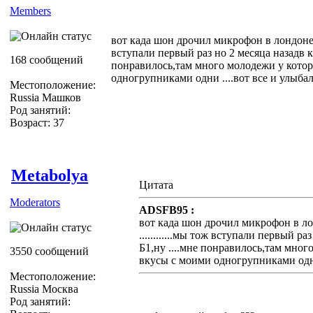
Members
вот када шон дрочил микрофон в лондоне во
вступали первый раз но 2 месяца назадв кл
168 сообщений
понравилось,там много молодежи у кото
одногрупниками одни ....вот все и улыба
Местоположение:
Russia Машков
Род занятий:
Возраст: 37
Metabolya
Цитата
Moderators
ADSFB95 :
вот када шон дрочил микрофон в ло
............мы тож вступали первый ра
Б1,ну ....мне понравилось,там мно
3550 сообщений
вкусы с моими одногрупниками одни
Местоположение:
Russia Москва
Род занятий: