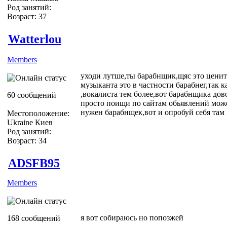
Род занятий:
Возраст: 37
Watterlou
Members
уходи лутше,ты барабнщик,щяс это ценить
музыканта это в частности барабнег,так 
,вокалиста тем более,вот барабнщика дов
60 сообщений
просто поищи по сайтам обьявлений мож
нужен барабнщек,вот и опробуй себя там
Местоположение:
Ukraine Киев
Род занятий:
Возраст: 34
ADSFB95
Members
я вот собираюсь но попозжей
168 сообщений