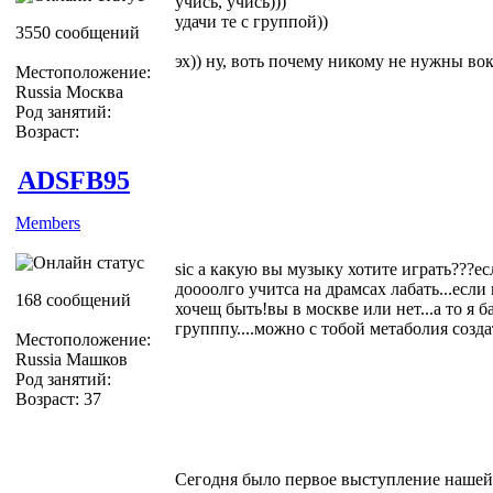
учись, учись)))
удачи те с группой))
3550 сообщений
эх)) ну, воть почему никому не нужны во
Местоположение:
Russia Москва
Род занятий:
Возраст:
ADSFB95
Members
sic а какую вы музыку хотите играть???ес
доооолго учитса на драмсах лабать...ес
168 сообщений
хочещ быть!вы в москве или нет...а то я 
групппу....можно с тобой метаболия созда
Местоположение:
Russia Машков
Род занятий:
Возраст: 37
Сегодня было первое выступление нашей