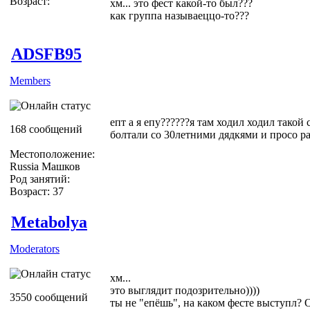
Возраст:
хм... это фест какой-то был???
как группа называеццо-то???
ADSFB95
Members
епт а я епу??????я там ходил ходил такой
168 сообщений
болтали со 30летними дядкями и просо размин
Местоположение:
Russia Машков
Род занятий:
Возраст: 37
Metabolya
Moderators
хм...
это выглядит подозрительно))))
3550 сообщений
ты не "епёшь", на каком фесте выступл? 