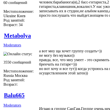
человек:барабанюга(я),2 басс-гитариста,2
60 сообщений
гитариста,клавишник,вокалист.У нас ужо 
записывать их в студии,не альбом канеш,
Местоположение:
просто послушать что выйдет.вопщем-то и
Ukraine Киев
Род занятий:
Возраст: 34
Metabolya
Moderators
а вот мну ща хочет группу создать=))
не могу без музыки))
правда, все, что мну умеет - это скримить
3550 сообщений
бренчать на гитаре=)))
но вот хочу и все тут)) когда устроюсь на
Местоположение:
осуществлением этой затеи))
Russia Москва
Род занятий:
Возраст:
Balu665
Moderators
Играю в группе СанГам.Группе очень не