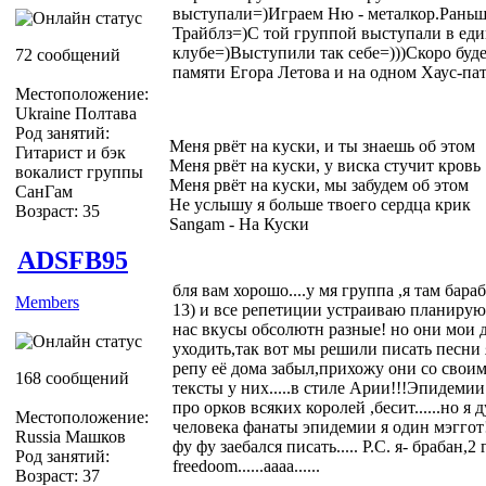
выступали=)Играем Ню - металкор.Раньше
Трайблз=)С той группой выступали в еди
клубе=)Выступили так себе=)))Скоро буд
72 сообщений
памяти Егора Летова и на одном Хаус-па
Местоположение:
Ukraine Полтава
Род занятий:
Меня рвёт на куски, и ты знаешь об этом
Гитарист и бэк
Меня рвёт на куски, у виска стучит кровь
вокалист группы
Меня рвёт на куски, мы забудем об этом
СанГам
Не услышу я больше твоего сердца крик
Возраст: 35
Sangam - На Куски
ADSFB95
бля вам хорошо....у мя группа ,я там бар
Members
13) и все репетиции устраиваю планирую я
нас вкусы обсолютн разные! но они мои др
уходить,так вот мы решили писать песни 
репу её дома забыл,прихожу они со своими
168 сообщений
тексты у них.....в стиле Арии!!!Эпидемии
про орков всяких королей ,бесит......но я
Местоположение:
человека фанаты эпидемии я один мэггот!
Russia Машков
фу фу заебался писать..... Р.С. я- брабан,
Род занятий:
freedoom......аааа......
Возраст: 37