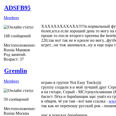
ADSFB95
Members
ХАХАХАХАХАХА!!!!!я нормальный футбо
более,ктса если хороший день то могу на 
проше то после второго препева the heret
168 сообщений
220,так вот так не в идеале но могу...фу
игрет...он тож занимался...ну и еще пара 
Местоположение:
Russia Машков
Род занятий:
Возраст: 37
Gremlin
Members
играю в группе Not Easy Tracks)))
группу создали я и мой лучший друг Сер
я на гитаре, Серый - MC/гроул/клавиши (R
басист Лёха и барабанщик щас ушёл из гр
59 сообщений
в общем, чё уж там - вот вам ссылка -
www
так как не переношу русский рок - пишем
Местоположение:
Russia Москва
щас в поисках барабанера...