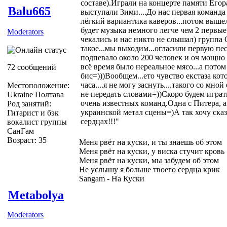
составе).Играли на концерте памяти Его
Balu665
выступали 3ими....До нас первая команда 
лёгкий вариантика каверов...потом выше
будет музыка немного легче чем 2 первы
Moderators
чекались и нас никто не слышал) групп
такое...мы выходим...огласили первую пес
подпевало около 200 человек и оч мощно 
всё время было нереальное мясо...а потом
72 сообщений
бис=)))Вообщем...ето чувство екстаза кот
часа....я не могу заснуть....такого со мно
Местоположение:
не передать словами=))Скоро будем играть
Ukraine Полтава
очень известных команд.Одна с Питера, а
Род занятий:
украинской метал сцены=)А так хочу ска
Гитарист и бэк
сердцах!!!"
вокалист группы
СанГам
Возраст: 35
Меня рвёт на куски, и ты знаешь об этом
Меня рвёт на куски, у виска стучит кровь
Меня рвёт на куски, мы забудем об этом
Не услышу я больше твоего сердца крик
Sangam - На Куски
Metabolya
Moderators