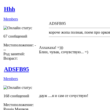
Hhh
Members
ADSFB95
короче жопа полная, поем про орков 
67 сообщений
Местоположение: -
Аххахаха! =)))
--
Блин, чувак, сочувствую... =)
Род занятий:
Возраст:
ADSFB95
Members
дауж ....я и сам се сочуствую!
168 сообщений
Местоположение:
Russia Машков