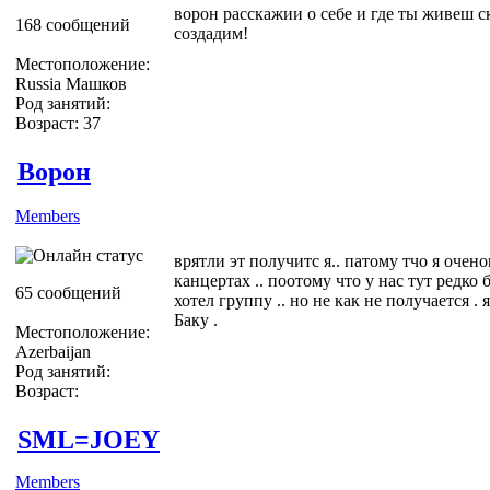
ворон расскажии о себе и где ты живеш ск
168 сообщений
создадим!
Местоположение:
Russia Машков
Род занятий:
Возраст: 37
Ворон
Members
врятли эт получитс я.. патому тчо я очено
канцертах .. поотому что у нас тут редко 
65 сообщений
хотел группу .. но не как не получается . 
Баку .
Местоположение:
Azerbaijan
Род занятий:
Возраст:
SML=JOEY
Members