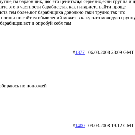
лутше,ты барабнщик,щяс это цениться,я серьёзно,если группа ищ
нта это в частности барабнег,так как гитариста найти проще
иста тем более,вот барабнщика довольно таки трудно,так что
 поищи по сайтам обьявлений может в какую-то молодую групп
барабнщек,вот и опробуй себя там
#
1377
06.03.2008 23:09 
собираюсь но попозжей
#
1400
09.03.2008 19:12 