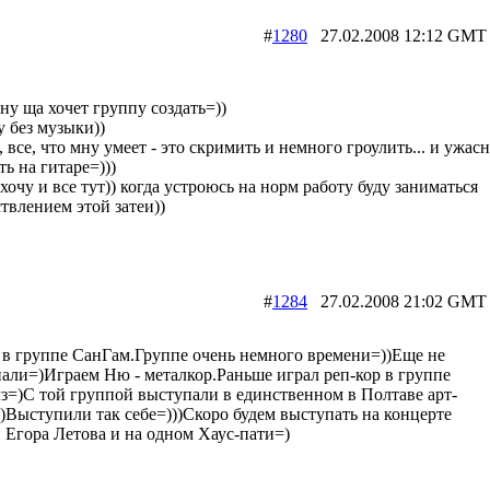
#
1280
27.02.2008 12:12 
мну ща хочет группу создать=))
у без музыки))
, все, что мну умеет - это скримить и немного гроулить... и ужас
ть на гитаре=)))
 хочу и все тут)) когда устроюсь на норм работу буду заниматься
твлением этой затеи))
#
1284
27.02.2008 21:02 
в группе СанГам.Группе очень немного времени=))Еще не
али=)Играем Ню - металкор.Раньше играл реп-кор в группе
з=)С той группой выступали в единственном в Полтаве арт-
)Выступили так себе=)))Скоро будем выступать на концерте
 Егора Летова и на одном Хаус-пати=)