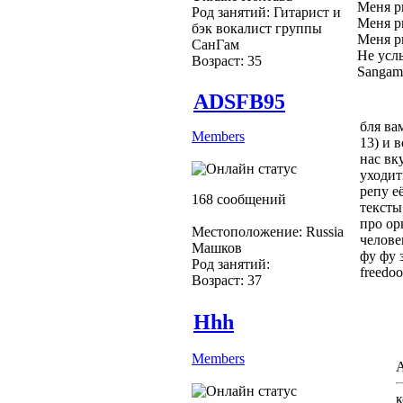
Меня рв
Род занятий: Гитарист и
Меня рв
бэк вокалист группы
Меня рв
СанГам
Не усл
Возраст: 35
Sangam
ADSFB95
бля ва
Members
13) и 
нас вк
уходит
репу е
168 сообщений
тексты
про ор
Местоположение: Russia
челове
Машков
фу фу з
Род занятий:
freedoom
Возраст: 37
Hhh
Members
к