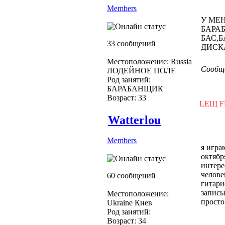
Members
У МЕН
БАРА
БАС,
33 сообщений
ДИСК
Местоположение: Russia
Сообще
ЛОДЕЙНОЕ ПОЛЕ
Род занятий:
БАРАБАНЩИК
Возраст: 33
LEЩ 
Watterlou
Members
я игра
октябр
интере
челове
60 сообщений
гитари
записы
Местоположение:
просто
Ukraine Киев
Род занятий:
Возраст: 34