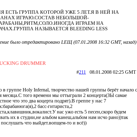
Я ЕСТЬ ГРУППА КОТОРОЙ УЖЕ 5 ЛЕТ.Я В НЕЙ НА
БАНАХ ИГРАЮ.СОСТАВ НЕБОЛЬШОЙ-
БАРАБАНЫ,РИТМ,СОЛО.ИНОГДА ИГРАЕМ НА
АЧАХ.ГРУППА НАЗЫВАЕТСЯ BLEEDING LESS
ние было отредактировано LEЩ (07.01.2008 16:32 GMT, назад)
FUCKING DRUMMER
#
211
08.01.2008 02:25 
ю в группе Holy Infernal, творчество нашей группы берёт начало 
я месяца.С того времени мы оттыграли 2 концерта(ЗЫ самае
стное что это два коцерта подрят).В греппе у нас 7
к:барабанюга(я),2 басс-гитариста,2
ста,клавишник,вокалист.У нас ужо есть 5 песен,скоро будем
вать их в студии,не альбом канеш,альбом нам исчо рано))так
 послушать что выйдет.вопщем-то и всё))