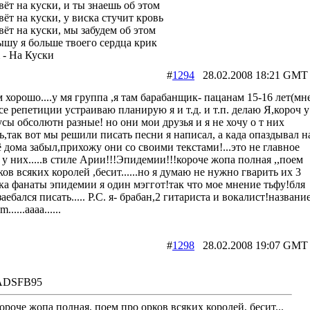
ёт на куски, и ты знаешь об этом
ёт на куски, у виска стучит кровь
ёт на куски, мы забудем об этом
ышу я больше твоего сердца крик
 - На Куски
#
1294
28.02.2008 18:21 
м хорошо....у мя группа ,я там барабанщик- пацанам 15-16 лет(мн
все репетиции устраиваю планирую я и т.д. и т.п. делаю Я,короч у
усы обсолютн разные! но они мои друзья и я не хочу о т них
ь,так вот мы решили писать песни я написал, а када опаздывал н
ё дома забыл,прихожу они со своими текстами!...это не главное
 у них.....в стиле Арии!!!Эпидемии!!!короче жопа полная ,,поем
ков всяких королей ,бесит......но я думаю не нужно гварить их 3
ка фанаты эпидемии я один мэггот!так что мое мнение тьфу!бля
аебался писать..... Р.С. я- брабан,2 гитариста и вокалист!названи
......аааа......
#
1298
28.02.2008 19:07 
ADSFB95
ороче жопа полная, поем про орков всяких королей, бесит...