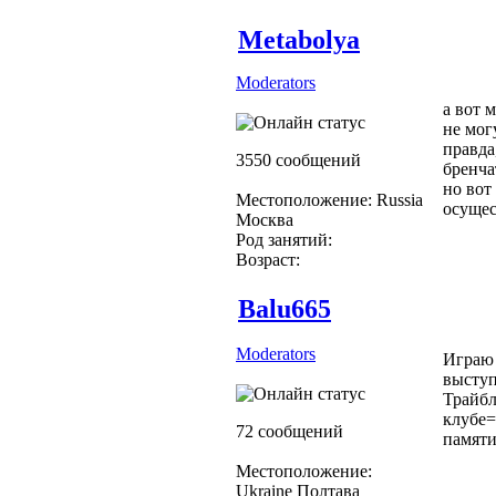
Metabolya
Moderators
а вот 
не мог
правда
3550 сообщений
бренча
но вот
Местоположение: Russia
осущес
Москва
Род занятий:
Возраст:
Balu665
Moderators
Играю 
выступ
Трайбл
клубе=
72 сообщений
памяти
Местоположение:
Ukraine Полтава