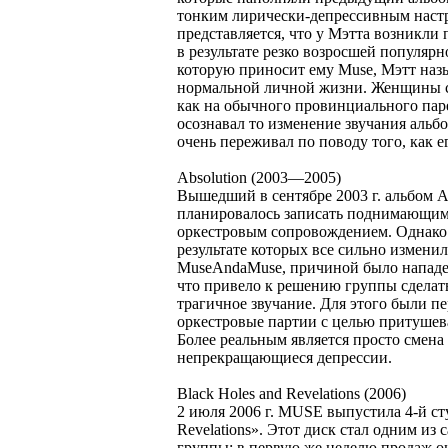
тонким лирически-депрессивным наст
представляется, что у Мэтта возникл
в результате резко возросшей популярн
которую приносит ему Muse, Мэтт наз
нормальной личной жизни. Женщины смо
как на обычного провинциального паре
осознавал то изменение звучания альбо
очень переживал по поводу того, как 
Absolution (2003—2005)
Вышедший в сентябре 2003 г. альбом A
планировалось записать поднимающим
оркестровым сопровождением. Однако 
результате которых все сильно изменил
MuseAndaMuse, причиной было напад
что привело к решению группы сделат
трагичное звучание. Для этого были 
оркестровые партии с целью притушева
Более реальным является просто смена
непрекращающиеся депрессии.
Black Holes and Revelations (2006)
2 июля 2006 г. MUSE выпустила 4-й ст
Revelations». Этот диск стал одним и
группы: в первую же неделю продаж он