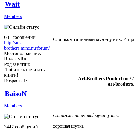
Wait
Members
681 сообщений
Слишком типичный музон у них. И при
http://art-
brothers.mine.nu/forum/
Местоположение:
Russia vRn
Род занятий:
Любитель почитать
книги!
Art-Brothers Production / 
Возраст: 37
art-brothers
BaisoN
Members
Слишком типичный музон у них.
хорошая шутка
3447 сообщений