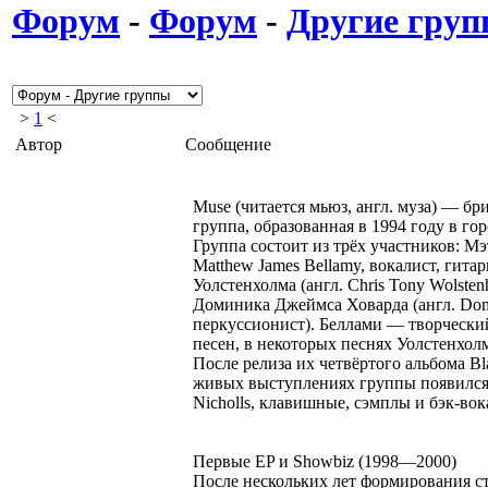
Форум
-
Форум
-
Другие гру
>
1
<
Автор
Сообщение
Muse (читается мьюз, англ. муза) — бр
группа, образованная в 1994 году в го
Группа состоит из трёх участников: М
Matthew James Bellamy, вокалист, гита
Уолстенхолма (англ. Chris Tony Wolsten
Доминика Джеймса Ховарда (англ. Dom
перкуссионист). Беллами — творческий
песен, в некоторых песнях Уолстенхол
После релиза их четвёртого альбома Bla
живых выступлениях группы появился
Nicholls, клавишные, сэмплы и бэк-вок
Первые EP и Showbiz (1998—2000)
После нескольких лет формирования с