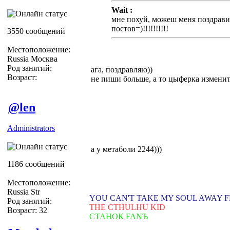
Wait :
мне похуй, можеш меня поздрави
постов=)!!!!!!!!!!
3550 сообщений
Местоположение:
Russia Москва
Род занятий:
ага, поздравляю))
Возраст:
не пиши больше, а то цыферка изменится...=
@len
Administrators
а у метаболи 2244)))
1186 сообщений
Местоположение:
Russia Str
YOU CAN'T TAKE MY SOUL AWAY 
Род занятий:
THE CTHULHU KID
Возраст: 32
СТАНОК FANЪ