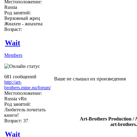
Местоположение:
Russia
Род занятий:
Верховный жрец
Жнахен - жнахена
Возраст:
Wait
Members
681 сообщений
Ваше не слышал их произведения
http://art-
brothers.mine.nu/forum/
Местоположение:
Russia vRn
Род занятий:
Любитель почитать
книги!
Art-Brothers Production / 
Возраст: 37
art-brothers
Wait