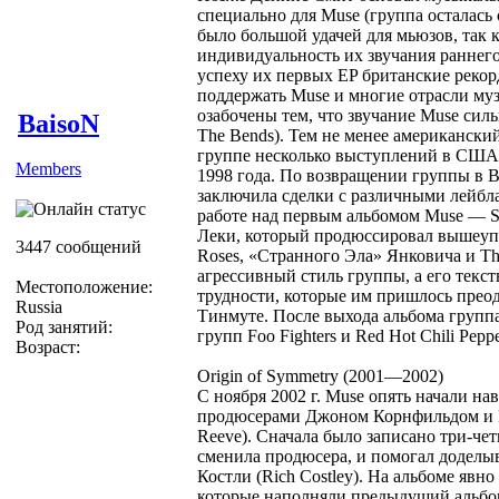
специально для Muse (группа осталась 
было большой удачей для мьюзов, так 
индивидуальность их звучания раннег
успеху их первых EP британские реко
поддержать Muse и многие отрасли м
озабочены тем, что звучание Muse сил
BaisoN
The Bends). Тем не менее американский
группе несколько выступлений в США,
Members
1998 года. По возвращении группы в 
заключила сделки с различными лейбл
работе над первым альбомом Muse — 
Леки, который продюссировал вышеупо
3447 сообщений
Roses, «Странного Эла» Янковича и Th
агрессивный стиль группы, а его текс
Местоположение:
трудности, которые им пришлось преод
Russia
Тинмуте. После выхода альбома группа 
Род занятий:
групп Foo Fighters и Red Hot Chili Peppe
Возраст:
Origin of Symmetry (2001—2002)
С ноября 2002 г. Muse опять начали на
продюсерами Джоном Корнфильдом и По
Reeve). Сначала было записано три-че
сменила продюсера, и помогал доделы
Костли (Rich Costley). На альбоме явно
которые наполняли предыдущий альбом