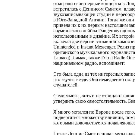
отыграли свои первые концерты в Лон
встретилась с Деннисом Смитом, владе
звукозаписывающей студии в переобор
в Юго-Западной Англии. Тогда же они 
привела их к их первым настоящим за
соумиллского лейбла Dangerous однои
использованным в дизайне. Их второй 
включал две версии заглавной компози
Unintended и Instant Messenger. Релиз
британского музыкального журналиста 
Lamacq). Ламак, также DJ на Radio On
национальном радио, вспоминает:
Это была одна из тех интересных запис
что звучит везде. Она немедленно пол
слушателей.
Сами мьюзы, хоть и не отрицают влияни
утвердить свою самостоятельность. Бе
Я много мотался по Европе после того
подвергаться множеству влияний, поми
которыми довольствуется подавляюще
Позже Деннис Смит основал музыкаль