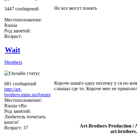
Не все могут понять
3447 сообщений
Местоположение:
Russia
Род занятий:
Возраст:
Wait
Members
Короче нашёл одну песенку у ся но ком
681 сообщений
слышал где то. Короче мне не приколол
http://art-
brothers.mine.nu/forum/
Местоположение:
Russia vRn
Род занятий:
Любитель почитать
книги!
Art-Brothers Production / 
Возраст: 37
art-brothers