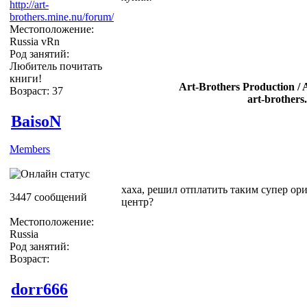
http://art-
brothers.mine.nu/forum/
Местоположение:
Russia vRn
Род занятий:
Любитель почитать
книги!
Art-Brothers Production / 
Возраст: 37
art-brothers
BaisoN
Members
хаха, решил отплатить таким супер ор
3447 сообщений
центр?
Местоположение:
Russia
Род занятий:
Возраст:
dorr666