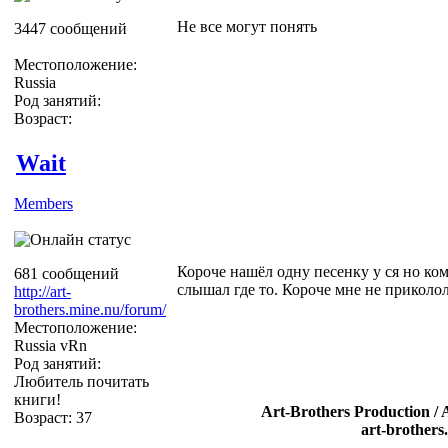
Не все могут понять
3447 сообщений
Местоположение:
Russia
Род занятий:
Возраст:
Wait
Members
Короче нашёл одну песенку у ся но ком
681 сообщений
слышал где то. Короче мне не приколол
http://art-
brothers.mine.nu/forum/
Местоположение:
Russia vRn
Род занятий:
Любитель почитать
книги!
Art-Brothers Production / 
Возраст: 37
art-brothers