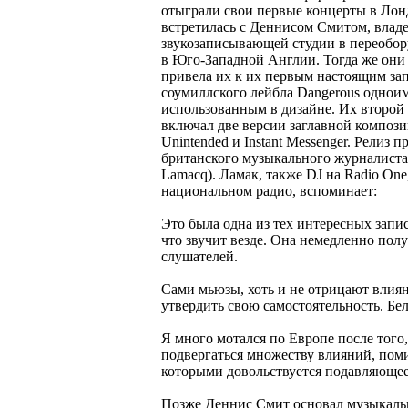
отыграли свои первые концерты в Лон
встретилась с Деннисом Смитом, владе
звукозаписывающей студии в переобор
в Юго-Западной Англии. Тогда же они 
привела их к их первым настоящим за
соумиллского лейбла Dangerous однои
использованным в дизайне. Их второй 
включал две версии заглавной компози
Unintended и Instant Messenger. Релиз
британского музыкального журналиста 
Lamacq). Ламак, также DJ на Radio On
национальном радио, вспоминает:
Это была одна из тех интересных запис
что звучит везде. Она немедленно пол
слушателей.
Сами мьюзы, хоть и не отрицают влияни
утвердить свою самостоятельность. Бе
Я много мотался по Европе после того
подвергаться множеству влияний, поми
которыми довольствуется подавляюще
Позже Деннис Смит основал музыкаль