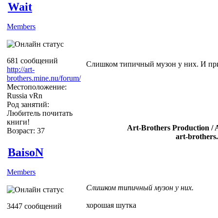
Wait
Members
681 сообщений
Слишком типичный музон у них. И при
http://art-
brothers.mine.nu/forum/
Местоположение:
Russia vRn
Род занятий:
Любитель почитать
книги!
Art-Brothers Production / 
Возраст: 37
art-brothers
BaisoN
Members
Слишком типичный музон у них.
хорошая шутка
3447 сообщений