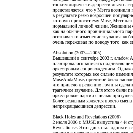
тонким лирически-депрессивным наст
представляется, что у Мэтта возникл
в результате резко возросшей популярн
которую приносит ему Muse, Мэтт наз
нормальной личной жизни. Женщины смо
как на обычного провинциального паре
осознавал то изменение звучания альбо
очень переживал по поводу того, как 
Absolution (2003—2005)
Вышедший в сентябре 2003 г. альбом A
планировалось записать поднимающим
оркестровым сопровождением. Однако 
результате которых все сильно изменил
MuseAndaMuse, причиной было напад
что привело к решению группы сделат
трагичное звучание. Для этого были 
оркестровые партии с целью притушева
Более реальным является просто смена
непрекращающиеся депрессии.
Black Holes and Revelations (2006)
2 июля 2006 г. MUSE выпустила 4-й ст
Revelations». Этот диск стал одним и
группы: в первую же неделю продаж он