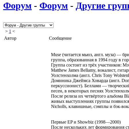
Форум
-
Форум
-
Другие гру
>
1
<
Автор
Сообщение
Muse (читается мьюз, англ. муза) — бр
группа, образованная в 1994 году в го
Группа состоит из трёх участников: М
Matthew James Bellamy, вокалист, гита
Уолстенхолма (англ. Chris Tony Wolsten
Доминика Джеймса Ховарда (англ. Dom
перкуссионист). Беллами — творческий
песен, в некоторых песнях Уолстенхол
После релиза их четвёртого альбома Bla
живых выступлениях группы появился
Nicholls, клавишные, сэмплы и бэк-вок
Первые EP и Showbiz (1998—2000)
После нескольких лет формирования с