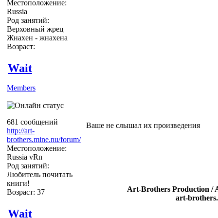
Местоположение:
Russia
Род занятий:
Верховный жрец
Жнахен - жнахена
Возраст:
Wait
Members
681 сообщений
Ваше не слышал их произведения
http://art-
brothers.mine.nu/forum/
Местоположение:
Russia vRn
Род занятий:
Любитель почитать
книги!
Art-Brothers Production / 
Возраст: 37
art-brothers
Wait