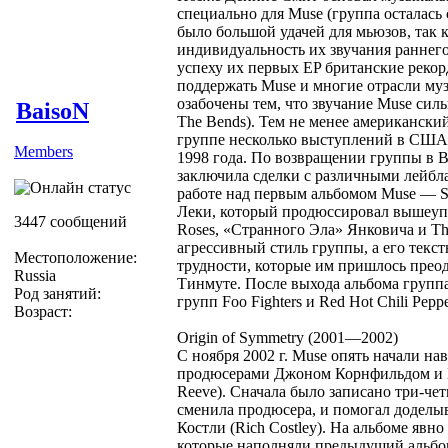
специально для Muse (группа осталась 
было большой удачей для мьюзов, так 
индивидуальность их звучания раннег
успеху их первых EP британские реко
поддержать Muse и многие отрасли м
озабочены тем, что звучание Muse сил
BaisoN
The Bends). Тем не менее американский
группе несколько выступлений в США,
Members
1998 года. По возвращении группы в 
заключила сделки с различными лейбл
работе над первым альбомом Muse — 
Леки, который продюссировал вышеупо
3447 сообщений
Roses, «Странного Эла» Янковича и Th
агрессивный стиль группы, а его текс
Местоположение:
трудности, которые им пришлось преод
Russia
Тинмуте. После выхода альбома группа 
Род занятий:
групп Foo Fighters и Red Hot Chili Peppe
Возраст:
Origin of Symmetry (2001—2002)
С ноября 2002 г. Muse опять начали на
продюсерами Джоном Корнфильдом и По
Reeve). Сначала было записано три-че
сменила продюсера, и помогал доделы
Костли (Rich Costley). На альбоме явно
которые наполняли предыдущий альбом