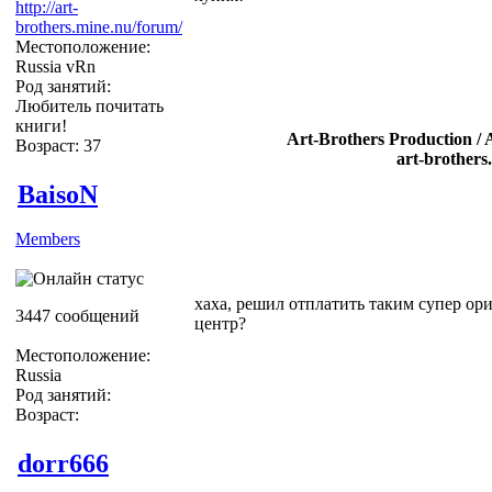
http://art-
brothers.mine.nu/forum/
Местоположение:
Russia vRn
Род занятий:
Любитель почитать
книги!
Art-Brothers Production / 
Возраст: 37
art-brothers
BaisoN
Members
хаха, решил отплатить таким супер ор
3447 сообщений
центр?
Местоположение:
Russia
Род занятий:
Возраст:
dorr666