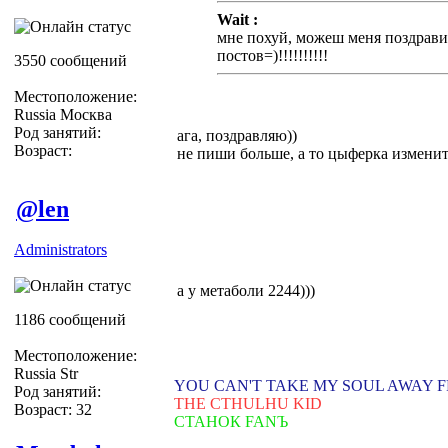
Wait :
мне похуй, можеш меня поздрави
постов=)!!!!!!!!!!
3550 сообщений
Местоположение:
Russia Москва
Род занятий:
ага, поздравляю))
Возраст:
не пиши больше, а то цыферка изменится...=
@len
Administrators
а у метаболи 2244)))
1186 сообщений
Местоположение:
Russia Str
YOU CAN'T TAKE MY SOUL AWAY 
Род занятий:
THE CTHULHU KID
Возраст: 32
СТАНОК FANЪ