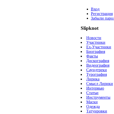
Вход
Регистрация
Забыли паро
Slipknot
Новости
Участники
Ex-Участники
Биография
Факты
Дискография
Видеография
Саундтреки
Турография
Лирика
Смысл Лирики
Интервью
Статьи
Инструменты
Маски
Одежда
Татуировки