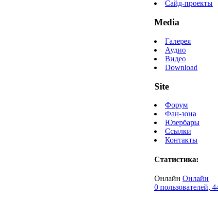
Сайд-проекты
Media
Галерея
Аудио
Видео
Download
Site
Форум
Фан-зона
Юзербары
Ссылки
Контакты
Статистика:
Онлайн
Онлайн
0 пользователей, 4