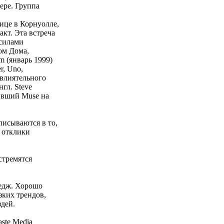
ере. Группа
ице в Корнуолле,
кт. Эта встреча
 силами
ом Дома,
m (январь 1999)
r, Uno,
 влиятельного
гл. Steve
вивший Muse на
писываются в то,
е отклики
стремятся
ледж. Хорошо
зких трендов,
дей.
ste Media