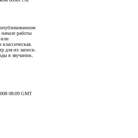
и опубликованном
 начале работы
 или
 классическая.
р для их записи.
оды в звучании,
2008 08:09 GMT