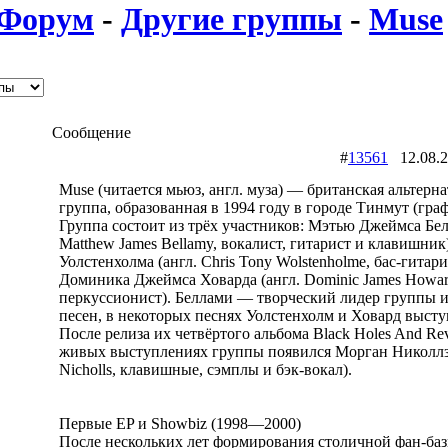
Форум
-
Другие группы
-
Muse
Сообщение
#
13561
12.08.
Muse (читается мьюз, англ. муза) — британская альтерна
группа, образованная в 1994 году в городе Тинмут (гра
Группа состоит из трёх участников: Мэтью Джеймса Бел
Matthew James Bellamy, вокалист, гитарист и клавишник
Уолстенхолма (англ. Chris Tony Wolstenholme, бас-гитари
Доминика Джеймса Ховарда (англ. Dominic James Howar
перкуссионист). Беллами — творческий лидер группы и
песен, в некоторых песнях Уолстенхолм и Ховард выст
После релиза их четвёртого альбома Black Holes And Rev
живых выступлениях группы появился Морган Николлз 
Nicholls, клавишные, сэмплы и бэк-вокал).
Первые EP и Showbiz (1998—2000)
После нескольких лет формирования столичной фан-баз