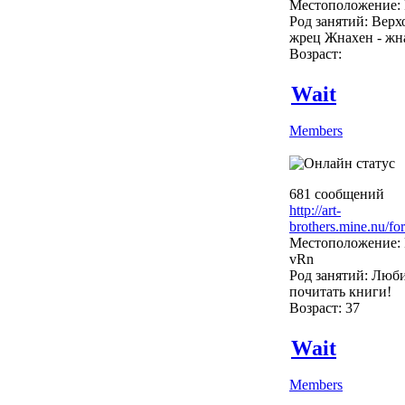
Местоположение: 
Род занятий: Вер
жрец Жнахен - жн
Возраст:
Wait
Members
681 сообщений
http://art-
brothers.mine.nu/fo
Местоположение: 
vRn
Род занятий: Люб
почитать книги!
Возраст: 37
Wait
Members