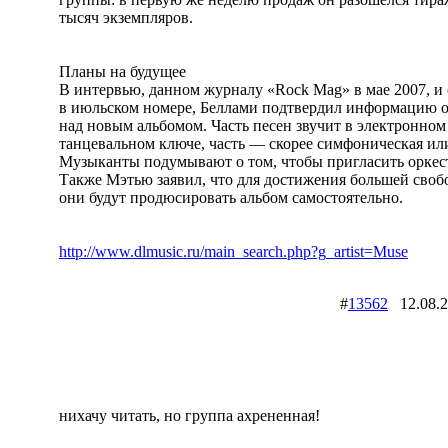
тысяч экземпляров.
Планы на будущее
В интервью, данном журналу «Rock Mag» в мае 2007, 
в июльском номере, Беллами подтвердил информацию о
над новым альбомом. Часть песен звучит в электронном
танцевальном ключе, часть — скорее симфоническая или
Музыканты подумывают о том, чтобы пригласить оркест
Также Мэтью заявил, что для достижения большей своб
они будут продюсировать альбом самостоятельно.
http://www.dlmusic.ru/main_search.php?g_artist=Muse
#
13562
12.08.
нихачу читать, но группа ахрененная!