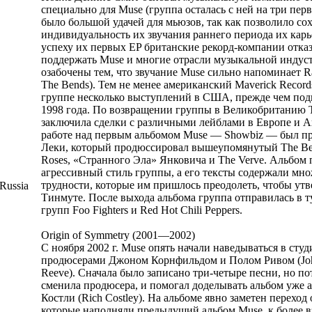
специально для Muse (группа осталась с ней на три пер
было большой удачей для мьюзов, так как позволило со
индивидуальность их звучания раннего периода их кар
успеху их первых EP британские рекорд-компании отка
поддержать Muse и многие отрасли музыкальной индус
озабочены тем, что звучание Muse сильно напоминает R
The Bends). Тем не менее американский Maverick Record
группе несколько выступлений в США, прежде чем подп
1998 года. По возвращении группы в Великобританию T
заключила сделки с различными лейблами в Европе и А
работе над первым альбомом Muse — Showbiz — был п
Леки, который продюссировал вышеупомянутый The Ben
Roses, «Странного Эла» Янковича и The Verve. Альбом 
агрессивный стиль группы, а его тексты содержали мно
трудности, которые им пришлось преодолеть, чтобы утв
Russia
Тинмуте. После выхода альбома группа отправилась в ту
групп Foo Fighters и Red Hot Chili Peppers.
Origin of Symmetry (2001—2002)
С ноября 2002 г. Muse опять начали наведываться в студ
продюсерами Джоном Корнфильдом и Полом Ривом (John 
Reeve). Сначала было записано три-четыре песни, но п
сменила продюсера, и помогал доделывать альбом уже 
Костли (Rich Costley). На альбоме явно заметен переход
которые наполняли предыдущий альбом Muse, к более 