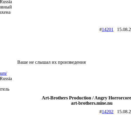
Russia
ховный
ахена
#
14201
15.08.
Ваше не слышал их произведения
rum/
Russia
итель
Art-Brothers Production / Angry Horrorcore
art-brothers.mine.nu
#
14202
15.08.