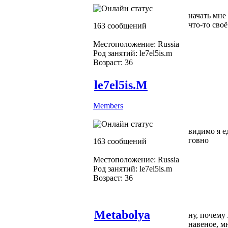
начать мне
что-то своё
163 сообщений
Местоположение: Russia
Род занятий: le7el5is.m
Возраст: 36
le7el5is.M
Members
видимо я е
говно
163 сообщений
Местоположение: Russia
Род занятий: le7el5is.m
Возраст: 36
Metabolya
ну, почему
навеное, м