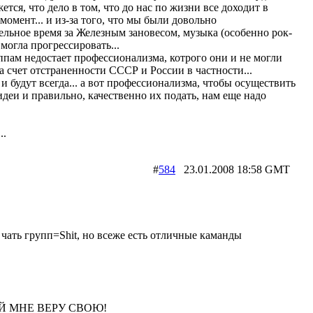
ется, что дело в том, что до нас по жизни все доходит в
момент... и из-за того, что мы были довольно
льное время за Железным зановесом, музыка (особенно рок-
 могла прогрессировать...
пам недостает профессионализма, котрого они и не могли
за счет отстраненности СССР и России в частности...
и будут всегда... а вот профессионализма, чтобы осуществить
идеи и правильно, качественно их подать, нам еще надо
.
..
#
584
23.01.2008 18:58 GMT
 чать групп=Shit, но всеже есть отличные каманды
Й МНЕ ВЕРУ СВОЮ!