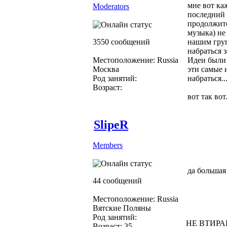
мне вот каж
Moderators
последний 
продолжите
музыка) не
3550 сообщений
нашим груп
набраться 
Местоположение: Russia
Идеи были 
Москва
эти самые 
Род занятий:
набраться..
Возраст:
вот так вот.
SlipeR
Members
да большая
44 сообщений
Местоположение: Russia
Вятские Поляны
Род занятий:
НЕ ВТИРА
Возраст: 35