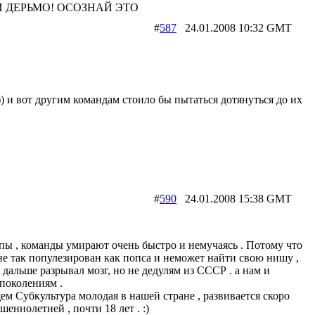
 ДЕРЬМО! ОСОЗНАЙ ЭТО
#
587
24.01.2008 10:32 GMT
.)) и вот другим командам стоило бы пытаться дотянуться до их
#
590
24.01.2008 15:38 GMT
ы , команды умирают очень быстро и немучаясь . Потому что
е так популезирован как попса и неможет найти свою нишу ,
и дальше разрывал мозг, но не дедулям из СССР . а нам и
поколениям .
щем Субкультура молодая в нашей стране , развивается скоро
шеннолетней , почти 18 лет . :)