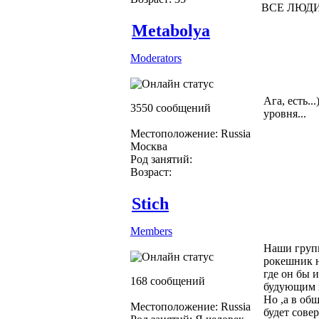
ВСЕ ЛЮДИ
Metabolya
Moderators
Ага, есть..
3550 сообщений
уровня...
Местоположение: Russia
Москва
Род занятий:
Возраст:
Stich
Members
Наши групп
рокешник н
где он бы 
168 сообщений
будующим 
Но ,а в об
Местоположение: Russia
будет совер