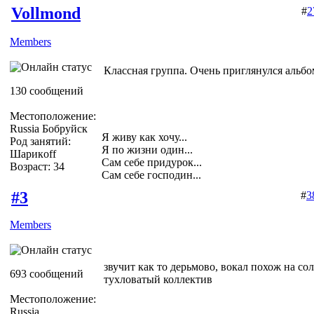
Vollmond
#
2
Members
Классная группа. Очень приглянулся альбом
130 сообщений
Местоположение:
Russia Бобруйск
Я живу как хочу...
Род занятий:
Я по жизни один...
Шарикoff
Сам себе придурок...
Возраст: 34
Сам себе господин...
#3
#
3
Members
звучит как то дерьмово, вокал похож на сол
693 сообщений
тухловатый коллектив
Местоположение:
Russia