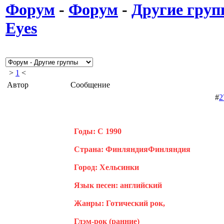
Форум
-
Форум
-
Другие гру
Eyes
>
1
<
Автор
Сообщение
#
2
Годы: C 1990
Страна: ФинляндияФинляндия
Город: Хельсинки
Язык песен: английский
Жанры: Готический рок,
Глэм-рок (ранние)