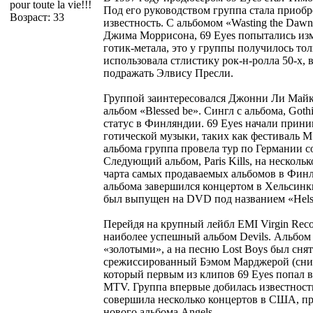
pour toute la vie!!!
Под его руководством группа стала приоб
Возраст: 33
известность. С альбомом «Wasting the Da
Джима Моррисона, 69 Eyes попытались изм
готик-метала, это у группы получилось тол
использовала стлистику рок-н-ролла 50-х,
подражать Элвису Пресли.
Группой заинтересовался Джонни Ли Май
альбом «Blessed be». Сингл с альбома, Gothi
статус в Финляндии. 69 Eyes начали прини
готической музыки, таких как фестиваль M
альбома группа провела тур по Германии сов
Следующий альбом, Paris Kills, на несколь
чарта самых продаваемых альбомов в Финл
альбома завершился концертом в Хельсинки
был выпущен на DVD под названием «Helsi
Перейдя на крупный лейбл EMI Virgin Reco
наиболее успешный альбом Devils. Альбом и
«золотыми», а на песню Lost Boys был сня
срежиссированный Бэмом Марджерой (сни
который первым из клипов 69 Eyes попал 
MTV. Группа впервые добилась известност
совершила несколько концертов в США, пр
нового альбома Angels.