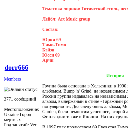
Тематика лирики: Готический стиль, не
Лейбл: Art Music group
Состав:
Юрки 69
Тимо-Тимо
Бэйзи
Юсси 69
Арчи
dorr666
История
Members
Группа была основана в Хельсинки в 1990 
альбомом, Bump 'n' Grind, на независимом л
России группа издавалась на независимом л
3771 сообщений
альбом, выдержаный в стиле «Гаражный ро
популярности. Два следующих альбома, Moto
Местоположение:
Garden, были немногим успешнее, второй 
Ukraine Город
Финляндии также в Японии. На них группа 
мертвых
Род занятий: Ver
В 1997 году продюсером 69 Eyes стал Тимо Т