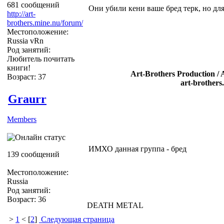
681 сообщений
Они убили кени ваше бред терк, но для
http://art-
brothers.mine.nu/forum/
Местоположение:
Russia vRn
Род занятий:
Любитель почитать
книги!
Art-Brothers Production / 
Возраст: 37
art-brothers
Graurr
Members
ИМХО данная группа - бред
139 сообщений
Местоположение:
Russia
Род занятий:
Возраст: 36
DEATH METAL
>
1
< [
2
]
Следующая страница