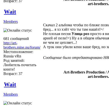
Возраст: 37
art-brothers
Wait
Members
Скачал 2 альбома чтобы по ближе позн
бред... я хз хэйт что ты там нашёл!=/
Не плохая песня
Улица роз
просто я ви
арией её пели!=) Ну а в общем обычная
681 сообщений
не чем не цепляет...!
http://art-
А трэк они убили кени ваше бред, но хо
brothers.mine.nu/forum/
Местоположение:
Russia vRn
Сообщение было отредактировано H8ki
Род занятий:
Любитель почитать
книги!
Art-Brothers Production / 
Возраст: 37
art-brothers
Wait
Members