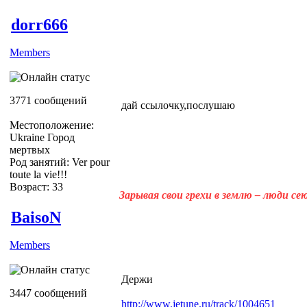
dorr666
Members
3771 сообщений
дай ссылочку,послушаю
Местоположение:
Ukraine Город
мертвых
Род занятий: Ver pour
toute la vie!!!
Возраст: 33
Зарывая свои грехи в землю – люди с
BaisoN
Members
Держи
3447 сообщений
http://www.jetune.ru/track/1004651