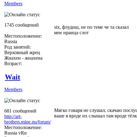
Members
1745 сообщений
six, флудиш, не по теме че та сказал
мне нраица слот
Местоположение:
Russia
Род занятий:
Верховный жрец
Жнахен - жнахена
Возраст:
Wait
Members
Мягко говаря не слушал, скачаю послу
681 сообщений
ваше я вроде их слышал там вроде тёлк
http://art-
brothers.mine.nu/forum/
Местоположение:
Russia vRn