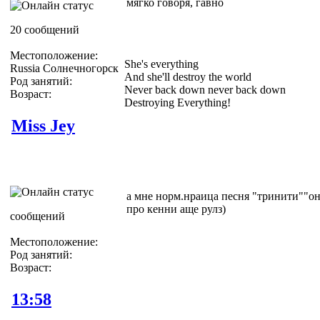
мягко говоря, гавно
20 сообщений
Местоположение:
She's everything
Russia Солнечногорск
And she'll destroy the world
Род занятий:
Never back down never back down
Возраст:
Destroying Everything!
Miss Jey
а мне норм.нраица песня "тринити""он
про кенни аще рулз)
сообщений
Местоположение:
Род занятий:
Возраст:
13:58