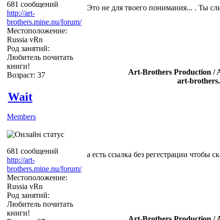
681 сообщений
Это не для твоего понимания... . Ты 
http://art-
brothers.mine.nu/forum/
Местоположение:
Russia vRn
Род занятий:
Любитель почитать
книги!
Art-Brothers Production / 
Возраст: 37
art-brothers
Wait
Members
681 сообщений
а есть ссылка без регестрации чтобы ск
http://art-
brothers.mine.nu/forum/
Местоположение:
Russia vRn
Род занятий:
Любитель почитать
книги!
Art-Brothers Production / 