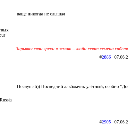
ваще никогда не слышал
твых
our
Зарывая свои грехи в землю – люди сеют семена собст
#
2886
07.06.
Послушай)) Последний альбомчик улётный, особно "До
Russia
#
2905
07.06.