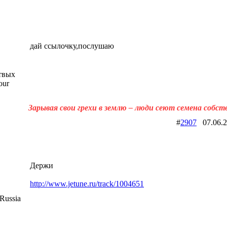
дай ссылочку,послушаю
твых
our
Зарывая свои грехи в землю – люди сеют семена собст
#
2907
07.06.
Держи
http://www.jetune.ru/track/1004651
Russia