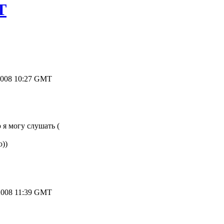
Т
2008 10:27 GMT
 я могу слушать (
о))
2008 11:39 GMT