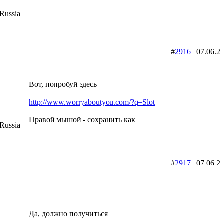
Russia
#
2916
07.06.
Вот, попробуй здесь
http://www.worryaboutyou.com/?q=Slot
Правой мышой - сохранить как
Russia
#
2917
07.06.
Да, должно получиться