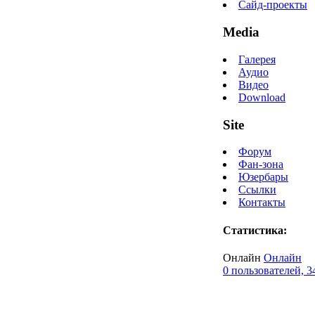
Сайд-проекты
Media
Галерея
Аудио
Видео
Download
Site
Форум
Фан-зона
Юзербары
Ссылки
Контакты
Статистика:
Онлайн
Онлайн
0 пользователей, 3