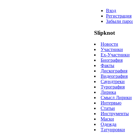
Вход
Регистрация
Забыли паро
Slipknot
Новости
Участники
Ex-Участники
Биография
Факты
Дискография
Видеография
Саундтреки
Турография
Лирика
Смысл Лирики
Интервью
Статьи
Инструменты
Маски
Одежда
Татуировки