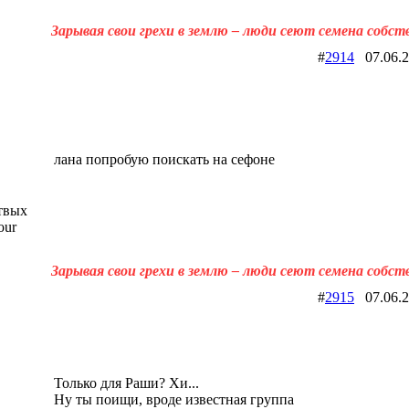
Зарывая свои грехи в землю – люди сеют семена собст
#
2914
07.06.
лана попробую поискать на сефоне
твых
our
Зарывая свои грехи в землю – люди сеют семена собст
#
2915
07.06.
Только для Раши? Хи...
Ну ты поищи, вроде известная группа