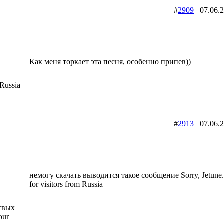
#
2909
07.06.
Как меня торкает эта песня, особенно припев))
Russia
#
2913
07.06.
немогу скачать выводится такое сообщение Sorry, Jetune.ru
for visitors from Russia
твых
our