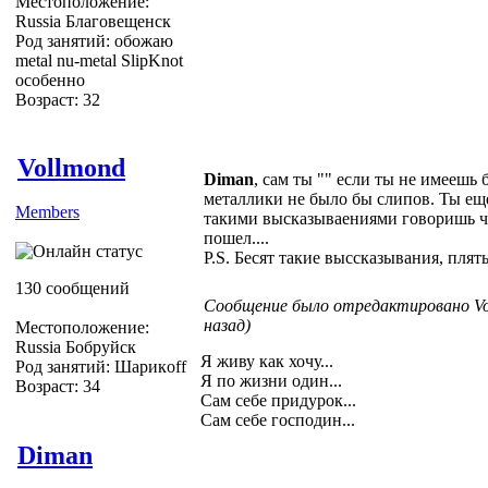
Местоположение:
Russia Благовещенск
Род занятий: обожаю
metal nu-metal SlipKnot
особенно
Возраст: 32
Vollmond
Diman
, сам ты "
" если ты не имеешь 
металлики не было бы слипов. Ты ещ
Members
такими высказываениями говоришь чт
пошел....
P.S. Бесят такие выссказывания, плят
130 сообщений
Сообщение было отредактировано Vol
назад)
Местоположение:
Russia Бобруйск
Я живу как хочу...
Род занятий: Шарикoff
Я по жизни один...
Возраст: 34
Сам себе придурок...
Сам себе господин...
Diman