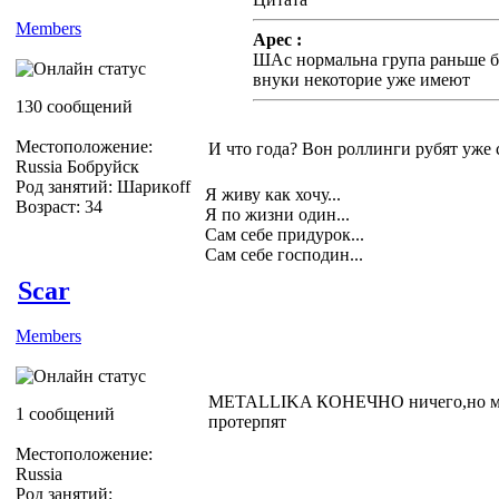
Members
Apec :
ШАс нормальна група раньше би
внуки некоторие уже имеют
130 сообщений
Местоположение:
И что года? Вон роллинги рубят уже 
Russia Бобруйск
Род занятий: Шарикoff
Я живу как хочу...
Возраст: 34
Я по жизни один...
Сам себе придурок...
Сам себе господин...
Scar
Members
METALLIKA КОНЕЧНО ничего,но мне
1 сообщений
протерпят
Местоположение:
Russia
Род занятий: