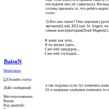
последнем они не славились). Им выд
готовы признать то, что ребята выро
голос.
3) Кто они такие? Они хорошая группа
звучание(Load, RELoad, St. Anger), н
самым консерваторам(Dead Magnetic).
Я живу как хочу...
Я по жизни один...
Сам себе придурок...
Сам себе господин...
BaisoN
Moderators
я так подумал если тут поменять назв
2640 сообщений
01 и название альбомов поменять то 
Местоположение:
Russia
Род занятий: