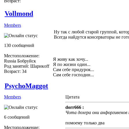
Возраст:
Vollmond
Members
Ну так с любой старой группой, кото
Всегда найдутся консерваторы не гот
130 сообщений
Местоположение:
Я живу как хочу...
Russia Бобруйск
Я по жизни один...
Род занятий: Шарикoff
Сам себе придурок...
Возраст: 34
Сам себе господин...
PsychoMaggot
Members
Цитата
dorr666 :
Чота дохера они анфоргивенов 
6 сообщений
помоему только два
Местоположение: