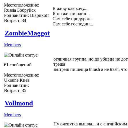
Местоположение:
Я живу как хочу...
Russia Бобруйск
Я по жизни один...
Род занятий: Шарикoff
Сам себе придурок...
Возраст: 34
Сам себе господин...
ZombieMaggot
Members
отличная группа, но до убивца не дот
трэша
61 сообщений
зы:трэш пишецца thrash а не trash, чт
Местоположение:
Ukraine Киев
Род занятий:
Возраст: 35
Vollmond
Members
Ну очепятка вышла... и с английским 