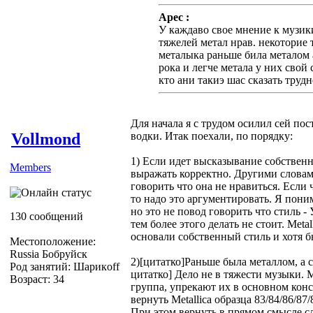
Apec :
У каждаво свое мнение к музик
тяжелей метал нрав. некоторие
металыка раньше била металом 
рока и легче метала у них свой
кто ани такиэ шас сказать трудн
Для начала я с трудом осилил сей пос
Vollmond
водки. Итак поехали, по порядку:
1) Если идет высказывание собственн
Members
выражать корректно. Другими словам
говорить что она не нравиться. Если 
то надо это аргументировать. Я пони
но это не повод говорить что стиль -
130 сообщений
тем более этого делать не стоит. Metal
основали собственный стиль и хотя бы
Местоположение:
Russia Бобруйск
2)[цитатко]Раньше была металлом, а 
Род занятий: Шарикoff
цитатко] Дело не в тяжести музыки. Me
Возраст: 34
группа, упрекают их в основном кон
вернуть Metallica образца 83/84/86/87
При этом вернуть в прямом смысле с