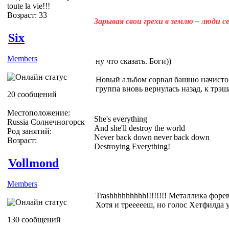
toute la vie!!!
Возраст: 33
Зарывая свои грехи в землю – люди 
Six
Members
ну что сказать. Боги))
Новый альбом сорвал башню начисто.
группа вновь вернулась назад, к трэш
20 сообщений
Местоположение:
She's everything
Russia Солнечногорск
And she'll destroy the world
Род занятий:
Never back down never back down
Возраст:
Destroying Everything!
Vollmond
Members
Trashhhhhhhhh!!!!!!!! Металлика форе
Хотя и треееееш, но голос Хетфилда у
130 сообщений