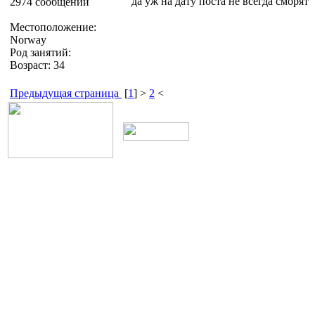
да уж на дату поста не всегда сморят
2974 сообщений
Местоположение:
Norway
Род занятий:
Возраст: 34
Предыдущая страница
[
1
] >
2
<