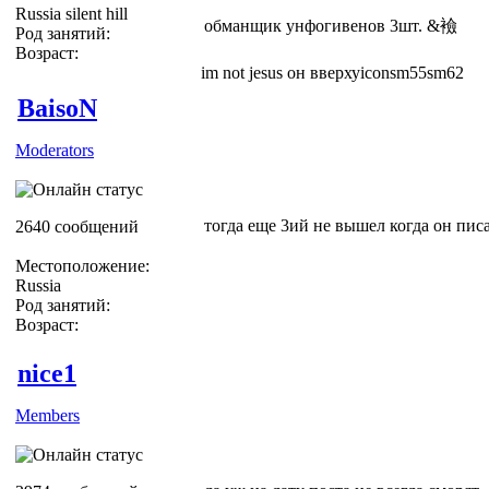
Russia silent hill
обманщик унфогивенов 3шт. &襝
Род занятий:
Возраст:
im not jesus он вверхуiconsm55sm62
BaisoN
Moderators
тогда еще 3ий не вышел когда он пис
2640 сообщений
Местоположение:
Russia
Род занятий:
Возраст:
nice1
Members