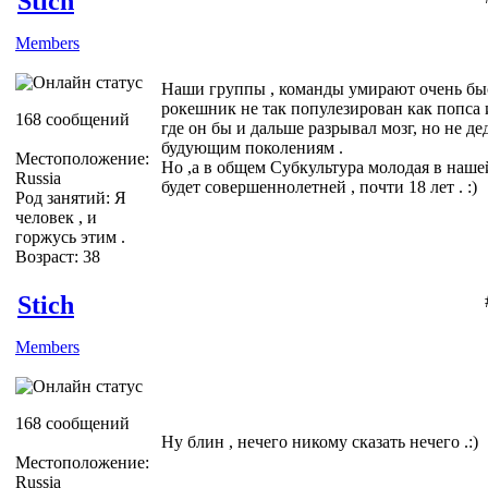
Stich
Members
Наши группы , команды умирают очень быс
рокешник не так популезирован как попса
168 сообщений
где он бы и дальше разрывал мозг, но не де
будующим поколениям .
Местоположение:
Но ,а в общем Субкультура молодая в нашей
Russia
будет совершеннолетней , почти 18 лет . :)
Род занятий: Я
человек , и
горжусь этим .
Возраст: 38
Stich
Members
168 сообщений
Ну блин , нечего никому сказать нечего .:)
Местоположение:
Russia