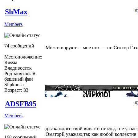
ShMax
#
Members
74 сообщений
Мож и воруют ... мне пох .... но Сектор Газ
Местоположение:
Russia
Владивосток
Род занятий: Я
бешеный фан
Slipknot'a
Возраст: 33
ADSFB95
#
Members
для каждого свой виват и никогда не узнаеш
ОматорЕ уважаю,так как любой коллектив н
168 сообщений