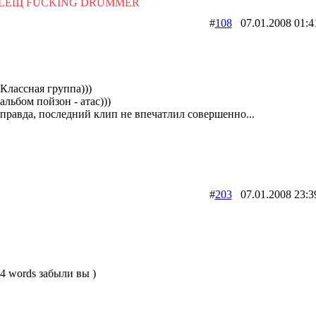
LEЩ FUCKING DRUMMER
#
108
07.01.2008 0
Классная группа)))
альбом пойзон - атас)))
правда, последний клип не впечатлил совершенно...
#
203
07.01.2008 2
4 words забыли вы )