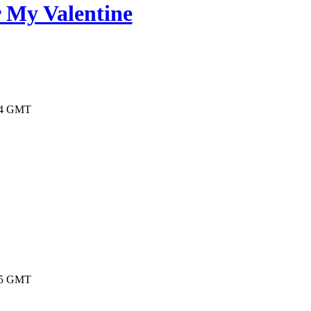
r My Valentine
3:44 GMT
9:15 GMT