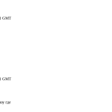
0:21 GMT
3:41 GMT
оу где