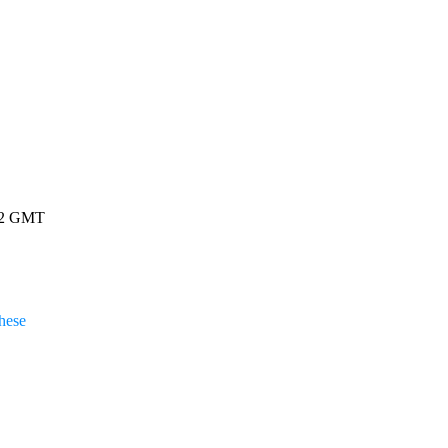
9:52 GMT
hese