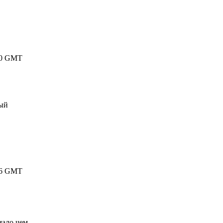
3:50 GMT
вый
9:26 GMT
мало чем