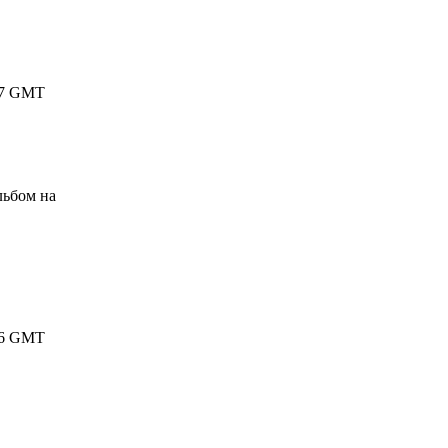
6:07 GMT
льбом на
2:46 GMT