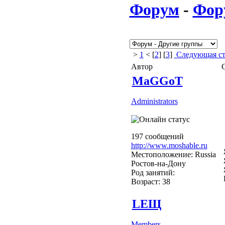
Форум
-
Фор
>
1
< [
2
] [
3
]
Следующая ст
Автор
MaGGoT
Administrators
197 сообщений
http://www.moshable.ru
Местоположение: Russia
Ростов-на-Дону
Род занятий:
Возраст: 38
LEЩ
Members