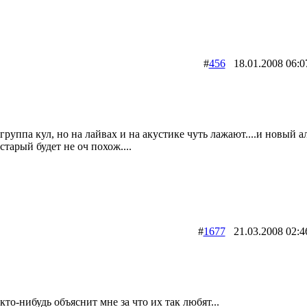
#
456
18.01.2008 0
группа кул, но на лайвах и на акустике чуть лажают....и новый а
старый будет не оч похож....
#
1677
21.03.2008 0
кто-нибудь объяснит мне за что их так любят...