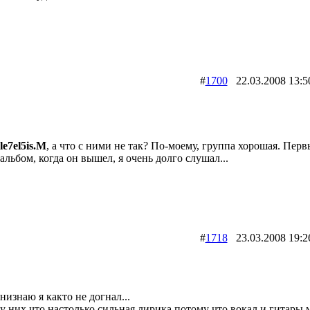
#
1700
22.03.2008 1
le7el5is.M
, а что с ними не так? По-моему, группа хорошая. Пер
альбом, когда он вышел, я очень долго слушал...
#
1718
23.03.2008 1
низнаю я както не догнал...
у них что настолько сильная лирика потому что вокал и гитары 