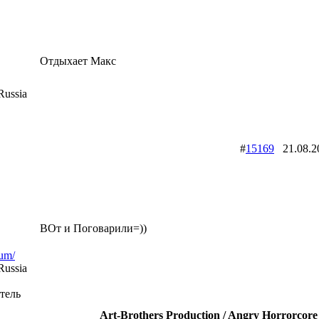
Отдыхает Макс
ussia
#
15169
21.08.
ВОт и Поговарили=))
rum/
ussia
тель
Art-Brothers Production / Angry Horrorcore 