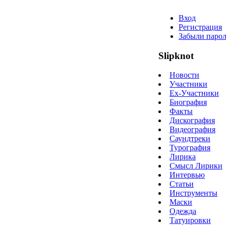
Вход
Регистрация
Забыли парол
Slipknot
Новости
Участники
Ex-Участники
Биография
Факты
Дискография
Видеография
Саундтреки
Турография
Лирика
Смысл Лирики
Интервью
Статьи
Инструменты
Маски
Одежда
Татуировки