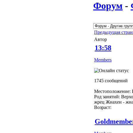
Форум
-
Предыдущая стра
Автор
13:58
Members
1745 сообщений
Местоположение: R
Род занятий: Верх
жрец Жнахен - жн
Возраст:
Goldmembe