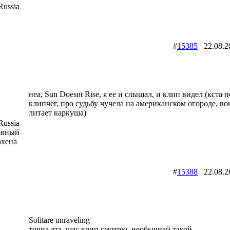
ussia
#
15385
22.08.
неа, Sun Doesnt Rise, я ее и слышал, и клип видел (кста 
клипчег, про судьбу чучела на американском огороде, во
литает каркуша)
ussia
овный
ахена
#
15388
22.08.
Solitare unraveling
точна эта, щас клип смотрю, необычнай такой