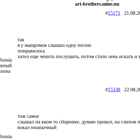
art-brothers.mine.nu
#
15171
21.08.
так
я у машромов слышал одну песню
понравилось
хател еще ченить послушать, потом стало лень искать и в
ussia
овный
ахена
#
15338
22.08.
тож самое
слышал на кком то сборнике, думаю прикол, на слипов 
вокал ниапычный
ussia