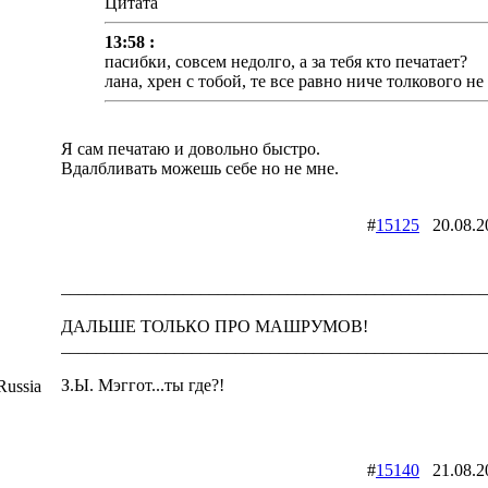
Цитата
13:58 :
пасибки, совсем недолго, а за тебя кто печатает?
лана, хрен с тобой, те все равно ниче толкового н
Я сам печатаю и довольно быстро.
Вдалбливать можешь себе но не мне.
#
15125
20.08.
________________________________________________
ДАЛЬШЕ ТОЛЬКО ПРО МАШРУМОВ!
________________________________________________
З.Ы. Мэггот...ты где?!
ussia
#
15140
21.08.