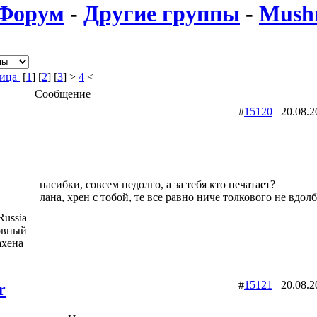
Форум
-
Другие группы
-
Mush
ница
[
1
] [
2
] [
3
] >
4
<
Сообщение
#
15120
20.08.
пасибки, совсем недолго, а за тебя кто печатает?
лана, хрен с тобой, те все равно ниче толкового не вдол
ussia
овный
ахена
#
15121
20.08.
r