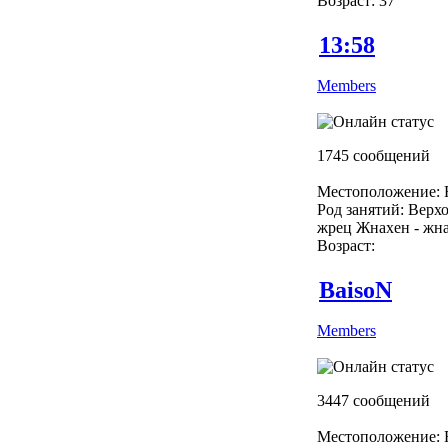
Возраст: 37
13:58
Members
1745 сообщений
Местоположение: R
Род занятий: Верх
жрец Жнахен - жн
Возраст:
BaisoN
Members
3447 сообщений
Местоположение: R