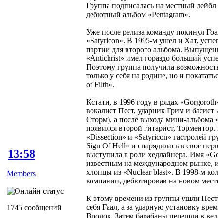
Группа подписалась на местный лейбл 
дебютный альбом «Pentagram».
Уже после релиза команду покинул Гоат
«Satyricon». В 1995-м ушел и Хат, усп
партии для второго альбома. Выпущенны
«Antichrist» имел гораздо больший усп
Поэтому группа получила возможность
только у себя на родине, но и покатать
of Filth».
Кстати, в 1996 году в рядах «Gorgoro
вокалист Пест, ударник Грим и басист 
Сторм), а после выхода мини-альбома «T
появился второй гитарист, Торментор.
«Dissection» и «Satyricon» гастролей г
Sign Of Hell» и снарядилась в своё пер
13:58
выступила в роли хедлайнера. Имя «Go
известным на международном рынке, и
хлопцы из «Nuclear blast». В 1998-м к
Members
компании, дебютировав на новом месте
К этому времени из группы ушли Пест 
себя Гаал, а за ударную установку вре
1745 сообщений
Вролок. Затем барабаны перешли в вед