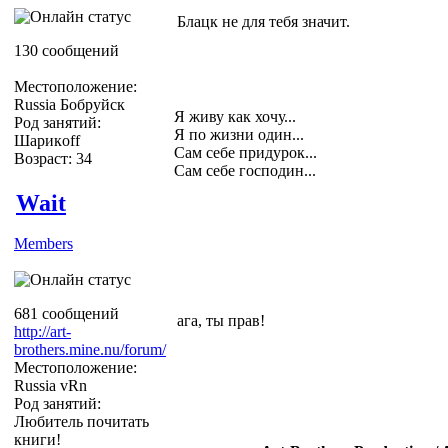
Блацк не для тебя значит.
130 сообщений
Местоположение:
Russia Бобруйск
Я живу как хочу...
Род занятий:
Я по жизни один...
Шарикoff
Сам себе придурок...
Возраст: 34
Сам себе господин...
Wait
Members
681 сообщений
ага, ты прав!
http://art-
brothers.mine.nu/forum/
Местоположение:
Russia vRn
Род занятий:
Любитель почитать
книги!