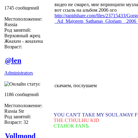
видео не смарел, мне впринципи музла
1745 сообщений
вот ссыль на альбом 2006 ого
http://rapidshare.com/files/23715433/Gorg
Местоположение:
_Ad_Majorem_Sathanas_Gloriam__2006_
Russia
Род занятий:
Верховный жрец
Жнахен - жнахена
Возраст:
@len
Administrators
скачаем, послушаем
1186 сообщений
Местоположение:
Russia Str
YOU CAN'T TAKE MY SOUL AWAY 
Род занятий:
THE CTHULHU KID
Возраст: 32
СТАНОК FANЪ
Vollmond