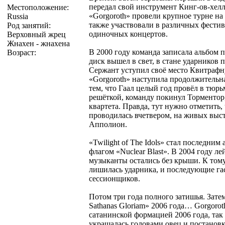
передал свой инструмент Кинг-ов-хелл
Местоположение:
«Gorgoroth» провели крупное турне на ра
Russia
также участвовали в различных фестив
Род занятий:
одиночных концертов.
Верховный жрец
Жнахен - жнахена
В 2000 году команда записала альбом по
Возраст:
диск вышел в свет, в стане ударников 
Сержант уступил своё место Квитрафну
«Gorgoroth» наступила продолжительная
тем, что Гаал целый год провёл в тюрь
решёткой, команду покинул Торментор
квартета. Правда, тут нужно отметить,
проводилась вчетвером, на живых выс
Апполион.
«Twilight of The Idols» стал последн
флагом «Nuclear Blast». В 2004 году ле
музыканты остались без крыши. К тому
лишилась ударника, и последующие га
сессионщиков.
Потом три года полного затишья. Зате
Sathanas Gloriam» 2006 года… Gorgorot
сатанинской формацией 2006 года, так 
украшалась головами овец и постановк