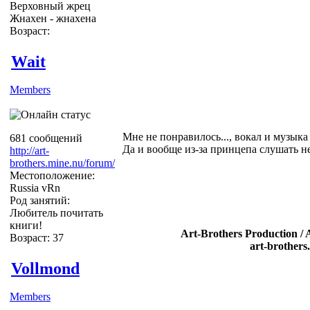
Верховный жрец
Жнахен - жнахена
Возраст:
Wait
Members
Мне не понравилось..., вокал и музыка в
681 сообщений
Да и вообще из-за принцепа слушать не 
http://art-
brothers.mine.nu/forum/
Местоположение:
Russia vRn
Род занятий:
Любитель почитать
книги!
Art-Brothers Production / 
Возраст: 37
art-brothers
Vollmond
Members