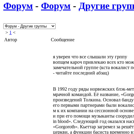
Форум
-
Форум
-
Другие гру
>
1
<
Автор
Сообщение
я уверен что все слышали эту грппу
вопщем кароч привлекаю всех кто мож
замечательной группе (кста вокалист п
- читайте последний абзац)
В 1992 году ряды норвежских блэк-ме
мрачной командой. Её название, «Gorg
произведений Толкина. Основал банду
его первыми партнерами были вокалист
м к их компании на сессионной основе 
и при его помощи музыканты соорудили 
in blood». Следующий год оказался н
«Gorgoroth». Кьеттар загремел за реш
церкви, а функции басиста временно вз