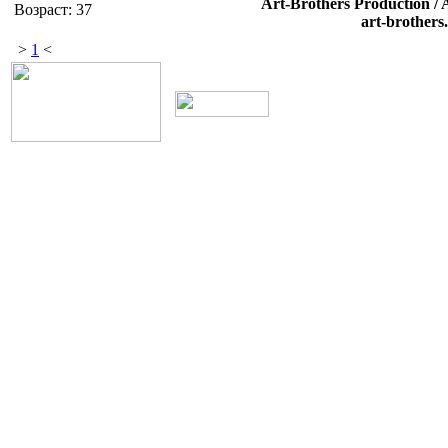
Art-Brothers Production / 
Возраст: 37
art-brothers
>
1
<