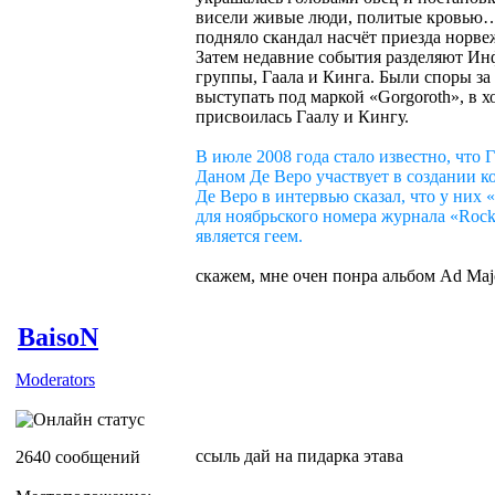
висели живые люди, политые кровью…
подняло скандал насчёт приезда норве
Затем недавние события разделяют Ин
группы, Гаала и Кинга. Были споры за 
выступать под маркой «Gorgoroth», в х
присвоилась Гаалу и Кингу.
В июле 2008 года стало известно, что 
Даном Де Веро участвует в создании к
Де Веро в интервью сказал, что у них
для ноябрьского номера журнала «Rock
является геем.
скажем, мне очен понра альбом Ad Maj
BaisoN
Moderators
ссыль дай на пидарка этава
2640 сообщений