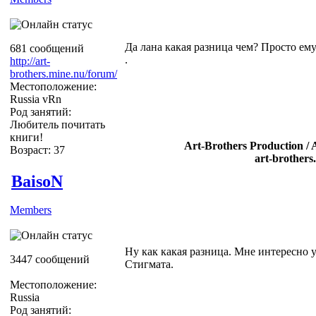
Да лана какая разница чем? Просто ему 
681 сообщений
.
http://art-
brothers.mine.nu/forum/
Местоположение:
Russia vRn
Род занятий:
Любитель почитать
книги!
Art-Brothers Production / 
Возраст: 37
art-brothers
BaisoN
Members
Ну как какая разница. Мне интересно у
3447 сообщений
Стигмата.
Местоположение:
Russia
Род занятий: