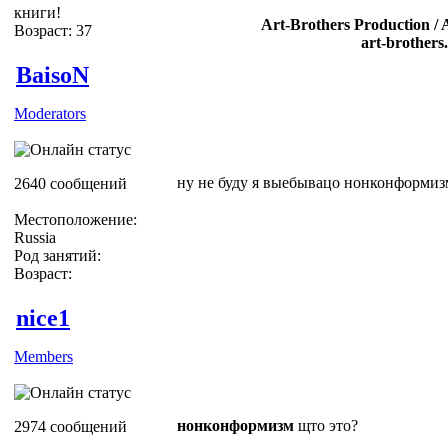
книги!
Art-Brothers Production / 
Возраст: 37
art-brothers
BaisoN
Moderators
ну не буду я выебывацо нонконформиз
2640 сообщений
Местоположение:
Russia
Род занятий:
Возраст:
nice1
Members
нонконформизм
щто это?
2974 сообщений