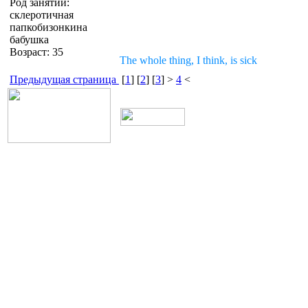
Род занятий:
склеротичная
папкобизонкина
бабушка
Возраст: 35
The whole thing, I think, is sick
Предыдущая страница
[
1
] [
2
] [
3
] >
4
<