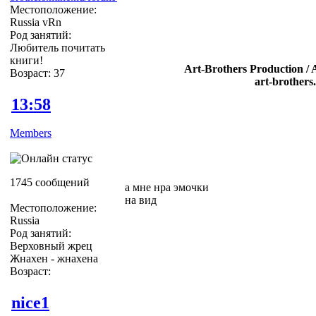
Местоположение:
Russia vRn
Род занятий:
Любитель почитать
книги!
Art-Brothers Production / 
Возраст: 37
art-brothers
13:58
Members
1745 сообщений
а мне нра эмочки
на вид
Местоположение:
Russia
Род занятий:
Верховный жрец
Жнахен - жнахена
Возраст:
nice1