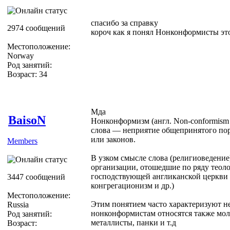
спасибо за справку
2974 сообщений
короч как я понял Нонконформисты это
Местоположение:
Norway
Род занятий:
Возраст: 34
Мда
BaisoN
Нонконформизм (англ. Non-conformism
слова — неприятие общепринятого пор
или законов.
Members
В узком смысле слова (религиоведени
организации, отошедшие по ряду теол
господствующей англиканской церкви 
3447 сообщений
конгрегационизм и др.)
Местоположение:
Этим понятием часто характеризуют н
Russia
нонконформистам относятся также мол
Род занятий:
металлисты, панки и т.д
Возраст: