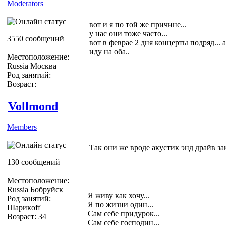
Moderators
вот и я по той же причине...
у нас они тоже часто...
3550 сообщений
вот в феврае 2 дня концерты подряд... 
иду на оба..
Местоположение:
Russia Москва
Род занятий:
Возраст:
Vollmond
Members
Так они же вроде акустик энд драйв з
130 сообщений
Местоположение:
Russia Бобруйск
Я живу как хочу...
Род занятий:
Я по жизни один...
Шарикoff
Сам себе придурок...
Возраст: 34
Сам себе господин...