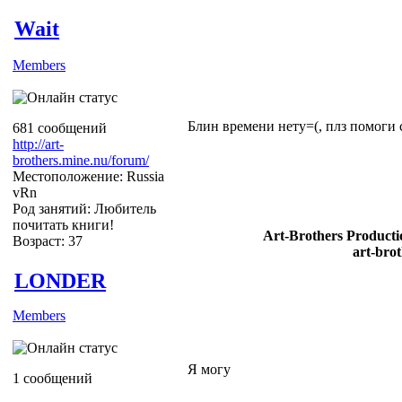
Wait
Members
Блин времени нету=(, плз помоги с
681 сообщений
http://art-
brothers.mine.nu/forum/
Местоположение: Russia
vRn
Род занятий: Любитель
почитать книги!
Art-Brothers Producti
Возраст: 37
art-bro
LONDER
Members
Я могу
1 сообщений