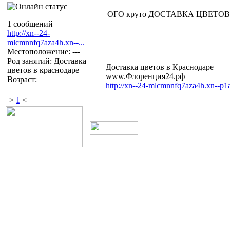
ОГО круто ДОСТАВКА ЦВЕТОВ В
1 сообщений
http://xn--24-
mlcmnnfq7aza4h.xn--...
Местоположение: ---
Род занятий: Доставка
Доставка цветов в Краснодаре
цветов в краснодаре
www.Флоренция24.рф
Возраст:
http://xn--24-mlcmnnfq7aza4h.xn--p1a
>
1
<