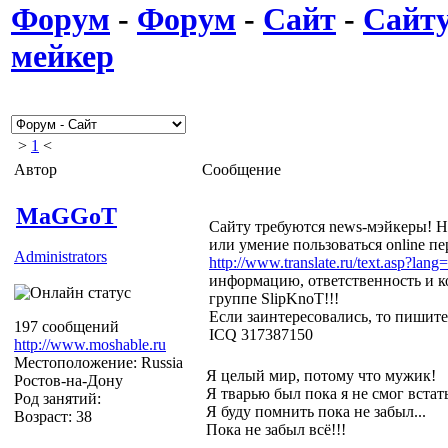
Форум
-
Форум
-
Сайт
-
Сайту
мейкер
>
1
<
Автор
Сообщение
MaGGoT
Сайту требуются news-мэйкеры! Н
или умение пользоваться online п
Administrators
http://www.translate.ru/text.asp?lang
информацию, ответственность и к
группе SlipKnoT!!!
Если заинтересовались, то пишит
197 сообщений
ICQ 317387150
http://www.moshable.ru
Местоположение: Russia
Я целый мир, потому что мужик!
Ростов-на-Дону
Я тварью был пока я не смог встат
Род занятий:
Я буду помнить пока не забыл...
Возраст: 38
Пока не забыл всё!!!