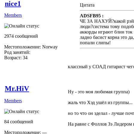
nice1
Цитата
Members
ADSFB95 :
ЧЕ ЗА НАХУЙ?какой рэйт
люди?система тому подо
аккорды играют блин ток н
2974 сообщений
ладно басист корна это да
попали слипы!
Местоположение: Norway
Род занятий:
Возраст: 34
классный у СОАД гитарист чег
Mr.HiV
Ну - это моя любимая группа)
Members
жаль что Хэд ушёл из группы...
но то что он зделал - лучше поч
84 сообщений
На равне с Фоллов Зэ Лидером 
Местоположение: ---