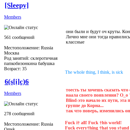
[Sleepy]
Members
они были и будут оч круты. Кон
Лично мне они тогда нравились
561 сообщений
классные
Местоположение: Russia
Москва
Род занятий: склеротичная
папкобизонкина бабушка
Возраст: 35
The whole thing, I think, is sick
6(s[i]c)6
тоесть ты хочешь сказать что 
Members
наала своего появления? О_о 
Blind-это начало их пути, эт
группе до Корна...
так что поверь, изменились о
278 сообщений
Fuck i† all! Fuck †his world!
Местоположение: Russia
Fuck every†hing †hat you s†and 
Omsk