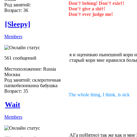
Don'† belong! Don'† exis†!
Род занятий:
Don'† give a shi†!
Возраст: 36
Don'† ever judge me!
[Sleepy]
Members
я и оцениваю нынешний корн и 
561 сообщений
старый корн мне нравился боль
Местоположение: Russia
Москва
Род занятий: склеротичная
папкобизонкина бабушка
Возраст: 35
The whole thing, I think, is sick
Wait
Members
АГа поНятно) так же как и мне 