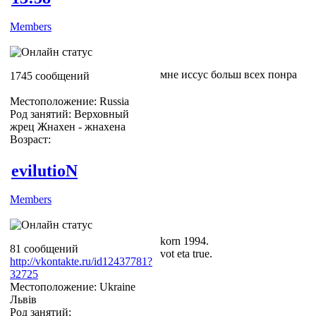
Members
мне иссус больш всех понра
1745 сообщений
Местоположение: Russia
Род занятий: Верховный
жрец Жнахен - жнахена
Возраст:
evilutioN
Members
korn 1994.
81 сообщений
vot eta true.
http://vkontakte.ru/id12437781?
32725
Местоположение: Ukraine
Львів
Род занятий: