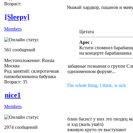
Возраст:
Уважай хардкор, пацанов и маму
[Sleepy]
Members
Цитата
Apec :
Кстати спомнил барабанш
561 сообщений
на концерте барабаншика 
Местоположение: Russia
Москва
забавные познания о группе Сл
Род занятий: склеротичная
одноименном форуме...
папкобизонкина бабушка
Возраст: 35
The whole thing, I think, is sick
nice1
Members
блин басист у них это пиздец м
и хэд (жаль ушёл)
2974 сообщений
вживую круто оч выступают