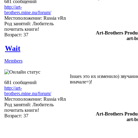
681 сообщений
http://art-
brothers.mine.nu/forum/
Местоположение: Russia vRn
Род занятий: Любитель
почитать книги!
Art-Brothers Produc
Возраст: 37
art-b
Wait
Members
Issues это их изменило) звучан
вначале=)!
681 сообщений
http://art-
brothers.mine.nu/forum/
Местоположение: Russia vRn
Род занятий: Любитель
почитать книги!
Art-Brothers Produc
Возраст: 37
art-b