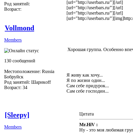
[url="http://userbars.ru/"]
[/url]
Род занятий:
[url="http://userbars.ru/"]
[/url]
Возраст:
[url="http://userbars.ru/"]
[/url]
[url="http://userbars.ru/"][img]htt
Vollmond
Members
Хорошая группа. Особенно впеч
130 сообщений
Местоположение: Russia
Я живу как хочу...
Бобруйск
Я по жизни один...
Род занятий: Шарикoff
Сам себе придурок...
Возраст: 34
Сам себе господин...
[Sleepy]
Цитата
Mr.HiV :
Members
Ну - это моя любимая гру