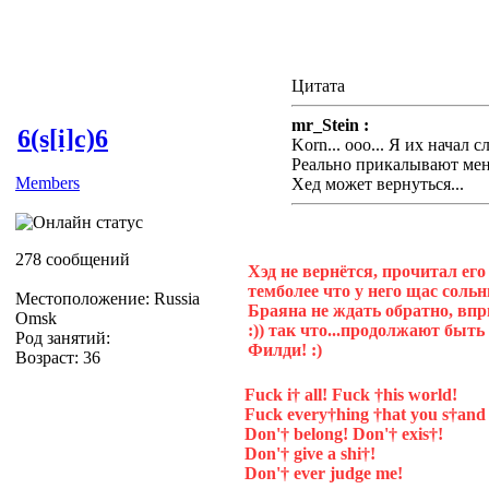
Цитата
mr_Stein :
6(s[i]c)6
Korn... ооо... Я их начал с
Реально прикалывают меня
Members
Хед может вернуться...
278 сообщений
Хэд не вернётся, прочитал его 
темболее что у него щас сольны
Местоположение: Russia
Браяна не ждать обратно, впр
Omsk
:)) так что...продолжают быть
Род занятий:
Филди! :)
Возраст: 36
Fuck i† all! Fuck †his world!
Fuck every†hing †hat you s†and 
Don'† belong! Don'† exis†!
Don'† give a shi†!
Don'† ever judge me!