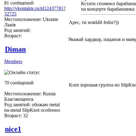
81 сообщений
Кстати спомнил барабанш
http://vkontakte.ru/id12437781?
на концерте барабаншика 
32725
Местоположение: Ukraine
Apec, ти новЫй fedor?))
Львів
Род занятий:
Возраст:
Уважай хардкор, пацанов и маму
Diman
Members
70 сообщений
Korn хорошая группа но SlipKn
Местоположение: Russia
Благовещенск
Род занятий: обожаю metal
nu-metal SlipKnot особенно
Возраст: 32
nice1