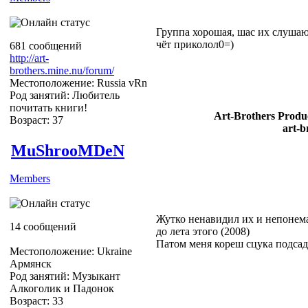
Группа хорошая, шас их слушаю.
чёт приколол0=)
681 сообщений
http://art-
brothers.mine.nu/forum/
Местоположение: Russia vRn
Род занятий: Любитель
почитать книги!
Art-Brothers Produc
Возраст: 37
art-b
MuShrooMDeN
Members
Жутко ненавидил их и непонема
14 сообщений
до лета этого (2008)
Патом меня кореш сцука подсад
Местоположение: Ukraine
Армянск
Род занятий: Музыкант
Алкоголик и Падонок
Возраст: 33