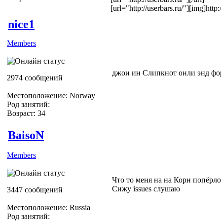
[url="http://userbars.ru/"][img]htt
nice1
Members
джои ин Слипкнот онли энд фо
2974 сообщений
Местоположение: Norway
Род занятий:
Возраст: 34
BaisoN
Members
Что то меня на на Корн попёрло
Сижу issues слушаю
3447 сообщений
Местоположение: Russia
Род занятий: