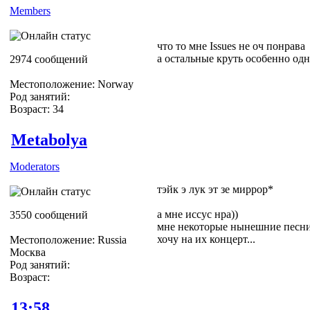
Members
что то мне Issues не оч понрава
а остальные круть особенно од
2974 сообщений
Местоположение: Norway
Род занятий:
Возраст: 34
Metabolya
Moderators
тэйк э лук эт зе миррор*
а мне иссус нра))
3550 сообщений
мне некоторые нынешние песни 
хочу на их концерт...
Местоположение: Russia
Москва
Род занятий:
Возраст:
13:58