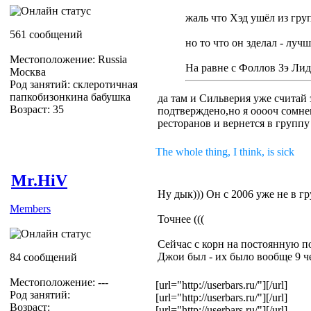
жаль что Хэд ушёл из груп
561 сообщений
но то что он зделал - луч
Местоположение: Russia
На равне с Фоллов Зэ Ли
Москва
Род занятий: склеротичная
папкобизонкина бабушка
да там и Сильверия уже считай 
Возраст: 35
подтверждено,но я ооооч сомнев
ресторанов и вернется в группу
The whole thing, I think, is sick
Mr.HiV
Ну дык))) Он с 2006 уже не в г
Members
Точнее (((
Сейчас с корн на постоянную по
Джои был - их было вообще 9 че
84 сообщений
Местоположение: ---
[url="http://userbars.ru/"]
[/url]
Род занятий:
[url="http://userbars.ru/"]
[/url]
Возраст:
[url="http://userbars.ru/"]
[/url]