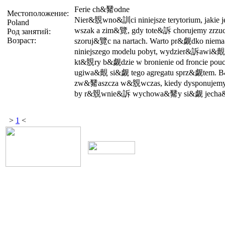
Ferie ch&觺odne
Местоположение:
Nier&覫wno&訓ci niniejsze terytorium, jakie je
Poland
wszak a zim&覽, gdy tote&訴 chorujemy zrzuc
Род занятий:
Возраст:
szoruj&覽c na nartach. Warto pr&觑dko ni
niniejszego modelu pobyt, wydzier&訴awi&覿 
kt&覫ry b&觑dzie w bronienie od froncie po
ugiwa&覿 si&觑 tego agregatu sprz&觑tem. B&
zw&觺aszcza w&覫wczas, kiedy dysponujemy 
by r&覫wnie&訴 wychowa&觺y si&觑 jecha
>
1
<