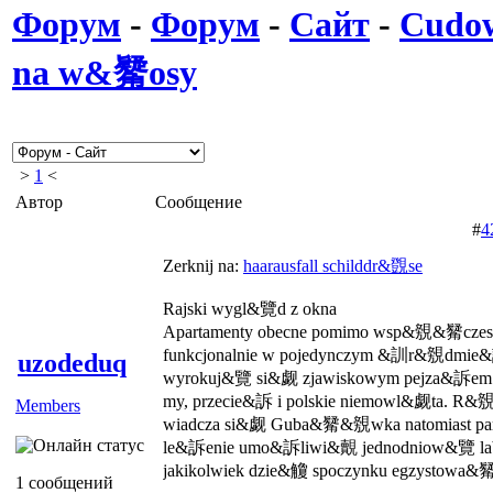
Форум
-
Форум
-
Сайт
-
Cudo
na w&觺osy
>
1
<
Автор
Сообщение
#
4
Zerknij na:
haarausfall schilddr&覴se
Rajski wygl&覽d z okna
Apartamenty obecne pomimo wsp&覫&觺czes
funkcjonalnie w pojedynczym &訓r&覫dmie
uzodeduq
wyrokuj&覽 si&觑 zjawiskowym pejza&訴em na
my, przecie&訴 i polskie niemowl&觑ta. R
Members
wiadcza si&觑 Guba&觺&覫wka natomiast pa
le&訴enie umo&訴liwi&覿 jednodniow&覽 l
jakikolwiek dzie&觼 spoczynku egzystowa&
1 сообщений