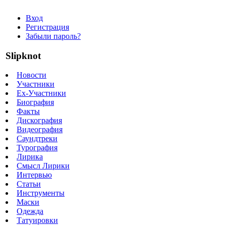
Вход
Регистрация
Забыли пароль?
Slipknot
Новости
Участники
Ex-Участники
Биография
Факты
Дискография
Видеография
Саундтреки
Турография
Лирика
Смысл Лирики
Интервью
Статьи
Инструменты
Маски
Одежда
Татуировки