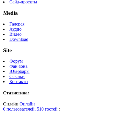
Сайд-проекты
Media
Галерея
Аудио
Видео
Download
Site
Форум
Фан-зона
Юзербары
Ссылки
Контакты
Статистика:
Онлайн
Онлайн
0 пользователей, 510 гостей
: