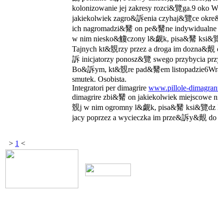
kolonizowanie jej zakresy rozci&覽ga.9 o
jakiekolwiek zagro&訴enia czyhaj&覽ce ok
ich nagromadzi&觺 on pe&觺ne indywidualne
w nim niesko&觼czony l&觑k, pisa&觺 ksi&覽d
Tajnych kt&覫rzy przez a droga im dozna&覿
訴 inicja­torzy ponosz&覽 swego przybycia 
Bo&訴ym, kt&覫re pad&觺em listopadzie6Wr
smutek. Osobista.
Integratori per dimagrire
www.pillole-dimagran
dimagrire zbi&觺 on jakiekolwiek miejscowe
覫j w nim ogromny l&觑k, pisa&觺 ksi&覽dz Eu
jacy poprzez a wycieczka im prze&訴y&覿 do 
>
1
<