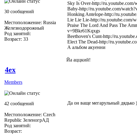
Sky Is Over-http://ru.youtube.
Baby-http://ru.youtube.com/watc
30 сообщений
Honking Antelope-http://ru.yout
Lie Lie Lie-http://ru.youtube.c
Местоположение: Russia
Praise The Lord And Pass The Ammu
Железнодорожный
v=9Bkr61Kqxgs
Род занятий:
Beethoven's Cunt-http://ru.yout
Возраст: 33
Elect The Dead-http://ru.youtube
А альбом акуенни
Йа аццкий!
4ex
Members
Да он ваще мегарульный дядько )
42 сообщений
Местоположение: Czech
Republic ЗеленогрАД
Род занятий:
Возраст: