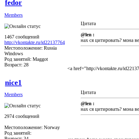
fedor
Members
Цитата
@len :
1467 сообщений
нах ся цитировать? мона в
http://vkontakte.ru/id22137764
Местоположение: Russia
Windows
Род занятий: Maggot
Возраст: 28
<a href="http://vkontakte.ru/id22
nice1
Цитата
Members
@len :
нах ся цитировать? мона в
2974 сообщений
Местоположение: Norway
Род занятий:
Возраст: 34