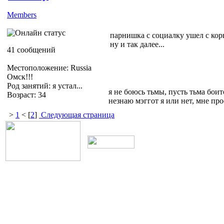
Members
парнишка с социалку ушел с корня
ну и так далее...
41 сообщений
Местоположение: Russia
Омск!!!
Род занятий: я устал...
я не боюсь тьмы, пусть тьма боитс
Возраст: 34
незнаю мэггот я или нет, мне пр
>
1
< [
2
]
Следующая страница