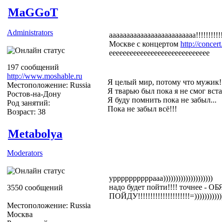
MaGGoT
Administrators
ааааааааааааааааааааааааа!!!!!!!!!!
Москве с концертом
http://conce
еееееееееееееееееееееееееееее
197 сообщений
http://www.moshable.ru
Я целый мир, потому что мужик!
Местоположение: Russia
Я тварью был пока я не смог вста
Ростов-на-Дону
Я буду помнить пока не забыл...
Род занятий:
Пока не забыл всё!!!
Возраст: 38
Metabolya
Moderators
уррррррррррааа))))))))))))))))))))
надо будет пойти!!!! точнее -
3550 сообщений
ПОЙДУ!!!!!!!!!!!!!!!!!!!!!=)))))))))))))
Местоположение: Russia
Москва