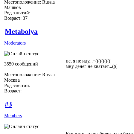
Местоположение: Russia
Машков
Род занятий:
Возраст: 37
Metabolya
Moderators
не, я не иду...=((((((((((
3550 сообщений
мну денег не хватает...(((
Местоположение: Russia
Москва
Род занятий:
Возраст:
#3
Members
Еси идти, то ща билет надо брат