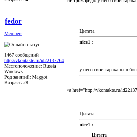
не трож федю у него свои тарак
fedor
Цитата
Members
nice1 :
1467 сообщений
http://vkontakte.ru/id22137764
Местоположение: Russia
у него свои тараканы в бо
Windows
Род занятий: Maggot
Возраст: 28
<a href="http://vkontakte.ru/id22
Цитата
nice1 :
Цитата