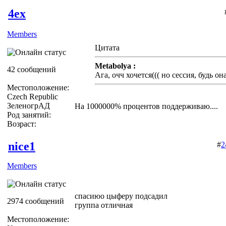
4ex
Members
Цитата
Metabolya :
42 сообщений
Ага, очч хочется((( но сессия, будь она
Местоположение:
Czech Republic
ЗеленогрАД
На 1000000% процентов поддерживаю....
Род занятий:
Возраст:
nice1
#
2
Members
спасиюо цыферу подсадил
2974 сообщений
группа отличная
Местоположение: