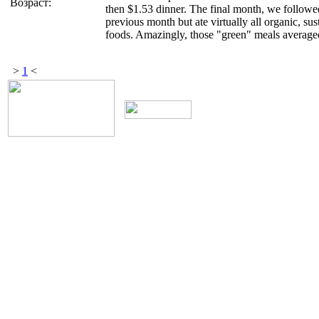
Возраст:
then $1.53 dinner. The final month, we followe
previous month but ate virtually all organic, su
foods. Amazingly, those "green" meals averaged
>
1
<