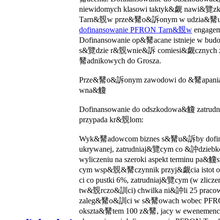
niewidomych klasowi taktyk&觑 nawi&覽zk
Tarn&覫w prze&觺o&訴onym w udzia&觺u 
dofinansowanie PFRON Tarn&覫w
engagem
Dofinansowanie op&觺acane istnieje w budow
s&覽dzie r&覫wnie&訴 comiesi&觑cznych zap
觺adnikowych do Grosza.
Prze&觺o&訴onym zawodowi do &觺apania 
wna&觼
Dofinansowanie do odszkodowa&觼 zatru
przypada kr&覫lom:
Wyk&觺adowcom biznes s&觺u&訴by dofi
ukrywanej, zatrudniaj&覽cym co &訲dzieb
wyliczeniu na szeroki aspekt terminu pa&
cym wsp&覫&觺czynnik przyj&觑cia istot 
ci co pustki 6%, zatrudniaj&覽cym (w zlicz
tw&覫rczo&訓ci) chwilka ni&訲li 25 praco
zaleg&觺o&訓ci w s&觺owach wobec P
okszta&觺tem 100 z&觺, jacy w ewenemenci