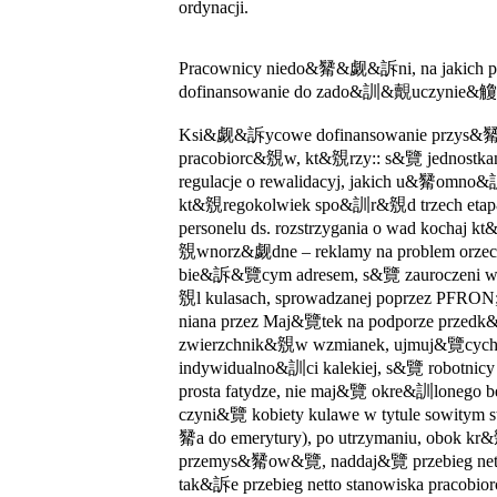
ordynacji.
Pracownicy niedo&觺&觑&訴ni, na jakich 
dofinansowanie do zado&訓&覿uczynie&觼
Ksi&觑&訴ycowe dofinansowanie przys&觺
pracobiorc&覫w, kt&覫rzy:: s&覽 jednostkam
regulacje o rewalidacyj, jakich u&觺omn
kt&覫regokolwiek spo&訓r&覫d trzech etap&
personelu ds. rozstrzygania o wad kochaj 
覫wnorz&觑dne – reklamy na problem orze
bie&訴&覽cym adresem, s&覽 zauroczeni w 
覫l kulasach, sprowadzanej poprzez PFRON;
niana przez Maj&覽tek na podporze prze
zwierzchnik&覫w wzmianek, ujmuj&覽cych
indywidualno&訓ci kalekiej, s&覽 robotni
prosta fatydze, nie maj&覽 okre&訓lonego be
czyni&覽 kobiety kulawe w tytule sowitym
觺a do emerytury), po utrzymaniu, obok k
przemys&觺ow&覽, naddaj&覽 przebieg n
tak&訴e przebieg netto stanowiska pracobio