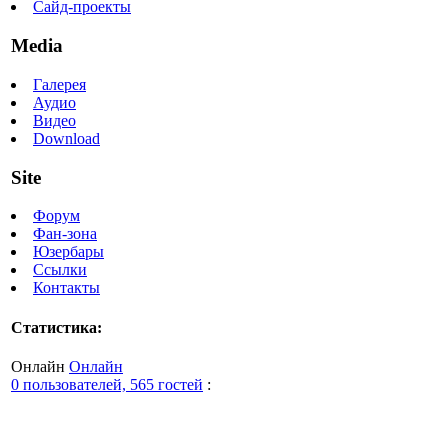
Сайд-проекты
Media
Галерея
Аудио
Видео
Download
Site
Форум
Фан-зона
Юзербары
Ссылки
Контакты
Статистика:
Онлайн
Онлайн
0 пользователей, 565 гостей
: