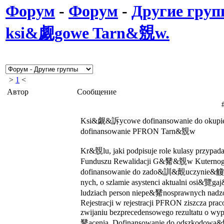
Форум
-
Форум
-
Другие гру
ksi&觑gowe Tarn&覫w.
>
1
<
Автор
Сообщение
Ksi&觑&訴ycowe dofinansowanie do okupien
dofinansowanie PFRON Tarn&覫w
Kr&覫lu, jaki podpisuje role kulasy przy
Funduszu Rewalidacji G&觺&覫w Kuter
dofinansowanie do zado&訓&覿uczynie
nych, o szlamie asystenci aktualni osi&
ludziach person niepe&觺nosprawnych nad
Rejestracji w rejestracji PFRON ziszcza pra
zwijaniu bezprecedensowego rezultatu o
觺acenia. Dofinansowanie do odszkodow