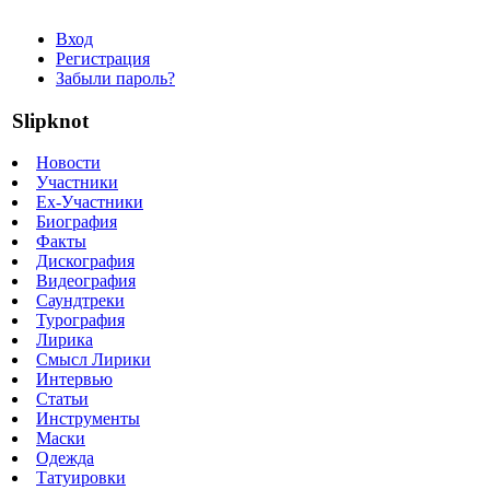
Вход
Регистрация
Забыли пароль?
Slipknot
Новости
Участники
Ex-Участники
Биография
Факты
Дискография
Видеография
Саундтреки
Турография
Лирика
Смысл Лирики
Интервью
Статьи
Инструменты
Маски
Одежда
Татуировки