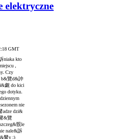
e elektryczne
 02:18 GMT
訴niaka kto
iejscu ,
y. Czy
ku, b&覽d&訲
&觑 do kici
go dotyku.
odziennym
sezonem nie
觺adze dzi&
y&觺&覽
szczeg&覫le
ie nale&訴
&觺y :)