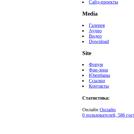
Сайд-проекты
Media
Галерея
Аудио
Видео
Download
Site
Форум
Фан-зона
Юзербары
Ссылки
Контакты
Статистика:
Онлайн
Онлайн
0 пользователей, 586 гос