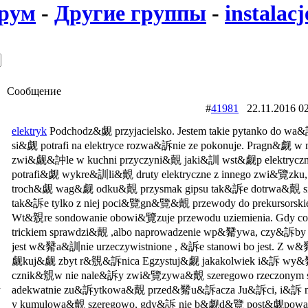
рум
-
Другие группы
-
instalacj
Сообщение
#
41981
22.11.2016
elektryk
Podchodz&觑 przyjacielsko. Jestem takie pytanko do wa&
si&觑 potrafi na elektryce rozwa&訴nie ze pokonuje. Pragn&觑 w m
zwi&觑&訲le w kuchni przyczyni&覿 jaki&訓 wst&觑p elektryczn
potrafi&觑 wykre&訓li&覿 druty elektryczne z innego zwi&覽z
troch&觑 wag&觑 odku&覿 przysmak gipsu tak&訴e dotrwa&覿 si
tak&訴e tylko z niej poci&覽gn&覽&覿 przewody do prekursorskie
Wt&覫re sondowanie obowi&覽zuje przewodu uziemienia. Gdy c
trickiem sprawdzi&覿 ,albo naprowadzenie wp&觺ywa, czy&訴by 
jest w&觺a&訓nie urzeczywistnione , &訴e stanowi bo jest. Z w&
觑kuj&觑 zbyt r&覫&訴nica Egzystuj&觑 jakakolwiek i&訴 w
cznik&覫w nie nale&訴y zwi&覽zywa&覿 szeregowo rzeczonym 
d
adekwatnie zu&訴ytkowa&覿 przed&觺u&訴acza Ju&訴ci, i&訴 n
y kumulowa&覿 szeregowo, gdy&訴 nie b&觑d&覽 post&觑powa