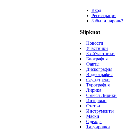
Вход
Регистрация
Забыли пароль?
Slipknot
Новости
Участники
Ex-Участники
Биография
Факты
Дискография
Видеография
Саундтреки
Турография
Лирика
Смысл Лирики
Интервью
Статьи
Инструменты
Маски
Одежда
Татуировки