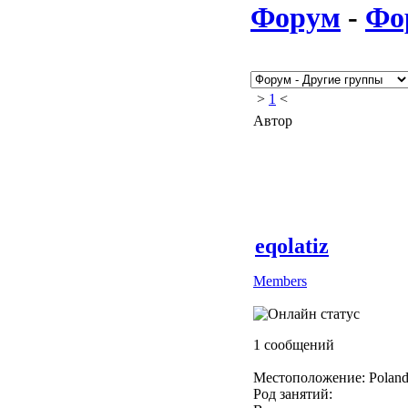
Форум
-
Фо
>
1
<
Автор
eqolatiz
Members
1 сообщений
Местоположение: Polan
Род занятий: