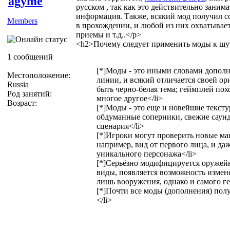
agyme
русском , так как это действительно заним
информация. Также, всякий мод получил 
Members
в прохождении, и любой из них охватывае
приемы и т.д..</p>
<h2>Почему следует применить моды к шу
1 сообщений
[*]Моды - это иными словами допол
Местоположение:
линии, и всякий отличается своей ор
Russia
быть черно-белая тема; геймплей пох
Род занятий:
многое другое</li>
Возраст:
[*]Моды - это еще и новейшие тексту
обдуманные соперники, свежие саун
сценария</li>
[*]Игроки могут проверить новые ма
например, вид от первого лица, и да
уникального персонажа</li>
[*]Серьёзно модифицируется оружей
виды, появляется возможность измен
лишь вооружения, однако и самого ге
[*]Почти все моды (дополнения) пол
</li>