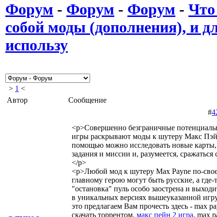
Форум
-
Форум
-
Форум
-
Что
собой моды (дополнения), и дл
использу
>
1
<
Автор
Сообщение
#
4
<p>Совершенно безграничные потенциалы
игры раскрывают моды к шутеру Макс Пэйн
помощью можно исследовать новые карты,
задания и миссии и, разумеется, сражаться
</p>
<p>Любой мод к шутеру Max Payne по-своем
главному герою могут быть русские, а где-
"остановка" пуль особо заострена и выходи
в уникальных версиях вышеуказанной игр
это предлагаем Вам прочесть здесь - max pay
скачать торрентом,
макс пейн 2 игра
, max 